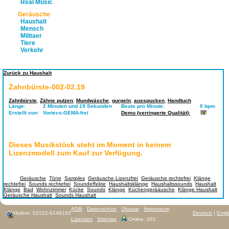
Real Music
Geräusche
Haushalt
Mensch
Militaer
Tiere
Verkehr
Zurück zu Haushalt
Zahnbürste-002-02.19
Zahnbürste
,
Zähne putzen
,
Mundwäsche
,
gurgeln
,
ausspucken
,
Handtuch
Länge:
2 Minuten und 19 Sekunden
Beats pro Minute:
0 bpm
Erstellt von:
Vortecs-GEMA-frei
Demo (verringerte Qualität):
Dieses Musikstück steht im Moment in keinem
Lizenzmodell zum Kauf zur Verfügung.
Tags:
Geräusche
,
Töne
,
Samples
,
Geräusche Lizenzfrei
,
Geräusche rechtefrei
,
Klänge
rechtefrei
,
Sounds rechtefrei
,
Soundeffekte
,
Haushaltsklänge
,
Haushaltssounds
,
Haushalt
Klänge
,
Bad
,
Wohnzimmer
,
Kücke
,
Sounds
,
Klänge
,
Küchengerääusche
,
Klänge Haushalt
,
Geräusche Haushalt
,
Sounds Haushalt
AGB
Datenschutz
Glossar
Impressum
Hotline: 01522-6146182
Deutsch
|
Engl
Lizenzen
Sitemap
Online: 201