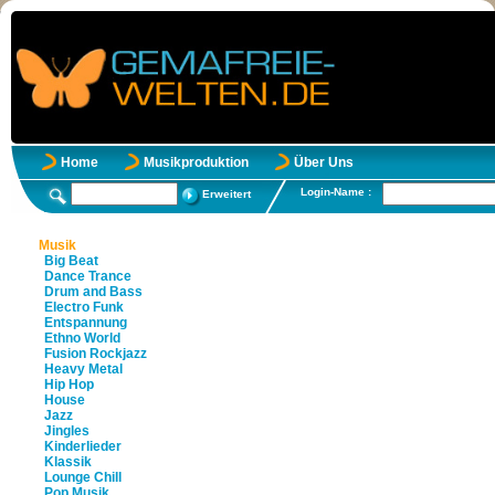
Home
Musikproduktion
Über Uns
Login-Name :
Erweitert
Musik
Big Beat
Dance Trance
Drum and Bass
Electro Funk
Entspannung
Ethno World
Fusion Rockjazz
Heavy Metal
Hip Hop
House
Jazz
Jingles
Kinderlieder
Klassik
Lounge Chill
Pop Musik