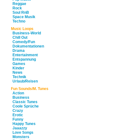
Reggae
Rock
Soul RnB
Space Musik
Techno
Music Loops
Business-World
Chill Out
Comedy/Fun
Dokumentationen
Drama
Entertainment
Entspannung
Games
Kinder
News
Technik
Urlaub/Reisen
Fun Sounds/M. Tunes
Action
Business
Classic Tunes
Coole Sprüche
Crazy
Erotic
Funny
Happy Tunes
Jaaazzy
Love Songs
Monsters