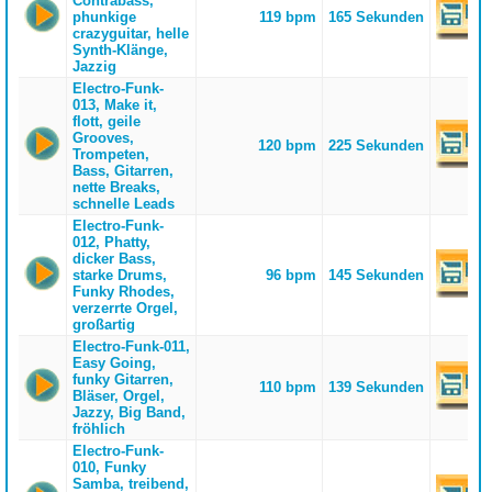
Contrabass,
phunkige
119 bpm
165 Sekunden
crazyguitar, helle
Synth-Klänge,
Jazzig
Electro-Funk-
013, Make it,
flott, geile
Grooves,
120 bpm
225 Sekunden
Trompeten,
Bass, Gitarren,
nette Breaks,
schnelle Leads
Electro-Funk-
012, Phatty,
dicker Bass,
starke Drums,
96 bpm
145 Sekunden
Funky Rhodes,
verzerrte Orgel,
großartig
Electro-Funk-011,
Easy Going,
funky Gitarren,
110 bpm
139 Sekunden
Bläser, Orgel,
Jazzy, Big Band,
fröhlich
Electro-Funk-
010, Funky
Samba, treibend,