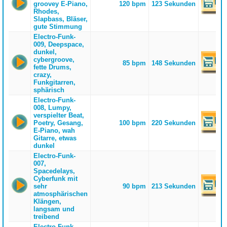
groovey E-Piano,
120 bpm
123 Sekunden
Rhodes,
Slapbass, Bläser,
gute Stimmung
Electro-Funk-
009, Deepspace,
dunkel,
cybergroove,
85 bpm
148 Sekunden
fette Drums,
crazy,
Funkgitarren,
sphärisch
Electro-Funk-
008, Lumpy,
verspielter Beat,
Poetry, Gesang,
100 bpm
220 Sekunden
E-Piano, wah
Gitarre, etwas
dunkel
Electro-Funk-
007,
Spacedelays,
Cyberfunk mit
sehr
90 bpm
213 Sekunden
atmosphärischen
Klängen,
langsam und
treibend
Electro-Funk-