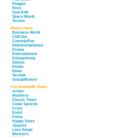
Reggae
Rock
Soul RnB
Space Musik
Techno
Music Loops
Business-World
Chill Out
Comedy/Fun
Dokumentationen
Drama
Entertainment
Entspannung
Games
Kinder
News
Technik
Urlaub/Reisen
Fun Sounds/M. Tunes
Action
Business
Classic Tunes
Coole Sprüche
Crazy
Erotic
Funny
Happy Tunes
Jaaazzy
Love Songs
Monsters