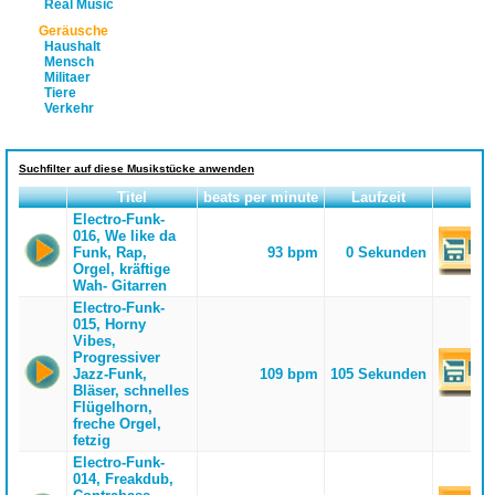
Real Music
Geräusche
Haushalt
Mensch
Militaer
Tiere
Verkehr
Suchfilter auf diese Musikstücke anwenden
Titel
beats per minute
Laufzeit
Electro-Funk-
016, We like da
Funk, Rap,
93 bpm
0 Sekunden
Orgel, kräftige
Wah- Gitarren
Electro-Funk-
015, Horny
Vibes,
Progressiver
Jazz-Funk,
109 bpm
105 Sekunden
Bläser, schnelles
Flügelhorn,
freche Orgel,
fetzig
Electro-Funk-
014, Freakdub,