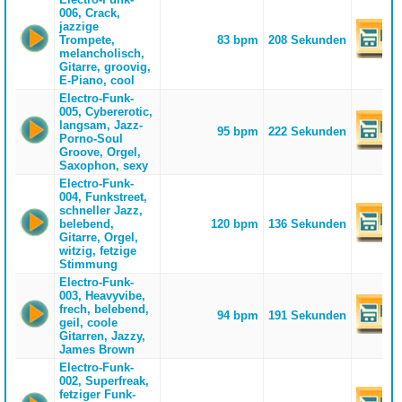
006, Crack,
jazzige
Trompete,
83 bpm
208 Sekunden
melancholisch,
Gitarre, groovig,
E-Piano, cool
Electro-Funk-
005, Cybererotic,
langsam, Jazz-
95 bpm
222 Sekunden
Porno-Soul
Groove, Orgel,
Saxophon, sexy
Electro-Funk-
004, Funkstreet,
schneller Jazz,
belebend,
120 bpm
136 Sekunden
Gitarre, Orgel,
witzig, fetzige
Stimmung
Electro-Funk-
003, Heavyvibe,
frech, belebend,
94 bpm
191 Sekunden
geil, coole
Gitarren, Jazzy,
James Brown
Electro-Funk-
002, Superfreak,
fetziger Funk-