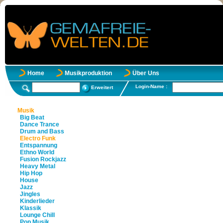
Home
Musikproduktion
Über Uns
Login-Name :
Erweitert
Musik
Big Beat
Dance Trance
Drum and Bass
Electro Funk
Entspannung
Ethno World
Fusion Rockjazz
Heavy Metal
Hip Hop
House
Jazz
Jingles
Kinderlieder
Klassik
Lounge Chill
Pop Musik