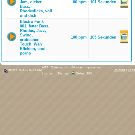
Jam, dicker
80 bpm
101 Sekunden
Bass,
Rhodeslicks, voll
und dick
Electro-Funk-
001, fetter Bass,
Rhodes, Jazz,
Swing,
100 bpm
105 Sekunden
erotischer
Touch, Wah
Effekten, cool,
porno
AGB
Datenschutz
Glossar
Impressum
Hotline: 01522-6146182
Deutsch
|
Engl
Lizenzen
Sitemap
Online: 203