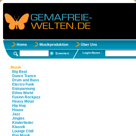
Home
Musikproduktion
Über Uns
Login-Name :
Erweitert
Musik
Big Beat
Dance Trance
Drum and Bass
Electro Funk
Entspannung
Ethno World
Fusion Rockjazz
Heavy Metal
Hip Hop
House
Jazz
Jingles
Kinderlieder
Klassik
Lounge Chill
Pop Musik