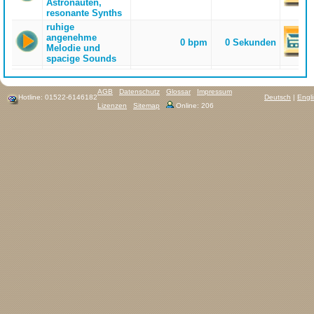
Astronauten,
resonante Synths
ruhige
angenehme
0 bpm
0 Sekunden
Melodie und
spacige Sounds
AGB
Datenschutz
Glossar
Impressum
Hotline: 01522-6146182
Deutsch
|
Engl
Lizenzen
Sitemap
Online: 206