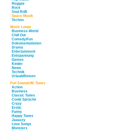
Reggae
Rock
Soul RnB
Space Musik
Techno
Music Loops
Business-World
Chill Out
Comedy/Fun
Dokumentationen
Drama
Entertainment
Entspannung
Games
Kinder
News
Technik
Urlaub/Reisen
Fun Sounds/M. Tunes
Action
Business
Classic Tunes
Coole Sprüche
Crazy
Erotic
Funny
Happy Tunes
Jaaazzy
Love Songs
Monsters