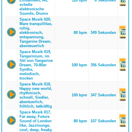
Einsamkeit, All,
110 bpm
0 Sekunden
schelle
elektronische
Sounds, Drums
Space Musik 020,
Mare tranquillitas,
ruhig,
elektronisch,
80 bpm
349 Sekunden
entspannung,
Tangerine Dream,
abenteuerlich
Space Musik 019,
Tangerinium, im
Stil von Tangerine
Dream, 70-80er
100 bpm
356 Sekunden
Synths,
melodisch,
trocken
Space Musik 018,
Happy new world,
rhythmisch,
100 bpm
347 Sekunden
schnell, Siedler,
abentuerlich,
fröhlich, tatkräftig
Space Musik 017,
Far away, Future
Sound of London
80 bpm
107 Sekunden
like, Jazzlounge,
cool, deep, freaky