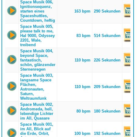
Space Musik 006,
Ignitionsequenz,
starten eines
163 bpm
290 Sekunden
Spaceshuttles,
Countdown, heftig
Space Musik 005,
please talk to me,
Hal 9000, Odyssey
83 bpm
514 Sekunden
2201, Wale,
treibend
Space Musik 004,
beyond Space,
fantastisch,
110 bpm
226 Sekunden
schön, glänzender
Sternenregen
Space Musik 003,
langsame Space
Flächen,
110 bpm
209 Sekunden
Astronauten,
Saturn,
Weltraumfunk
Space Musik 002,
Andromeda, hell,
80 bpm
180 Sekunden
lebendige Lichter
im All, Quasare
Space Musik 001,
im All, Blick auf
die Erde, Orbit,
100 bpm
192 Sekunden