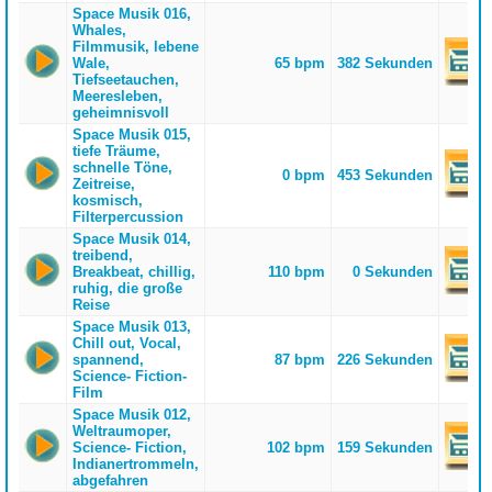
Space Musik 016,
Whales,
Filmmusik, lebene
Wale,
65 bpm
382 Sekunden
Tiefseetauchen,
Meeresleben,
geheimnisvoll
Space Musik 015,
tiefe Träume,
schnelle Töne,
0 bpm
453 Sekunden
Zeitreise,
kosmisch,
Filterpercussion
Space Musik 014,
treibend,
Breakbeat, chillig,
110 bpm
0 Sekunden
ruhig, die große
Reise
Space Musik 013,
Chill out, Vocal,
spannend,
87 bpm
226 Sekunden
Science- Fiction-
Film
Space Musik 012,
Weltraumoper,
Science- Fiction,
102 bpm
159 Sekunden
Indianertrommeln,
abgefahren