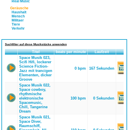
Real Music
Geräusche
Haushalt
Mensch
Militaer
Tiere
Verkehr
Suchfilter auf diese Musikstücke anwenden
Titel
beats per minute
Laufzeit
Space Musik 023,
Scifi Hifi, lockerer
Science Fiction-
0 bpm
167 Sekunden
Jazz mit trancigen
Elementen, dicker
Groove
Space Musik 022,
Space cowboy,
rhythmische
elektronische
100 bpm
0 Sekunden
Spacemusic,
Chill, Tangerine
Dream
Space Musik 021,
Space Diver,
Raumschiff,