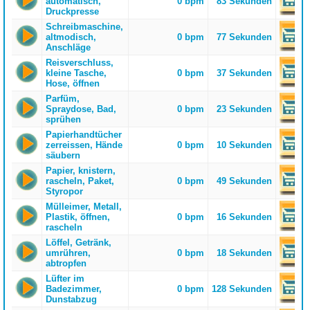
automatisch,
0 bpm
83 Sekunden
Druckpresse
Schreibmaschine,
altmodisch,
0 bpm
77 Sekunden
Anschläge
Reisverschluss,
kleine Tasche,
0 bpm
37 Sekunden
Hose, öffnen
Parfüm,
Spraydose, Bad,
0 bpm
23 Sekunden
sprühen
Papierhandtücher
zerreissen, Hände
0 bpm
10 Sekunden
säubern
Papier, knistern,
rascheln, Paket,
0 bpm
49 Sekunden
Styropor
Mülleimer, Metall,
Plastik, öffnen,
0 bpm
16 Sekunden
rascheln
Löffel, Getränk,
umrühren,
0 bpm
18 Sekunden
abtropfen
Lüfter im
Badezimmer,
0 bpm
128 Sekunden
Dunstabzug