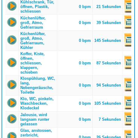
Kühlschrank, Tür,
öffnen, Plastik,
0 bpm
21 Sekunden
schliessen
Küchenlüfter,
groß, Atmo,
0 bpm
39 Sekunden
Gefrierraum
Küchenlüfter,
groß, Atmo,
0 bpm
145 Sekunden
Gefrierraum,
Kühler
Koffer, Kiste,
öffnen,
schliessen,
0 bpm
87 Sekunden
klappern,
schieben
Klospühlung, WC,
lang,
0 bpm
94 Sekunden
Nebengeräusche,
Toilette
Klo, WC, pinkeln,
Waschbecken,
0 bpm
105 Sekunden
Klodeckel
Jalousie, wird
langsam runter
0 bpm
7 Sekunden
gelassen
Glas, anstossen,
zerbricht,
0 bpm
26 Sekunden