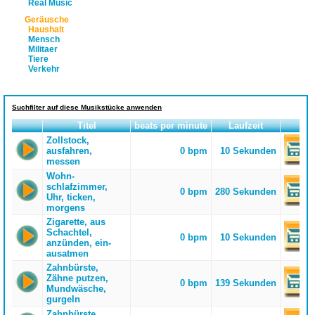
Real Music
Geräusche
Haushalt
Mensch
Militaer
Tiere
Verkehr
Suchfilter auf diese Musikstücke anwenden
Titel
beats per minute
Laufzeit
Zollstock,
ausfahren,
0 bpm
10 Sekunden
messen
Wohn-
schlafzimmer,
0 bpm
280 Sekunden
Uhr, ticken,
morgens
Zigarette, aus
Schachtel,
0 bpm
10 Sekunden
anzünden, ein-
ausatmen
Zahnbürste,
Zähne putzen,
0 bpm
139 Sekunden
Mundwäsche,
gurgeln
Zahnbürste,