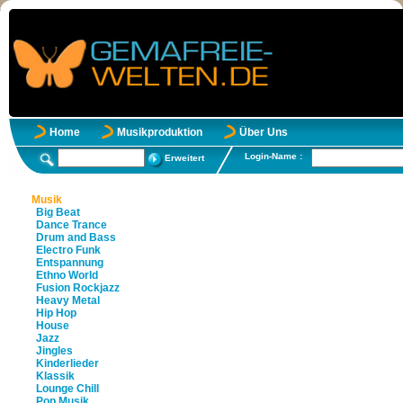
Home
Musikproduktion
Über Uns
Login-Name :
Erweitert
Musik
Big Beat
Dance Trance
Drum and Bass
Electro Funk
Entspannung
Ethno World
Fusion Rockjazz
Heavy Metal
Hip Hop
House
Jazz
Jingles
Kinderlieder
Klassik
Lounge Chill
Pop Musik