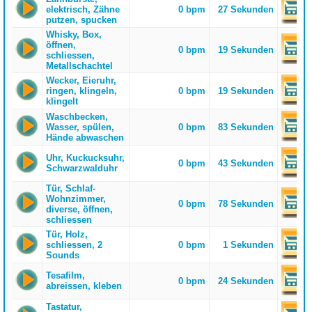
elektrisch, Zähne
0 bpm
27 Sekunden
putzen, spucken
Whisky, Box,
öffnen,
0 bpm
19 Sekunden
schliessen,
Metallschachtel
Wecker, Eieruhr,
ringen, klingeln,
0 bpm
19 Sekunden
klingelt
Waschbecken,
Wasser, spülen,
0 bpm
83 Sekunden
Hände abwaschen
Uhr, Kuckucksuhr,
0 bpm
43 Sekunden
Schwarzwalduhr
Tür, Schlaf-
Wohnzimmer,
0 bpm
78 Sekunden
diverse, öffnen,
schliessen
Tür, Holz,
schliessen, 2
0 bpm
1 Sekunden
Sounds
Tesafilm,
0 bpm
24 Sekunden
abreissen, kleben
Tastatur,