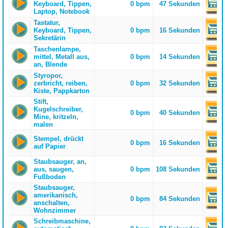
Keyboard, Tippen,
0 bpm
47 Sekunden
Laptop, Notebook
Tastatur,
Keyboard, Tippen,
0 bpm
16 Sekunden
Sekretärin
Taschenlampe,
mittel, Metall aus,
0 bpm
14 Sekunden
an, Blende
Styropor,
zerbricht, reiben,
0 bpm
32 Sekunden
Kiste, Pappkarton
Stift,
Kugelschreiber,
0 bpm
40 Sekunden
Mine, kritzeln,
malen
Stempel, drückt
0 bpm
16 Sekunden
auf Papier
Staubsauger, an,
aus, saugen,
0 bpm
108 Sekunden
Fußboden
Staubsauger,
amerikanisch,
0 bpm
84 Sekunden
anschalten,
Wohnzimmer
Schreibmaschine,