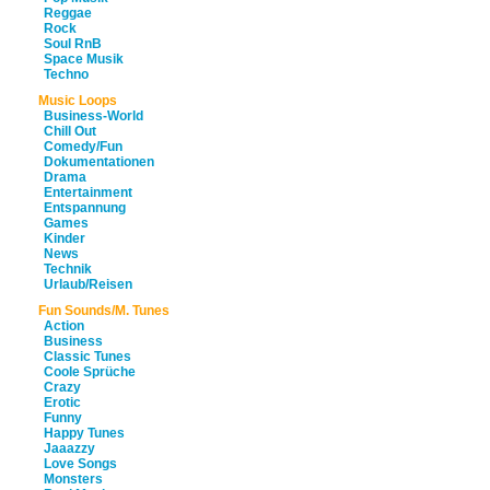
Reggae
Rock
Soul RnB
Space Musik
Techno
Music Loops
Business-World
Chill Out
Comedy/Fun
Dokumentationen
Drama
Entertainment
Entspannung
Games
Kinder
News
Technik
Urlaub/Reisen
Fun Sounds/M. Tunes
Action
Business
Classic Tunes
Coole Sprüche
Crazy
Erotic
Funny
Happy Tunes
Jaaazzy
Love Songs
Monsters