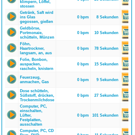
klimpern, Löffel,
stossen
Getränk, Saft wird
ins Glas
0 bpm
8 Sekunden
gegossen, gießen
Geldbörse,
Portmonaie,
0 bpm
10 Sekunden
schütteln, Münzen
Föhn,
Haartrockner,
0 bpm
78 Sekunden
langsam, an, aus
Folie, Bonbon,
auspacken,
0 bpm
15 Sekunden
rascheln, knistern
Feuerzeug,
0 bpm
9 Sekunden
anmachen, Gas
Dose schütteln,
Süßstoff, drücken,
0 bpm
27 Sekunden
Trockenmilchdose
Computer, PC,
einschalten,
Lüfter,
0 bpm
101 Sekunden
Festplatten,
ausschalten
Computer, PC, CD