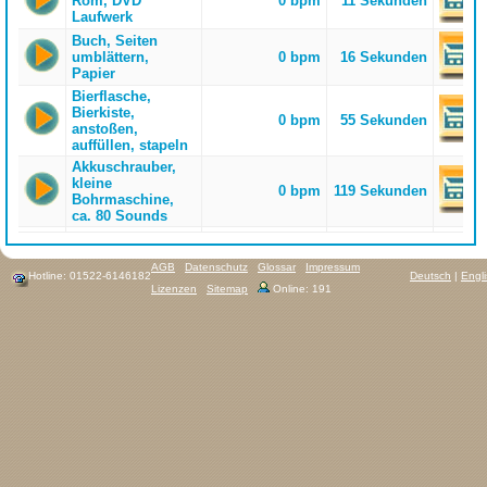
Rom, DVD
0 bpm
11 Sekunden
Laufwerk
Buch, Seiten
umblättern,
0 bpm
16 Sekunden
Papier
Bierflasche,
Bierkiste,
0 bpm
55 Sekunden
anstoßen,
auffüllen, stapeln
Akkuschrauber,
kleine
0 bpm
119 Sekunden
Bohrmaschine,
ca. 80 Sounds
AGB
Datenschutz
Glossar
Impressum
Hotline: 01522-6146182
Deutsch
|
Engl
Lizenzen
Sitemap
Online: 191