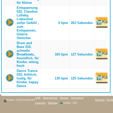
für Kleine
Entspannung
032, Claudias
Lullaby,
Liebeslied
voller Gefühl ,
0 bpm
263 Sekunden
zum
Entspannen,
Gitarre,
Streicher
Drum and
Bass 010,
schnelle
Breakbeats,
165 bpm
127 Sekunden
freundlich, für
Kinder, witzig,
frech
Dance Trance
010, fröhlich,
lustig, für
130 bpm
125 Sekunden
Kinder, happy
Dance
AGB
Datenschutz
Glossar
Impressum
Hotline: 01522-6146182
Deutsch
|
Engl
Lizenzen
Sitemap
Online: 164