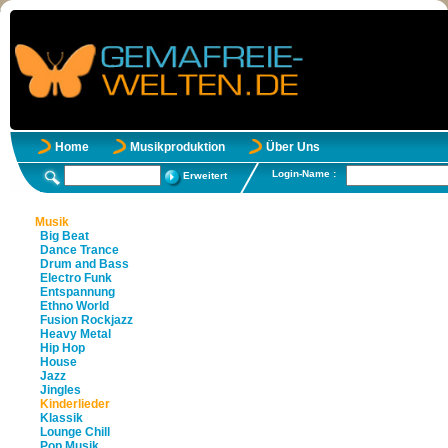
Home
Musikproduktion
Über Uns
Login-Name :
Erweitert
Musik
Big Beat
Dance Trance
Drum and Bass
Electro Funk
Entspannung
Ethno World
Fusion Rockjazz
Heavy Metal
Hip Hop
House
Jazz
Jingles
Kinderlieder
Klassik
Lounge Chill
Pop Musik