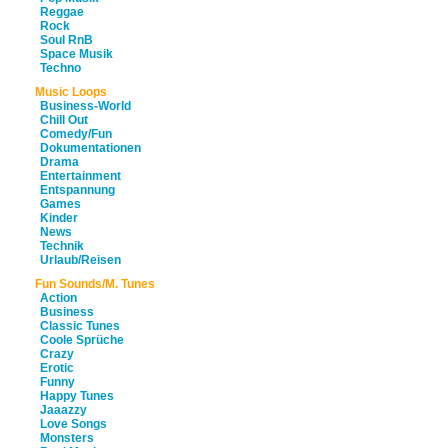
Reggae
Rock
Soul RnB
Space Musik
Techno
Music Loops
Business-World
Chill Out
Comedy/Fun
Dokumentationen
Drama
Entertainment
Entspannung
Games
Kinder
News
Technik
Urlaub/Reisen
Fun Sounds/M. Tunes
Action
Business
Classic Tunes
Coole Sprüche
Crazy
Erotic
Funny
Happy Tunes
Jaaazzy
Love Songs
Monsters