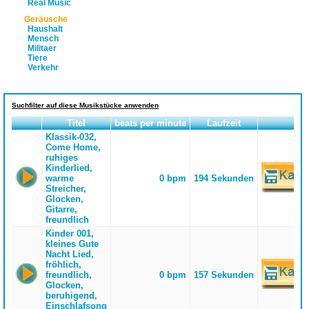
Real Music
Geräusche
Haushalt
Mensch
Militaer
Tiere
Verkehr
Suchfilter auf diese Musikstücke anwenden
Titel
beats per minute
Laufzeit
Klassik-032,
Come Home,
ruhiges
Kinderlied,
warme
0 bpm
194 Sekunden
Streicher,
Glocken,
Gitarre,
freundlich
Kinder 001,
kleines Gute
Nacht Lied,
fröhlich,
freundlich,
0 bpm
157 Sekunden
Glocken,
beruhigend,
Einschlafsong