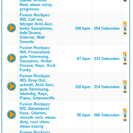
starker Groove
Beat, etwas noisy,
progressiv
Fusion Rockjazz
005, Call me,
fetziger Acid-Jazz,
funky Saxophone,
100 bpm
254 Sekunden
tiefe Drums,
Gitarren, Wah
Sounds
Fusion Rockjazz
004, Promisland,
gute Stimmung,
87 bpm
333 Sekunden
Saxophon, dicker
Groove, Keys, Acid-
Funky
Fusion Rockjazz
003, Drop Out,
schnell, Acid Jazz,
110 bpm
314 Sekunden
gute Stimmung,
lebendig, Keys,
Piano, Gitarrenriffs
Fusion Rockjazz
002, Baladepool,
Keys, Gitarren,
90 bpm
266 Sekunden
smooth rock, etwas
dirty, cool vibes,
etwas traurig
Fusion Rockjazz