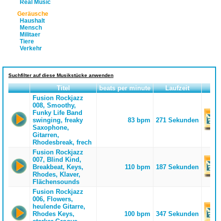
Real Music
Geräusche
Haushalt
Mensch
Militaer
Tiere
Verkehr
Suchfilter auf diese Musikstücke anwenden
Titel
beats per minute
Laufzeit
Fusion Rockjazz
008, Smoothy,
Funky Life Band
swinging, freaky
83 bpm
271 Sekunden
Saxophone,
Gitarren,
Rhodesbreak, frech
Fusion Rockjazz
007, Blind Kind,
Breakbeat, Keys,
110 bpm
187 Sekunden
Rhodes, Klaver,
Flächensounds
Fusion Rockjazz
006, Flowers,
heulende Gitarre,
Rhodes Keys,
100 bpm
347 Sekunden