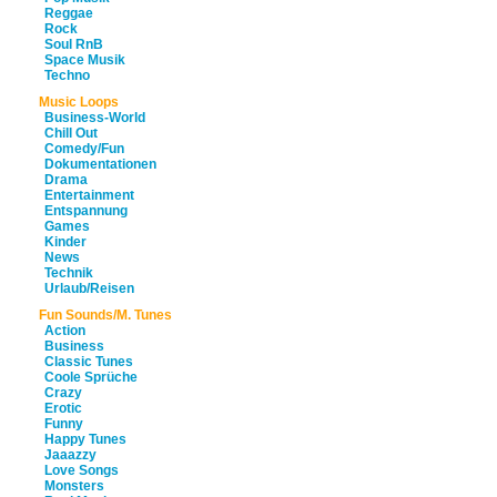
Reggae
Rock
Soul RnB
Space Musik
Techno
Music Loops
Business-World
Chill Out
Comedy/Fun
Dokumentationen
Drama
Entertainment
Entspannung
Games
Kinder
News
Technik
Urlaub/Reisen
Fun Sounds/M. Tunes
Action
Business
Classic Tunes
Coole Sprüche
Crazy
Erotic
Funny
Happy Tunes
Jaaazzy
Love Songs
Monsters