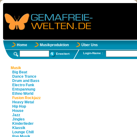
Home
Musikproduktion
Über Uns
Login-Name :
Erweitert
Musik
Big Beat
Dance Trance
Drum and Bass
Electro Funk
Entspannung
Ethno World
Fusion Rockjazz
Heavy Metal
Hip Hop
House
Jazz
Jingles
Kinderlieder
Klassik
Lounge Chill
Pop Musik