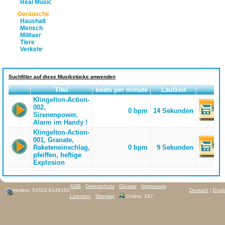
Real Music
Geräusche
Haushalt
Mensch
Militaer
Tiere
Verkehr
Suchfilter auf diese Musikstücke anwenden
Titel
beats per minute
Laufzeit
Klingelton-Action-
002,
0 bpm
14 Sekunden
Sirenenpower,
Alarm im Handy !
Klingelton-Action-
001, Granate,
Raketeneinschlag,
0 bpm
9 Sekunden
pfeiffen, heftige
Explosion
AGB
Datenschutz
Glossar
Impressum
Hotline: 01522-6146182
Deutsch
|
Engl
Lizenzen
Sitemap
Online: 197