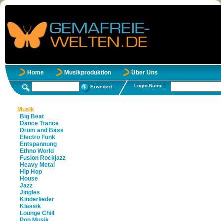
Home
Musikproduktion
Über Uns
Login-Name :
Erweitert
Musik
Big Beat
Dance Trance
Drum and Bass
Electro Funk
Entspannung
Ethno World
Fusion Rockjazz
Heavy Metal
Hip Hop
House
Jazz
Jingles
Kinderlieder
Klassik
Lounge Chill
Pop Musik