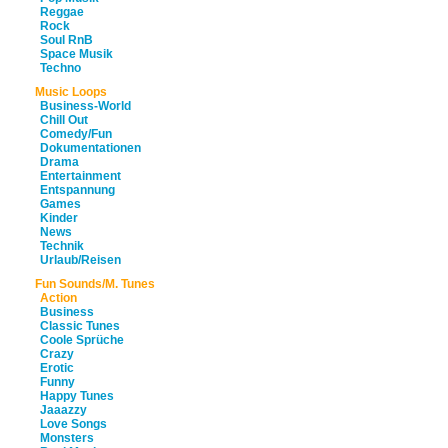
Reggae
Rock
Soul RnB
Space Musik
Techno
Music Loops
Business-World
Chill Out
Comedy/Fun
Dokumentationen
Drama
Entertainment
Entspannung
Games
Kinder
News
Technik
Urlaub/Reisen
Fun Sounds/M. Tunes
Action
Business
Classic Tunes
Coole Sprüche
Crazy
Erotic
Funny
Happy Tunes
Jaaazzy
Love Songs
Monsters