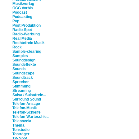
Musikverlag
OGG Vorbis
Podcast
Podcasting
Pop
Post Produktion
Radio-Spot
Radio-Werbung
Real Media
Rechtefreie Musik
Rock
Sample-clearing
Samples
Sounddesign
Soundeffekte
Sounds
Soundscape
Soundtrack
Sprecher
Stimmung
Streaming
Suisa / Suisafreie...
Surround Sound
Telefon-Ansage
Telefon-Musik
Telefon-Schleife
Telefon-Warteschle...
Telenovela
Thema
Tonstudio
Tonträger
TV- Spot