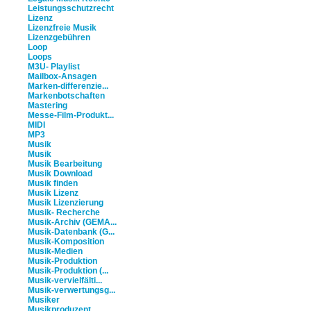
Leistungsschutzrecht
Lizenz
Lizenzfreie Musik
Lizenzgebühren
Loop
Loops
M3U- Playlist
Mailbox-Ansagen
Marken-differenzie...
Markenbotschaften
Mastering
Messe-Film-Produkt...
MIDI
MP3
Musik
Musik
Musik Bearbeitung
Musik Download
Musik finden
Musik Lizenz
Musik Lizenzierung
Musik- Recherche
Musik-Archiv (GEMA...
Musik-Datenbank (G...
Musik-Komposition
Musik-Medien
Musik-Produktion
Musik-Produktion (...
Musik-vervielfälti...
Musik-verwertungsg...
Musiker
Musikproduzent