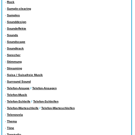
-
Rock
-
Sample-clearing
-
Samples
-
Sounddesign
-
Soundeffekte
-
Sounds
-
Soundscape
-
Soundtrack
-
Sprecher
-
Stimmung
-
Streaming
-
Suisa / Suisafreie Musik
-
Surround Sound
-
Telefon-Ansage
/
Telefon-Ansagen
-
Telefon-Musik
-
Telefon-Schleife
/
Telefon-Schleifen
-
Telefon-Warteschleife
/
Telefon-Warteschleifen
-
Telenovela
-
Thema
-
Töne
-
Tonstudio