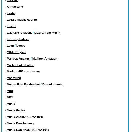
-
Klassik
-
Klingeltöne
-
Laute
-
Legale Musik Rechte
-
Lizenz
-
Lizenzfreie Musik
/
Lizenz-freie Musik
-
Lizenzgebühren
-
Loop
/
Loops
-
M3U- Playlist
-
Mailbox-Ansage
/
Mailbox-Ansagen
-
Markenbotschaften
-
Marken-differenzierung
-
Mastering
-
Messe-Film-Produktion
/
Produktionen
-
MIDI
-
MP3
-
Musik
-
Musik finden
-
Musik-Archiv (GEMA-frei)
-
Musik Bearbeitung
-
Musik-Datenbank (GEMA-frei)