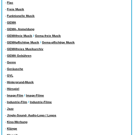
-
Flac
-
Freie Musik
-
Funktionelle Musik
-
GEMA
-
GEMA- Anmeldung
-
GEMAfreie Musik
/
Gema-freie Musik
-
GEMApflichtige Musik
/
Gema-pflichtige Musik
-
GEMAfreies Musikarchiv
-
GEMA Gebühren
-
Genre
-
Geräusche
-
GVL
-
Hintergrund-Musik
-
Hörspiel
-
Image-Film
/
Image-Filme
-
Industrie-Film
/
Industrie-Filme
-
Jazz
-
Jingle-Sound- Audio-Logo / Logos
-
Kino-Werbung
-
Klänge