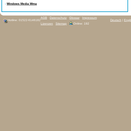
-
Windows Media Wma
AGB
Datenschutz
Glossar
Impressum
Hotline: 01522-6146182
Deutsch
|
Engl
Lizenzen
Sitemap
Online: 192