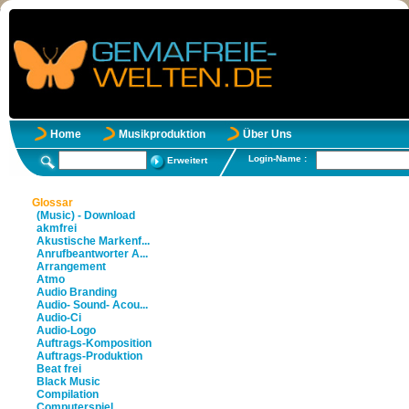
Home
Musikproduktion
Über Uns
Login-Name :
Erweitert
Glossar
(Music) - Download
akmfrei
Akustische Markenf...
Anrufbeantworter A...
Arrangement
Atmo
Audio Branding
Audio- Sound- Acou...
Audio-Ci
Audio-Logo
Auftrags-Komposition
Auftrags-Produktion
Beat frei
Black Music
Compilation
Computerspiel