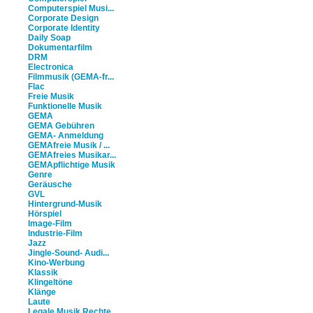
Computerspiel Musi...
Corporate Design
Corporate Identity
Daily Soap
Dokumentarfilm
DRM
Electronica
Filmmusik (GEMA-fr...
Flac
Freie Musik
Funktionelle Musik
GEMA
GEMA Gebühren
GEMA- Anmeldung
GEMAfreie Musik / ...
GEMAfreies Musikar...
GEMApflichtige Musik
Genre
Geräusche
GVL
Hintergrund-Musik
Hörspiel
Image-Film
Industrie-Film
Jazz
Jingle-Sound- Audi...
Kino-Werbung
Klassik
Klingeltöne
Klänge
Laute
Legale Musik Rechte