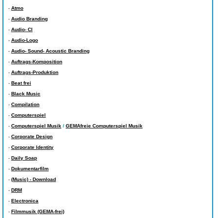
-
Atmo
-
Audio Branding
-
Audio- CI
-
Audio-Logo
-
Audio- Sound- Acoustic Branding
-
Auftrags-Komposition
-
Auftrags-Produktion
-
Beat frei
-
Black Music
-
Compilation
-
Computerspiel
-
Computerspiel Musik
/
GEMAfreie Computerspiel Musik
-
Corporate Design
-
Corporate Identity
-
Daily Soap
-
Dokumentarfilm
-
(Music) - Download
-
DRM
-
Electronica
-
Filmmusik (GEMA-frei)