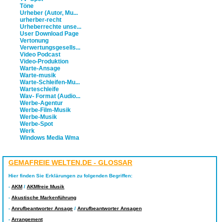
Töne
Urheber (Autor, Mu...
urherber-recht
Urheberrechte unse...
User Download Page
Vertonung
Verwertungsgesells...
Video Podcast
Video-Produktion
Warte-Ansage
Warte-musik
Warte-Schleifen-Mu...
Warteschleife
Wav- Format (Audio...
Werbe-Agentur
Werbe-Film-Musik
Werbe-Musik
Werbe-Spot
Werk
Windows Media Wma
GEMAFREIE WELTEN.DE - GLOSSAR
Hier finden Sie Erklärungen zu folgenden Begriffen:
-
AKM
/
AKMfreie Musik
-
Akustische Markenführung
-
Anrufbeantworter Ansage
/
Anrufbeantworter Ansagen
-
Arrangement