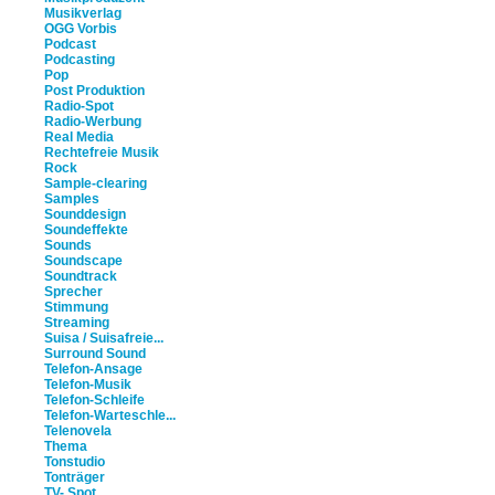
Musikverlag
OGG Vorbis
Podcast
Podcasting
Pop
Post Produktion
Radio-Spot
Radio-Werbung
Real Media
Rechtefreie Musik
Rock
Sample-clearing
Samples
Sounddesign
Soundeffekte
Sounds
Soundscape
Soundtrack
Sprecher
Stimmung
Streaming
Suisa / Suisafreie...
Surround Sound
Telefon-Ansage
Telefon-Musik
Telefon-Schleife
Telefon-Warteschle...
Telenovela
Thema
Tonstudio
Tonträger
TV- Spot