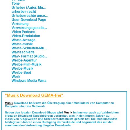
Töne
Urheber (Autor, Mu...
urherber-recht
Urheberrechte unse...
User Download Page
Vertonung
Verwertungsgesells...
Video Podcast
Video-Produktion
Warte-Ansage
Warte-musik
Warte-Schleifen-Mu...
Warteschleife
Wav- Format (Audio...
Werbe-Agentur
Werbe-Film-Musik
Werbe-Musik
Werbe-Spot
Werk
Windows Media Wma
"Musik Download GEMA-frei"
Musik
-Download bedeutet die Übertragung einer Musikdatei von Computer zu
Computer über ein Netzwerk.
Neben den legalen Download-Shops wird
Musik
im Internet auch auf zahlreichen
illegalen Download-Tauschbörsen verbreitet, was in den letzten Jahren zu
massiven Klagewellen und Urheberrechtsstreits geführt hat. Die Musikindustrie
beklagt seit Jahren einen Rückgang der Verkäufe und begründet das mit der
zunehmenden Verbreitung illegaler Downloads.