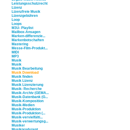
Leistungsschutzrecht
Lizenz
Lizenzfreie Musik
Lizenzgebühren
Loop
Loops
M3U- Playlist
Mailbox-Ansagen
Marken-differenzie...
Markenbotschaften
Mastering
Messe-Film-Produkt...
MIDI
MP3
Musik
Musik
Musik Bearbeitung
Musik Download
Musik finden
Musik Lizenz
Musik Lizenzierung
Musik- Recherche
Musik-Archiv (GEMA...
Musik-Datenbank (G...
Musik-Komposition
Musik-Medien
Musik-Produktion
Musik-Produktion (...
Musik-vervielfälti...
Musik-verwertungsg...
Musiker
Musikproduzent