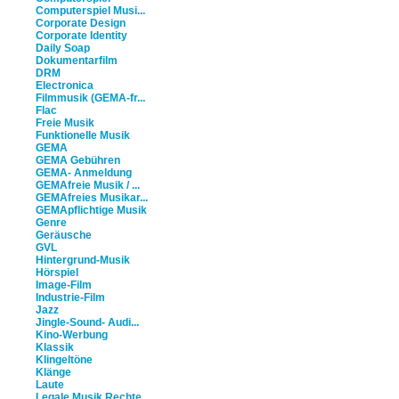
Computerspiel Musi...
Corporate Design
Corporate Identity
Daily Soap
Dokumentarfilm
DRM
Electronica
Filmmusik (GEMA-fr...
Flac
Freie Musik
Funktionelle Musik
GEMA
GEMA Gebühren
GEMA- Anmeldung
GEMAfreie Musik / ...
GEMAfreies Musikar...
GEMApflichtige Musik
Genre
Geräusche
GVL
Hintergrund-Musik
Hörspiel
Image-Film
Industrie-Film
Jazz
Jingle-Sound- Audi...
Kino-Werbung
Klassik
Klingeltöne
Klänge
Laute
Legale Musik Rechte