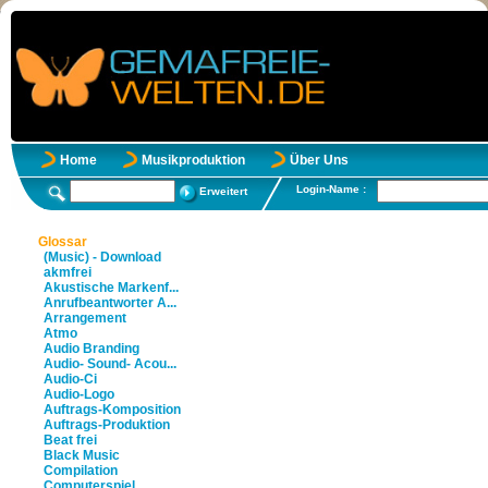
Home
Musikproduktion
Über Uns
Login-Name :
Erweitert
Glossar
(Music) - Download
akmfrei
Akustische Markenf...
Anrufbeantworter A...
Arrangement
Atmo
Audio Branding
Audio- Sound- Acou...
Audio-Ci
Audio-Logo
Auftrags-Komposition
Auftrags-Produktion
Beat frei
Black Music
Compilation
Computerspiel