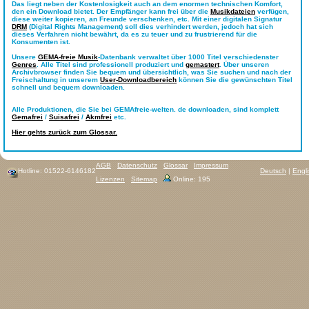
Das liegt neben der Kostenlosigkeit auch an dem enormen technischen Komfort,
den ein Download bietet. Der Empfänger kann frei über die
Musikdateien
verfügen,
diese weiter kopieren, an Freunde verschenken, etc. Mit einer digitalen Signatur
DRM
(Digital Rights Management) soll dies verhindert werden, jedoch hat sich
dieses Verfahren nicht bewährt, da es zu teuer und zu frustrierend für die
Konsumenten ist.
Unsere
GEMA-freie Musik
-Datenbank verwaltet über 1000 Titel verschiedenster
Genres
. Alle Titel sind professionell produziert und
gemastert
. Über unseren
Archivbrowser finden Sie bequem und übersichtlich, was Sie suchen und nach der
Freischaltung in unserem
User-Downloadbereich
können Sie die gewünschten Titel
schnell und bequem downloaden.
Alle Produktionen, die Sie bei GEMAfreie-welten. de downloaden, sind komplett
Gemafrei
/
Suisafrei
/
Akmfrei
etc.
Hier gehts zurück zum Glossar.
AGB
Datenschutz
Glossar
Impressum
Hotline: 01522-6146182
Deutsch
|
Engl
Lizenzen
Sitemap
Online: 195