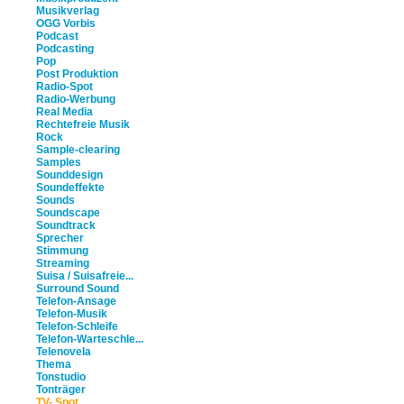
Musikverlag
OGG Vorbis
Podcast
Podcasting
Pop
Post Produktion
Radio-Spot
Radio-Werbung
Real Media
Rechtefreie Musik
Rock
Sample-clearing
Samples
Sounddesign
Soundeffekte
Sounds
Soundscape
Soundtrack
Sprecher
Stimmung
Streaming
Suisa / Suisafreie...
Surround Sound
Telefon-Ansage
Telefon-Musik
Telefon-Schleife
Telefon-Warteschle...
Telenovela
Thema
Tonstudio
Tonträger
TV- Spot