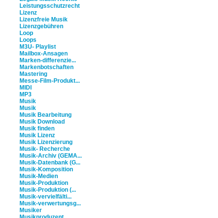
Leistungsschutzrecht
Lizenz
Lizenzfreie Musik
Lizenzgebühren
Loop
Loops
M3U- Playlist
Mailbox-Ansagen
Marken-differenzie...
Markenbotschaften
Mastering
Messe-Film-Produkt...
MIDI
MP3
Musik
Musik
Musik Bearbeitung
Musik Download
Musik finden
Musik Lizenz
Musik Lizenzierung
Musik- Recherche
Musik-Archiv (GEMA...
Musik-Datenbank (G...
Musik-Komposition
Musik-Medien
Musik-Produktion
Musik-Produktion (...
Musik-vervielfälti...
Musik-verwertungsg...
Musiker
Musikproduzent