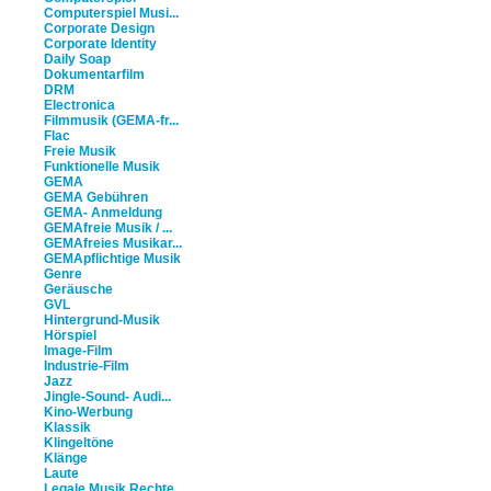
Computerspiel Musi...
Corporate Design
Corporate Identity
Daily Soap
Dokumentarfilm
DRM
Electronica
Filmmusik (GEMA-fr...
Flac
Freie Musik
Funktionelle Musik
GEMA
GEMA Gebühren
GEMA- Anmeldung
GEMAfreie Musik / ...
GEMAfreies Musikar...
GEMApflichtige Musik
Genre
Geräusche
GVL
Hintergrund-Musik
Hörspiel
Image-Film
Industrie-Film
Jazz
Jingle-Sound- Audi...
Kino-Werbung
Klassik
Klingeltöne
Klänge
Laute
Legale Musik Rechte