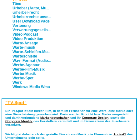
Töne
Urheber (Autor, Mu...
urherber-recht
Urheberrechte unse...
User Download Page
Vertonung
Verwertungsgesells...
Video Podcast
Video-Produktion
Warte-Ansage
Warte-musik
Warte-Schleifen-Mu...
Warteschleife
Wav- Format (Audio...
Werbe-Agentur
Werbe-Film-Musik
Werbe-Musik
Werbe-Spot
Werk
Windows Media Wma
"TV-Spot"
Ein
TV-Spot
ist ein kurzer Film, in dem im Fernsehen für eine Ware, eine Marke oder
eine Dienstleistung geworben wird. Darin werden Produkt bzw. Marke vorgestellt
und damit verbundene
Markenbotschaften
und ihr
Corporate Design
, sowie die
Corporate Identity
des Herstellers vermittelt und im Bewusstsein des Zuschauers
verankert.
Wichtig ist dabei auch der gezielte Einsatz von Musik, die Element der
Audio-CI
des
Unternehmens sein sollte.