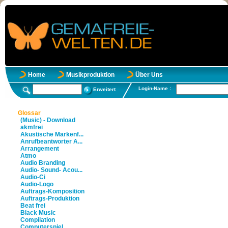
Home
Musikproduktion
Über Uns
Login-Name :
Erweitert
Glossar
(Music) - Download
akmfrei
Akustische Markenf...
Anrufbeantworter A...
Arrangement
Atmo
Audio Branding
Audio- Sound- Acou...
Audio-Ci
Audio-Logo
Auftrags-Komposition
Auftrags-Produktion
Beat frei
Black Music
Compilation
Computerspiel