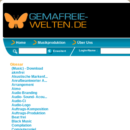
Home
Musikproduktion
Über Uns
Login-Name :
Erweitert
Glossar
(Music) - Download
akmfrei
Akustische Markenf...
Anrufbeantworter A...
Arrangement
Atmo
Audio Branding
Audio- Sound- Acou...
Audio-Ci
Audio-Logo
Auftrags-Komposition
Auftrags-Produktion
Beat frei
Black Music
Compilation
Computerspiel