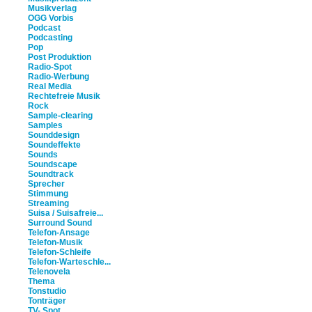
Musikverlag
OGG Vorbis
Podcast
Podcasting
Pop
Post Produktion
Radio-Spot
Radio-Werbung
Real Media
Rechtefreie Musik
Rock
Sample-clearing
Samples
Sounddesign
Soundeffekte
Sounds
Soundscape
Soundtrack
Sprecher
Stimmung
Streaming
Suisa / Suisafreie...
Surround Sound
Telefon-Ansage
Telefon-Musik
Telefon-Schleife
Telefon-Warteschle...
Telenovela
Thema
Tonstudio
Tonträger
TV- Spot