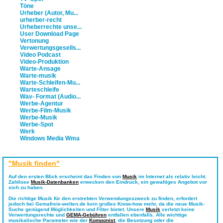
Töne
Urheber (Autor, Mu...
urherber-recht
Urheberrechte unse...
User Download Page
Vertonung
Verwertungsgesells...
Video Podcast
Video-Produktion
Warte-Ansage
Warte-musik
Warte-Schleifen-Mu...
Warteschleife
Wav- Format (Audio...
Werbe-Agentur
Werbe-Film-Musik
Werbe-Musik
Werbe-Spot
Werk
Windows Media Wma
"Musik finden"
Auf den ersten Blick erscheint das Finden von
Musik
im Internet als relativ leicht.
Zahllose
Musik-Datenbanken
erwecken den Eindruck, ein gewaltiges Angebot vor
sich zu haben.
Die richtige Musik für den erstrebten Verwendungsszweck zu finden, erfordert
jedoch bei Gemafreie-welten.de kein großes Know-how mehr, da die neue Musik-
Suche genügend Möglichkeiten und Filter bietet. Unsere
Musik
verletzt keine
Verwertungsrechte und
GEMA-Gebühren
entfallen ebenfalls. Alle wichtige
musikalische Parameter wie der
Komponist
, die Besetzung oder die