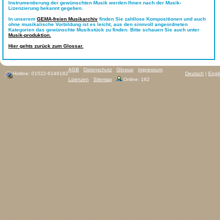
Instrumentierung der gewünschten Musik werden Ihnen nach der Musik-
Lizenzierung bekannt gegeben.
In unserem
GEMA-freien Musikarchiv
finden Sie zahllose Kompositionen und auch
ohne musikalische Vorbildung ist es leicht, aus den sinnvoll angeordneten
Kategorien das gewünschte Musikstück zu finden. Bitte schauen Sie auch unter
Musik-produktion.
Hier gehts zurück zum Glossar.
AGB
Datenschutz
Glossar
Impressum
Hotline: 01522-6146182
Deutsch
|
Engl
Lizenzen
Sitemap
Online: 162