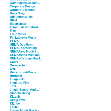
Computerspiel Musi...
Corporate Design
Corporate Identity
Daily Soap
Dokumentarfilm
DRM
Electronica
Filmmusik (GEMA-fr...
Flac
Freie Musik
Funktionelle Musik
GEMA
GEMA Gebühren
GEMA- Anmeldung
GEMAfreie Musik / ...
GEMAfreies Musikar...
GEMApflichtige Musik
Genre
Geräusche
GVL
Hintergrund-Musik
Hörspiel
Image-Film
Industrie-Film
Jazz
Jingle-Sound- Audi...
Kino-Werbung
Klassik
Klingeltöne
Klänge
Laute
Legale Musik Rechte