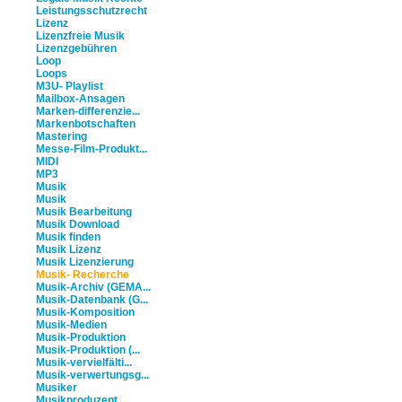
Leistungsschutzrecht
Lizenz
Lizenzfreie Musik
Lizenzgebühren
Loop
Loops
M3U- Playlist
Mailbox-Ansagen
Marken-differenzie...
Markenbotschaften
Mastering
Messe-Film-Produkt...
MIDI
MP3
Musik
Musik
Musik Bearbeitung
Musik Download
Musik finden
Musik Lizenz
Musik Lizenzierung
Musik- Recherche
Musik-Archiv (GEMA...
Musik-Datenbank (G...
Musik-Komposition
Musik-Medien
Musik-Produktion
Musik-Produktion (...
Musik-vervielfälti...
Musik-verwertungsg...
Musiker
Musikproduzent