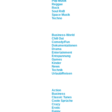
Pop Musik
Reggae
Rock
Soul RnB
Space Musik
Techno
Music Loops
Business-World
Chill Out
Comedy/Fun
Dokumentationen
Drama
Entertainment
Entspannung
Games
Kinder
News
Technik
Urlaub/Reisen
Fun Sounds/M. Tunes
Action
Business
Classic Tunes
Coole Sprüche
Crazy
Erotic
Funny