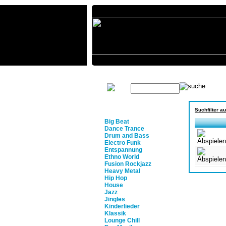
Home
Musikproduktion
Ü
Erweiter
Suchfilter 
Musik
Big Beat
Dance Trance
Drum and Bass
Electro Funk
Entspannung
Ethno World
Fusion Rockjazz
Heavy Metal
Hip Hop
House
Jazz
Jingles
Kinderlieder
Klassik
Lounge Chill