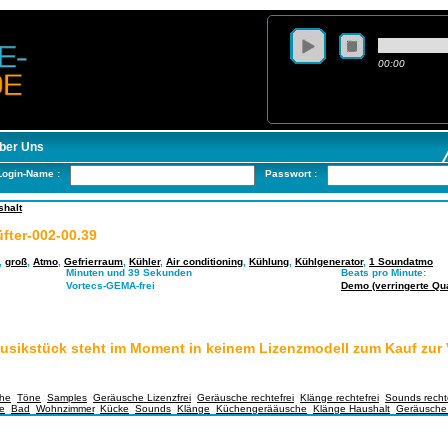
00:00
ber Uns
Login-Name :
Passwort :
shalt
fter-002-00.39
,
groß
,
Atmo
,
Gefrierraum
,
Kühler
,
Air conditioning
,
Kühlung
,
Kühlgenerator
,
1 Soundatmo
Minuten und 39 Sekunden
Beats pro Minute:
Vortecs-GEMA-frei
Demo (verringerte Qual
usikstück steht im Moment in keinem Lizenzmodell zum Kauf zur
he
,
Töne
,
Samples
,
Geräusche Lizenzfrei
,
Geräusche rechtefrei
,
Klänge rechtefrei
,
Sounds rechte
e
,
Bad
,
Wohnzimmer
,
Kücke
,
Sounds
,
Klänge
,
Küchengerääusche
,
Klänge Haushalt
,
Geräusche