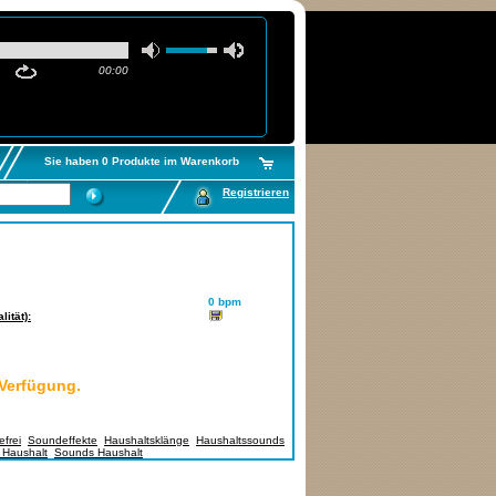
00:00
Sie haben 0 Produkte im Warenkorb
Registrieren
0 bpm
ität):
 Verfügung.
frei
,
Soundeffekte
,
Haushaltsklänge
,
Haushaltssounds
,
 Haushalt
,
Sounds Haushalt