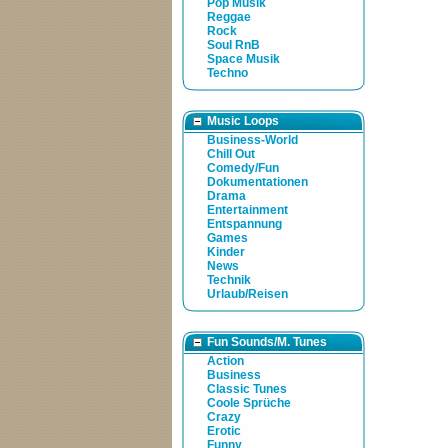
Pop Musik
Reggae
Rock
Soul RnB
Space Musik
Techno
Music Loops
Business-World
Chill Out
Comedy/Fun
Dokumentationen
Drama
Entertainment
Entspannung
Games
Kinder
News
Technik
Urlaub/Reisen
Fun Sounds/M. Tunes
Action
Business
Classic Tunes
Coole Sprüche
Crazy
Erotic
Funny