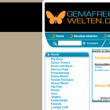
Home
Musikproduktion
Ü
Erweitert
Zurück zu Hau
Musik
Küchenlü
Big Beat
Dance Trance
Küchenlüfter
Drum and Bass
Länge:
Electro Funk
Erstellt von:
Entspannung
Ethno World
Fusion Rockjazz
Heavy Metal
Dieses M
Hip Hop
House
Jazz
Jingles
Tags:
Geräusc
Kinderlieder
Haushalt Kläng
Klassik
Lounge Chill