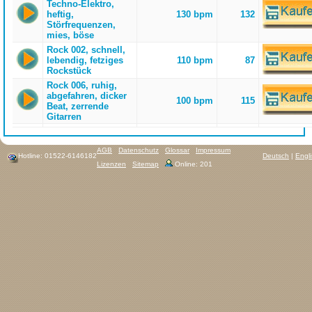
Techno-Elektro,
heftig,
130 bpm
132
Störfrequenzen,
mies, böse
Rock 002, schnell,
lebendig, fetziges
110 bpm
87
Rockstück
Rock 006, ruhig,
abgefahren, dicker
100 bpm
115
Beat, zerrende
Gitarren
AGB
Datenschutz
Glossar
Impressum
Hotline: 01522-6146182
Deutsch
|
Engl
Lizenzen
Sitemap
Online: 201