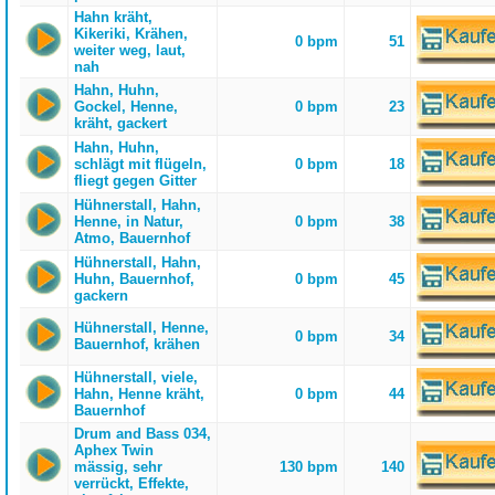
Hahn kräht,
Kikeriki, Krähen,
0 bpm
51
weiter weg, laut,
nah
Hahn, Huhn,
Gockel, Henne,
0 bpm
23
kräht, gackert
Hahn, Huhn,
schlägt mit flügeln,
0 bpm
18
fliegt gegen Gitter
Hühnerstall, Hahn,
Henne, in Natur,
0 bpm
38
Atmo, Bauernhof
Hühnerstall, Hahn,
Huhn, Bauernhof,
0 bpm
45
gackern
Hühnerstall, Henne,
0 bpm
34
Bauernhof, krähen
Hühnerstall, viele,
Hahn, Henne kräht,
0 bpm
44
Bauernhof
Drum and Bass 034,
Aphex Twin
mässig, sehr
130 bpm
140
verrückt, Effekte,