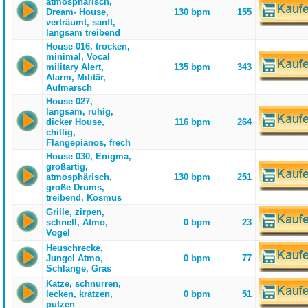
atmosphärisch,
Dream- House,
130 bpm
155
verträumt, sanft,
langsam treibend
House 016, trocken,
minimal, Vocal
military Alert,
135 bpm
343
Alarm, Militär,
Aufmarsch
House 027,
langsam, ruhig,
dicker House,
116 bpm
264
chillig,
Flangepianos, frech
House 030, Enigma,
großartig,
atmosphärisch,
130 bpm
251
große Drums,
treibend, Kosmus
Grille, zirpen,
schnell, Atmo,
0 bpm
23
Vogel
Heuschrecke,
Jungel Atmo,
0 bpm
77
Schlange, Gras
Katze, schnurren,
lecken, kratzen,
0 bpm
51
putzen