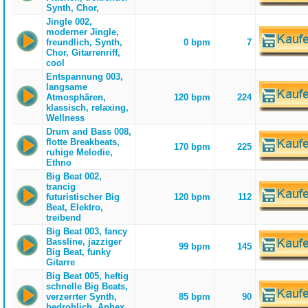
Synth, Chor,
Jingle 002,
moderner Jingle,
freundlich, Synth,
0 bpm
7
Chor, Gitarrenriff,
cool
Entspannung 003,
langsame
Atmosphären,
120 bpm
224
klassisch, relaxing,
Wellness
Drum and Bass 008,
flotte Breakbeats,
170 bpm
225
ruhige Melodie,
Ethno
Big Beat 002,
trancig
futuristischer Big
120 bpm
112
Beat, Elektro,
treibend
Big Beat 003, fancy
Bassline, jazziger
99 bpm
145
Big Beat, funky
Gitarre
Big Beat 005, heftig
schnelle Big Beats,
verzerrter Synth,
85 bpm
90
bedrohlich, Aphex