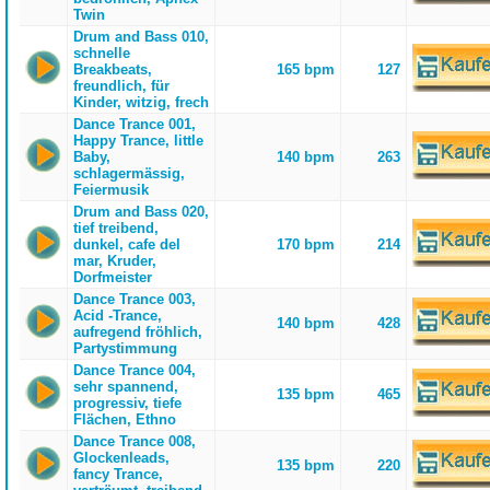
Twin
Drum and Bass 010,
schnelle
Breakbeats,
165 bpm
127
freundlich, für
Kinder, witzig, frech
Dance Trance 001,
Happy Trance, little
Baby,
140 bpm
263
schlagermässig,
Feiermusik
Drum and Bass 020,
tief treibend,
dunkel, cafe del
170 bpm
214
mar, Kruder,
Dorfmeister
Dance Trance 003,
Acid -Trance,
140 bpm
428
aufregend fröhlich,
Partystimmung
Dance Trance 004,
sehr spannend,
135 bpm
465
progressiv, tiefe
Flächen, Ethno
Dance Trance 008,
Glockenleads,
135 bpm
220
fancy Trance,