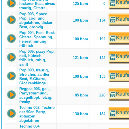
lockerer Beat, etwas
125 bpm
0
traurig, Gitarre
Pop 003, Space
Pop, cool und
100 bpm
134
abgefahren, dicker
Beat, groovig
Pop 004, Fest, Rock
Gitarre, Spannung,
100 bpm
192
Feierstimmung,
fröhlich
Pop 006, jazzy Pop,
nett, hübsch,
121 bpm
142
fröhlich, ruhig,
sanft
Pop 009, traurig,
Streicher, sanfter
100 bpm
153
Beat, E-Gitarre,
Glockenklänge
Reggae 006, geil,
Partystimmung,
85 bpm
226
ausgeflippt, fetzig,
freaky
Techno 002, Techno
der 90er, Party,
130 bpm
184
abtanzen,
abgefahren
Techno 004,