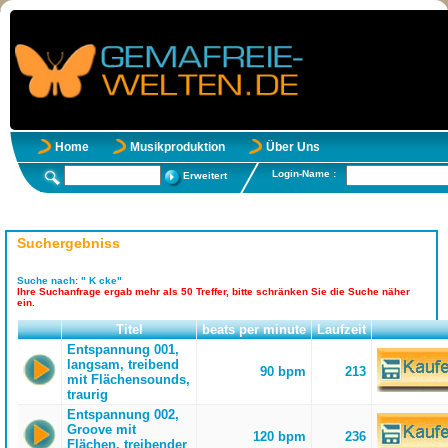
Home
Musikproduktion
Über Uns
Login-Name :
Erweitert
Suchergebniss
Suche nach:
" K cke"
Ihre Suchanfrage ergab mehr als 50 Treffer, bitte schränken Sie die Suche näher
ein.
Titel
beats per minute
Laufzeit
Entspannung 001,
langsam, treibend
90 bpm
213
mit Flächensounds,
traurig
Entspannung 002,
Groove mit
120 bpm
236
Flächen, treibender