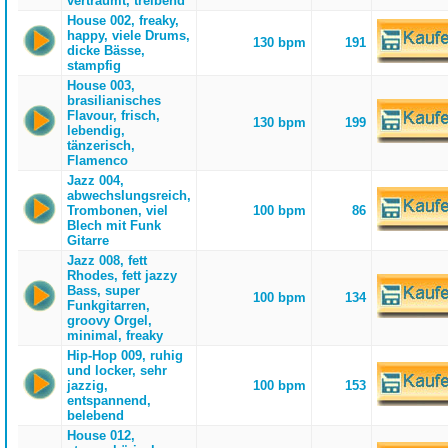
verträumt, treibend
House 002, freaky,
happy, viele Drums,
130 bpm
191
dicke Bässe,
stampfig
House 003,
brasilianisches
Flavour, frisch,
130 bpm
199
lebendig,
tänzerisch,
Flamenco
Jazz 004,
abwechslungsreich,
Trombonen, viel
100 bpm
86
Blech mit Funk
Gitarre
Jazz 008, fett
Rhodes, fett jazzy
Bass, super
100 bpm
134
Funkgitarren,
groovy Orgel,
minimal, freaky
Hip-Hop 009, ruhig
und locker, sehr
jazzig,
100 bpm
153
entspannend,
belebend
House 012,