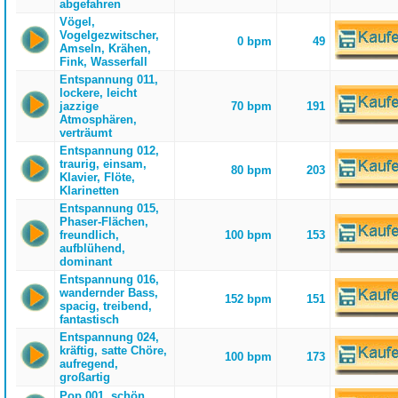
abgefahren
Vögel,
Vogelgezwitscher,
0 bpm
49
Amseln, Krähen,
Fink, Wasserfall
Entspannung 011,
lockere, leicht
jazzige
70 bpm
191
Atmosphären,
verträumt
Entspannung 012,
traurig, einsam,
80 bpm
203
Klavier, Flöte,
Klarinetten
Entspannung 015,
Phaser-Flächen,
freundlich,
100 bpm
153
aufblühend,
dominant
Entspannung 016,
wandernder Bass,
152 bpm
151
spacig, treibend,
fantastisch
Entspannung 024,
kräftig, satte Chöre,
100 bpm
173
aufregend,
großartig
Pop 001, schön,