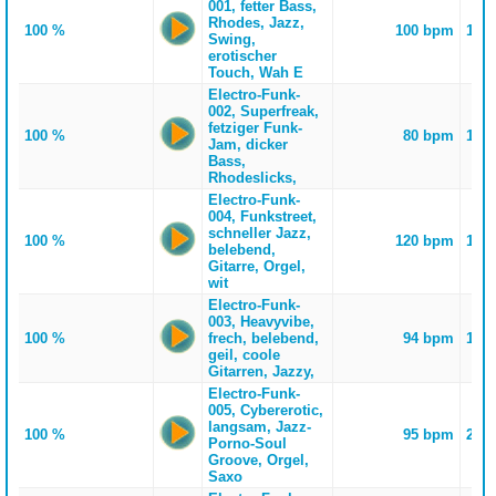
001, fetter Bass,
Rhodes, Jazz,
100 %
100 bpm
105
Swing,
erotischer
Touch, Wah E
Electro-Funk-
002, Superfreak,
fetziger Funk-
100 %
80 bpm
101
Jam, dicker
Bass,
Rhodeslicks,
Electro-Funk-
004, Funkstreet,
schneller Jazz,
100 %
120 bpm
136
belebend,
Gitarre, Orgel,
wit
Electro-Funk-
003, Heavyvibe,
100 %
frech, belebend,
94 bpm
191
geil, coole
Gitarren, Jazzy,
Electro-Funk-
005, Cybererotic,
langsam, Jazz-
100 %
95 bpm
222
Porno-Soul
Groove, Orgel,
Saxo