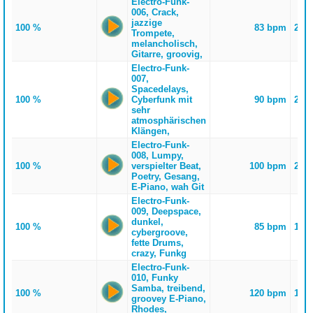
Electro-Funk-
006, Crack,
jazzige
100 %
83 bpm
208
Trompete,
melancholisch,
Gitarre, groovig,
Electro-Funk-
007,
Spacedelays,
100 %
Cyberfunk mit
90 bpm
213
sehr
atmosphärischen
Klängen,
Electro-Funk-
008, Lumpy,
100 %
verspielter Beat,
100 bpm
220
Poetry, Gesang,
E-Piano, wah Git
Electro-Funk-
009, Deepspace,
dunkel,
100 %
85 bpm
148
cybergroove,
fette Drums,
crazy, Funkg
Electro-Funk-
010, Funky
Samba, treibend,
100 %
120 bpm
123
groovey E-Piano,
Rhodes,