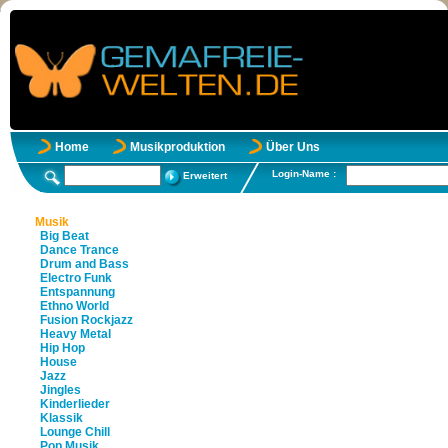
Home
Musikproduktion
Über Uns
Login-Name :
Erweitert
Musik
Big Beat
Dance Trance
Drum and Bass
Electro Funk
Entspannung
Ethno World
Fusion Rockjazz
Heavy Metal
Hip Hop
House
Jazz
Jingles
Kinderlieder
Klassik
Lounge Chill
Pop Musik