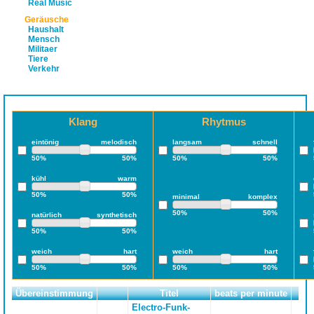
Real Music
Geräusche
Haushalt
Mensch
Militaer
Tiere
Verkehr
Klang
Rhytmus
eintönig
melodisch
langsam
schnell
50%
50%
50%
50%
kühl
warm
50%
50%
minimal
komplex
50%
50%
natürlich
synthetisch
50%
50%
weich
hart
weich
hart
50%
50%
50%
50%
Übereinstimmung
Titel
beats per minute
L
Electro-Funk-