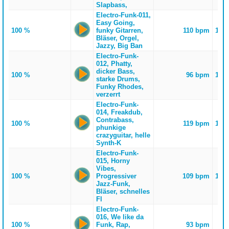
Slapbass,
Electro-Funk-011,
Easy Going,
100 %
funky Gitarren,
110 bpm
139
Bläser, Orgel,
Jazzy, Big Ban
Electro-Funk-
012, Phatty,
dicker Bass,
100 %
96 bpm
145
starke Drums,
Funky Rhodes,
verzerrt
Electro-Funk-
014, Freakdub,
Contrabass,
100 %
119 bpm
165
phunkige
crazyguitar, helle
Synth-K
Electro-Funk-
015, Horny
Vibes,
100 %
Progressiver
109 bpm
105
Jazz-Funk,
Bläser, schnelles
Fl
Electro-Funk-
016, We like da
100 %
Funk, Rap,
93 bpm
0