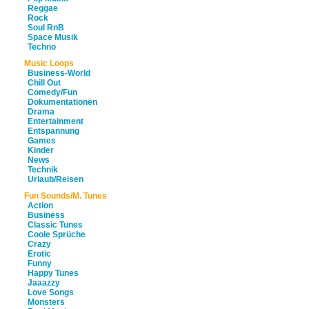
Reggae
Rock
Soul RnB
Space Musik
Techno
Music Loops
Business-World
Chill Out
Comedy/Fun
Dokumentationen
Drama
Entertainment
Entspannung
Games
Kinder
News
Technik
Urlaub/Reisen
Fun Sounds/M. Tunes
Action
Business
Classic Tunes
Coole Sprüche
Crazy
Erotic
Funny
Happy Tunes
Jaaazzy
Love Songs
Monsters