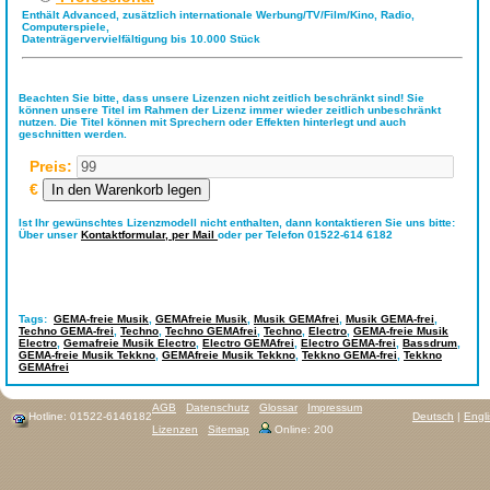
Enthält Advanced, zusätzlich internationale Werbung/TV/Film/Kino, Radio,
Computerspiele,
Datenträgervervielfältigung bis 10.000 Stück
Beachten Sie bitte, dass unsere Lizenzen nicht zeitlich beschränkt sind! Sie
können unsere Titel im Rahmen der Lizenz immer wieder zeitlich unbeschränkt
nutzen. Die Titel können mit Sprechern oder Effekten hinterlegt und auch
geschnitten werden.
Preis:
€
Ist Ihr gewünschtes Lizenzmodell nicht enthalten, dann kontaktieren Sie uns bitte:
Über unser
Kontaktformular,
per Mail
oder per Telefon 01522-614 6182
Tags:
GEMA-freie Musik
,
GEMAfreie Musik
,
Musik GEMAfrei
,
Musik GEMA-frei
,
Techno GEMA-frei
,
Techno
,
Techno GEMAfrei
,
Techno
,
Electro
,
GEMA-freie Musik
Electro
,
Gemafreie Musik Electro
,
Electro GEMAfrei
,
Electro GEMA-frei
,
Bassdrum
,
GEMA-freie Musik Tekkno
,
GEMAfreie Musik Tekkno
,
Tekkno GEMA-frei
,
Tekkno
GEMAfrei
AGB
Datenschutz
Glossar
Impressum
Hotline: 01522-6146182
Deutsch
|
Engl
Lizenzen
Sitemap
Online: 200