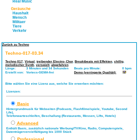
Real Music
Geräusche
Haushalt
Mensch
Militaer
Tiere
Verkehr
Zurück zu Techno
Techno-017-03.34
Techno 017
,
Virtual
,
treibender Electro- Chor
,
Breaktbeats mit Effekten
,
chillig
,
melodischer Synth
,
verspielt
,
abgefahren
Länge:
3 Minuten und 34 Sekunden
Beats pro Minute:
0 bpm
Erstellt von:
Vortecs-GEMA-frei
Demo (verringerte Qualität):
Bitte wählen Sie eine Lizenz aus, welche Sie erwerben möchten:
Lizenzen:
Basic
Hintergrundmusik für Webseiten (Podcasts, Flashfilme/spiele, Youtube, Second
Life),
Telefonwarteschleifen, Beschallung (Restaurants, Messen, Lifts, Hotels)
Advanced
Enthält Basic, zusätzlich nationale Werbung/TV/Kino, Radio, Computerspiele,
Datenträgervervielfältigung bis 1000 Stück
Professional