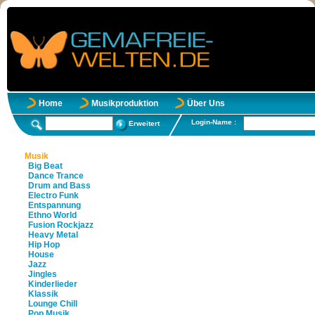
Home
Musikproduktion
Über Uns
Login-Name :
Erweitert
Musik
Big Beat
Dance Trance
Drum and Bass
Electro Funk
Entspannung
Ethno World
Fusion Rockjazz
Heavy Metal
Hip Hop
House
Jazz
Jingles
Kinderlieder
Klassik
Lounge Chill
Pop Musik