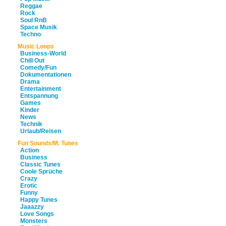
Reggae
Rock
Soul RnB
Space Musik
Techno
Music Loops
Business-World
Chill Out
Comedy/Fun
Dokumentationen
Drama
Entertainment
Entspannung
Games
Kinder
News
Technik
Urlaub/Reisen
Fun Sounds/M. Tunes
Action
Business
Classic Tunes
Coole Sprüche
Crazy
Erotic
Funny
Happy Tunes
Jaaazzy
Love Songs
Monsters