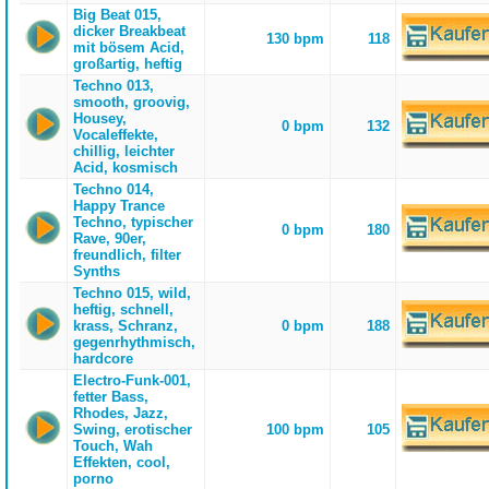
Big Beat 015,
dicker Breakbeat
130 bpm
118
mit bösem Acid,
großartig, heftig
Techno 013,
smooth, groovig,
Housey,
0 bpm
132
Vocaleffekte,
chillig, leichter
Acid, kosmisch
Techno 014,
Happy Trance
Techno, typischer
0 bpm
180
Rave, 90er,
freundlich, filter
Synths
Techno 015, wild,
heftig, schnell,
krass, Schranz,
0 bpm
188
gegenrhythmisch,
hardcore
Electro-Funk-001,
fetter Bass,
Rhodes, Jazz,
Swing, erotischer
100 bpm
105
Touch, Wah
Effekten, cool,
porno