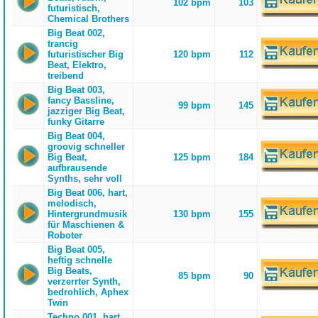
102 bpm
103
futuristisch,
Chemical Brothers
Big Beat 002,
trancig
futuristischer Big
120 bpm
112
Beat, Elektro,
treibend
Big Beat 003,
fancy Bassline,
99 bpm
145
jazziger Big Beat,
funky Gitarre
Big Beat 004,
groovig schneller
Big Beat,
125 bpm
184
aufbrausende
Synths, sehr voll
Big Beat 006, hart,
melodisch,
Hintergrundmusik
130 bpm
155
für Maschienen &
Roboter
Big Beat 005,
heftig schnelle
Big Beats,
85 bpm
90
verzerrter Synth,
bedrohlich, Aphex
Twin
Techno 001, hart,