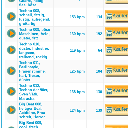
Gitarre, heftig,
fies, böse
Techno 008,
schnell, fetzig,
153 bpm
134
lustig, aufregend,
großartig
Techno 009, böse
Maschinen, Acid,
130 bpm
192
düster, fett
Techno 010,
düster, Industrie,
119 bpm
64
langsam,
treibend, rockig
Techno 011,
Berlinstyle,
Frauenstimme,
125 bpm
184
hart, Tresor,
düster
Techno 012,
Techno der 90er,
138 bpm
130
Sven Väth,
Marusha
Big Beat 008,
heftiger Beat,
124 bpm
139
Acidtöne, Frau
schreit, Horror
Big Beat 009,
cool, frech,