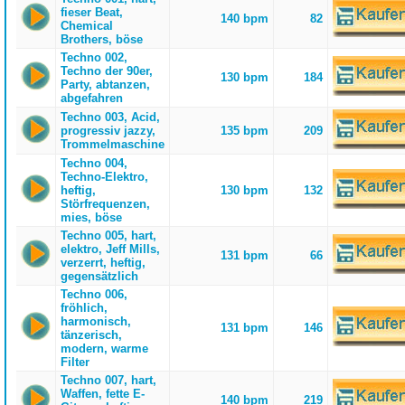
fieser Beat,
140 bpm
82
Chemical
Brothers, böse
Techno 002,
Techno der 90er,
130 bpm
184
Party, abtanzen,
abgefahren
Techno 003, Acid,
progressiv jazzy,
135 bpm
209
Trommelmaschine
Techno 004,
Techno-Elektro,
heftig,
130 bpm
132
Störfrequenzen,
mies, böse
Techno 005, hart,
elektro, Jeff Mills,
131 bpm
66
verzerrt, heftig,
gegensätzlich
Techno 006,
fröhlich,
harmonisch,
131 bpm
146
tänzerisch,
modern, warme
Filter
Techno 007, hart,
Waffen, fette E-
140 bpm
219