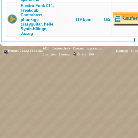
Electro-Funk-014,
Freakdub,
Contrabass,
phunkige
119 bpm
165
crazyguitar, helle
Synth-Klänge,
Jazzig
AGB
Datenschutz
Glossar
Impressum
Hotline: 01522-6146182
Deutsch
|
Engl
Lizenzen
Sitemap
Online: 186