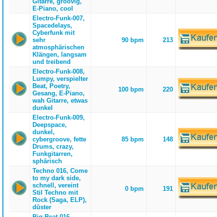
Gitarre, groovig,
E-Piano, cool
Electro-Funk-007,
Spacedelays,
Cyberfunk mit
sehr
90 bpm
213
atmosphärischen
Klängen, langsam
und treibend
Electro-Funk-008,
Lumpy, verspielter
Beat, Poetry,
100 bpm
220
Gesang, E-Piano,
wah Gitarre, etwas
dunkel
Electro-Funk-009,
Deepspace,
dunkel,
cybergroove, fette
85 bpm
148
Drums, crazy,
Funkgitarren,
sphärisch
Techno 016, Come
to my dark side,
schnell, vereint
0 bpm
191
Stil Techno mit
Rock (Saga, ELP),
düster
Big Beat 016,