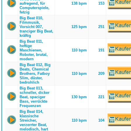
aufregend, für
138 bpm
153
Computerspiele,
fetzig
Big Beat 010,
Filmmusik,
Vorsicht 007,
125 bpm
251
tranciger Big Beat,
kräftig
Big Beat 011,
heftige
Maschienen,
110 bpm
191
Roboter, brutal,
modern
Big Beat 012, Big
Beats, Chemical
Brothers, Fatboy
110 bpm
209
Slim, düster,
bedrohlich
Big Beat 013,
schneller, dicker
Beat, spaciger
130 bpm
221
Bass, verrückte
Frequenzen
Big Beat 014,
klassische
Streicher,
110 bpm
104
verzerrter Beat,
melodisch, hart