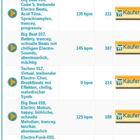
Cube 5, treibende
Electro Beats,
Acid Töne,
135 bpm
211
Sprachsamples,
trancey,
progressiv
Big Beat 017,
Battery, trancey,
schnelle Beats mit
chilligen Electro-
145 bpm
187
Sounds,
abenteuerlich,
mächtig
Techno 017,
Virtual, treibender
Electro- Chor,
Breaktbeats mit
0 bpm
214
Effekten, chillig,
melodischer
Synth
Big Beat 018,
Electric Motion,
happy, fröhliche,
schnelle
125 bpm
188
Melodien, trancey,
tanzbar,
abenteuerlich
Electro-Funk-010,