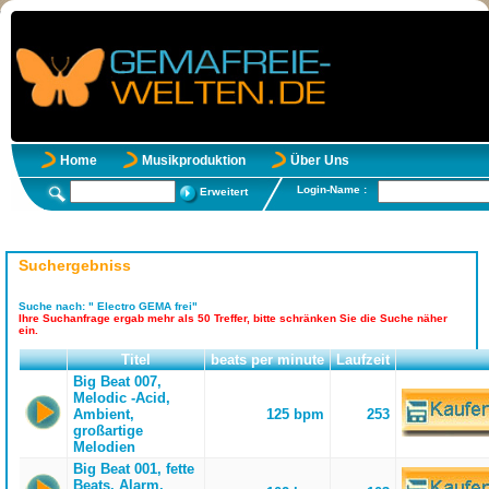
Home
Musikproduktion
Über Uns
Login-Name :
Erweitert
Suchergebniss
Suche nach:
" Electro GEMA frei"
Ihre Suchanfrage ergab mehr als 50 Treffer, bitte schränken Sie die Suche näher
ein.
Titel
beats per minute
Laufzeit
Big Beat 007,
Melodic -Acid,
Ambient,
125 bpm
253
großartige
Melodien
Big Beat 001, fette
Beats, Alarm,