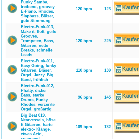
Funky Samba,
treibend, groovey
120 bpm
123
E-Piano, Rhodes,
Slapbass, Bläser,
gute Stimmung
Electro-Funk-013,
Make it, flott, geile
Grooves,
Trompeten, Bass,
120 bpm
225
Gitarren, nette
Breaks, schnelle
Leads
Electro-Funk-011,
Easy Going, funky
Gitarren, Bläser,
110 bpm
139
Orgel, Jazzy, Big
Band, fröhlich
Electro-Funk-012,
Phatty, dicker
Bass, starke
96 bpm
145
Drums, Funky
Rhodes, verzerrte
Orgel, großartig
Big Beat 019,
Nearvessels, böse
E-Gitarren, harte
109 bpm
132
elektro- Klänge,
etwas Acid,
spannend