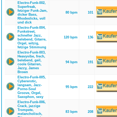
Electro-Funk-002,
Superfreak,
fetziger Funk-Jam,
80 bpm
101
dicker Bass,
Rhodeslicks, voll
und dick
Electro-Funk-004,
Funkstreet,
schneller Jazz,
120 bpm
136
belebend, Gitarre,
Orgel, witzig,
fetzige Stimmung
Electro-Funk-003,
Heavyvibe, frech,
belebend, geil,
94 bpm
191
coole Gitarren,
Jazzy, James
Brown
Electro-Funk-005,
Cybererotic,
langsam, Jazz-
95 bpm
222
Porno-Soul
Groove, Orgel,
Saxophon, sexy
Electro-Funk-006,
Crack, jazzige
Trompete,
83 bpm
208
melancholisch,