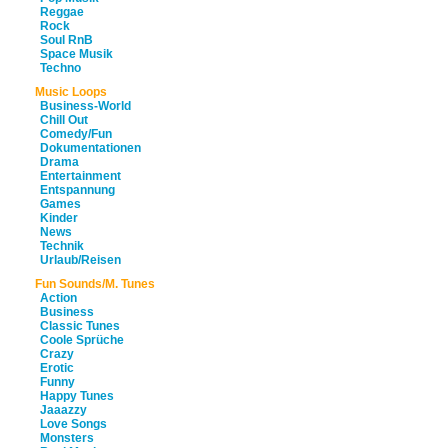
Reggae
Rock
Soul RnB
Space Musik
Techno
Music Loops
Business-World
Chill Out
Comedy/Fun
Dokumentationen
Drama
Entertainment
Entspannung
Games
Kinder
News
Technik
Urlaub/Reisen
Fun Sounds/M. Tunes
Action
Business
Classic Tunes
Coole Sprüche
Crazy
Erotic
Funny
Happy Tunes
Jaaazzy
Love Songs
Monsters