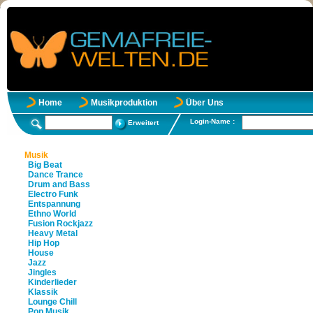
Home
Musikproduktion
Über Uns
Login-Name :
Erweitert
Musik
Big Beat
Dance Trance
Drum and Bass
Electro Funk
Entspannung
Ethno World
Fusion Rockjazz
Heavy Metal
Hip Hop
House
Jazz
Jingles
Kinderlieder
Klassik
Lounge Chill
Pop Musik