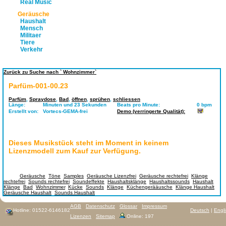
Real Music
Geräusche
Haushalt
Mensch
Militaer
Tiere
Verkehr
Zurück zu Suche nach ` Wohnzimmer`
Parfüm-001-00.23
Parfüm
,
Spraydose
,
Bad
,
öffnen
,
sprühen
,
schliessen
Länge:
Minuten und 23 Sekunden
Beats pro Minute:
0 bpm
Erstellt von:
Vortecs-GEMA-frei
Demo (verringerte Qualität):
Dieses Musikstück steht im Moment in keinem
Lizenzmodell zum Kauf zur Verfügung.
Tags:
Geräusche
,
Töne
,
Samples
,
Geräusche Lizenzfrei
,
Geräusche rechtefrei
,
Klänge
rechtefrei
,
Sounds rechtefrei
,
Soundeffekte
,
Haushaltsklänge
,
Haushaltssounds
,
Haushalt
Klänge
,
Bad
,
Wohnzimmer
,
Kücke
,
Sounds
,
Klänge
,
Küchengerääusche
,
Klänge Haushalt
,
Geräusche Haushalt
,
Sounds Haushalt
AGB
Datenschutz
Glossar
Impressum
Hotline: 01522-6146182
Deutsch
|
Engl
Lizenzen
Sitemap
Online: 197