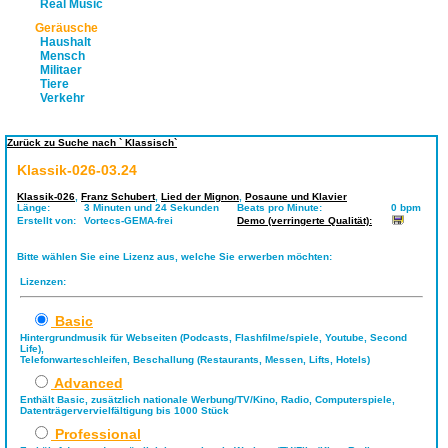
Real Music
Geräusche
Haushalt
Mensch
Militaer
Tiere
Verkehr
Zurück zu Suche nach ` Klassisch`
Klassik-026-03.24
Klassik-026
,
Franz Schubert
,
Lied der Mignon
,
Posaune und Klavier
Länge:
3 Minuten und 24 Sekunden
Beats pro Minute:
0 bpm
Erstellt von:
Vortecs-GEMA-frei
Demo (verringerte Qualität):
Bitte wählen Sie eine Lizenz aus, welche Sie erwerben möchten:
Lizenzen:
Basic
Hintergrundmusik für Webseiten (Podcasts, Flashfilme/spiele, Youtube, Second
Life),
Telefonwarteschleifen, Beschallung (Restaurants, Messen, Lifts, Hotels)
Advanced
Enthält Basic, zusätzlich nationale Werbung/TV/Kino, Radio, Computerspiele,
Datenträgervervielfältigung bis 1000 Stück
Professional