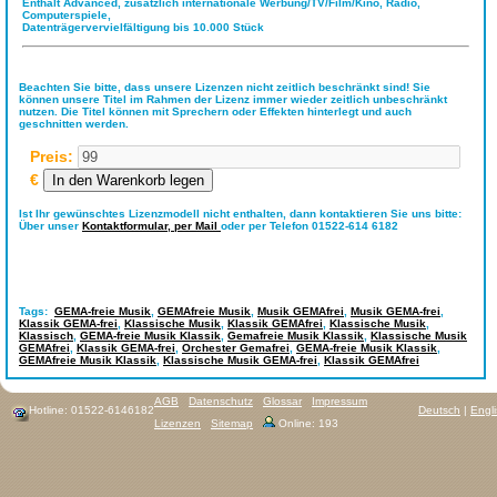
Enthält Advanced, zusätzlich internationale Werbung/TV/Film/Kino, Radio,
Computerspiele,
Datenträgervervielfältigung bis 10.000 Stück
Beachten Sie bitte, dass unsere Lizenzen nicht zeitlich beschränkt sind! Sie
können unsere Titel im Rahmen der Lizenz immer wieder zeitlich unbeschränkt
nutzen. Die Titel können mit Sprechern oder Effekten hinterlegt und auch
geschnitten werden.
Preis:
€
Ist Ihr gewünschtes Lizenzmodell nicht enthalten, dann kontaktieren Sie uns bitte:
Über unser
Kontaktformular,
per Mail
oder per Telefon 01522-614 6182
Tags:
GEMA-freie Musik
,
GEMAfreie Musik
,
Musik GEMAfrei
,
Musik GEMA-frei
,
Klassik GEMA-frei
,
Klassische Musik
,
Klassik GEMAfrei
,
Klassische Musik
,
Klassisch
,
GEMA-freie Musik Klassik
,
Gemafreie Musik Klassik
,
Klassische Musik
GEMAfrei
,
Klassik GEMA-frei
,
Orchester Gemafrei
,
GEMA-freie Musik Klassik
,
GEMAfreie Musik Klassik
,
Klassische Musik GEMA-frei
,
Klassik GEMAfrei
AGB
Datenschutz
Glossar
Impressum
Hotline: 01522-6146182
Deutsch
|
Engl
Lizenzen
Sitemap
Online: 193