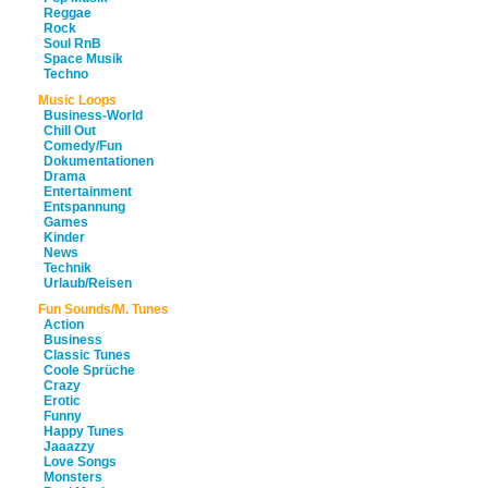
Reggae
Rock
Soul RnB
Space Musik
Techno
Music Loops
Business-World
Chill Out
Comedy/Fun
Dokumentationen
Drama
Entertainment
Entspannung
Games
Kinder
News
Technik
Urlaub/Reisen
Fun Sounds/M. Tunes
Action
Business
Classic Tunes
Coole Sprüche
Crazy
Erotic
Funny
Happy Tunes
Jaaazzy
Love Songs
Monsters