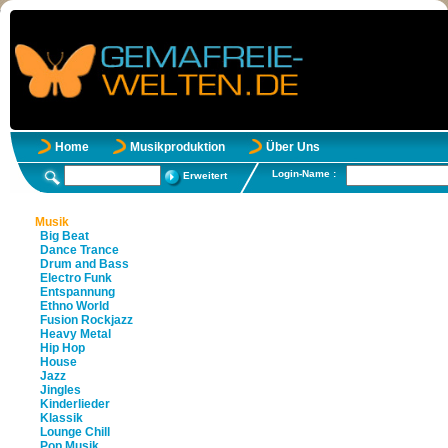
Home
Musikproduktion
Über Uns
Login-Name :
Erweitert
Musik
Big Beat
Dance Trance
Drum and Bass
Electro Funk
Entspannung
Ethno World
Fusion Rockjazz
Heavy Metal
Hip Hop
House
Jazz
Jingles
Kinderlieder
Klassik
Lounge Chill
Pop Musik