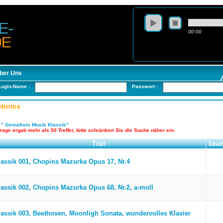
00:00
ber Uns
Login-Name :
Passwort :
ebniss
:
" Gemafreie Musik Klassik"
rage ergab mehr als 50 Treffer, bitte schränken Sie die Suche näher ein.
Titel
beat
lassik 001, Chopins Mazurka Opus 17, Nr.4
lassik 002, Chopins Mazurka Opus 68, Nr.2, a-moll
lassik 003, Beethoven, Moonligh Sonata, wundervolles Klavier