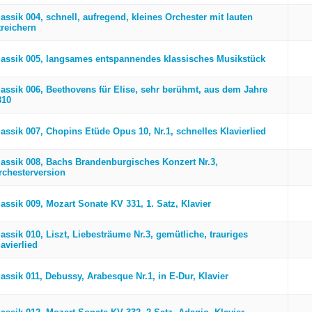
assik 004, schnell, aufregend, kleines Orchester mit lauten
treichern
lassik 005, langsames entspannendes klassisches Musikstück
lassik 006, Beethovens für Elise, sehr berühmt, aus dem Jahre
810
lassik 007, Chopins Etüde Opus 10, Nr.1, schnelles Klavierlied
lassik 008, Bachs Brandenburgisches Konzert Nr.3,
rchesterversion
lassik 009, Mozart Sonate KV 331, 1. Satz, Klavier
assik 010, Liszt, Liebesträume Nr.3, gemütliche, trauriges
avierlied
lassik 011, Debussy, Arabesque Nr.1, in E-Dur, Klavier