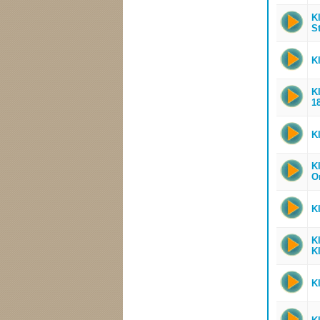
Kl
S
K
K
1
K
K
O
K
Kl
Kl
K