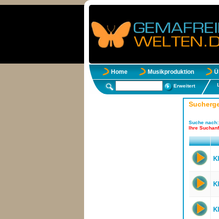
Home
Musikproduktion
Ü
Erweitert
Sucherg
Suche nach
Ihre Suchanf
K
K
K