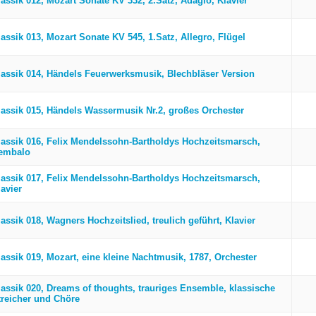
lassik 012, Mozart Sonate KV 332, 2.Satz, Adagio, Klavier
lassik 013, Mozart Sonate KV 545, 1.Satz, Allegro, Flügel
lassik 014, Händels Feuerwerksmusik, Blechbläser Version
lassik 015, Händels Wassermusik Nr.2, großes Orchester
lassik 016, Felix Mendelssohn-Bartholdys Hochzeitsmarsch,
embalo
lassik 017, Felix Mendelssohn-Bartholdys Hochzeitsmarsch,
avier
assik 018, Wagners Hochzeitslied, treulich geführt, Klavier
lassik 019, Mozart, eine kleine Nachtmusik, 1787, Orchester
lassik 020, Dreams of thoughts, trauriges Ensemble, klassische
treicher und Chöre