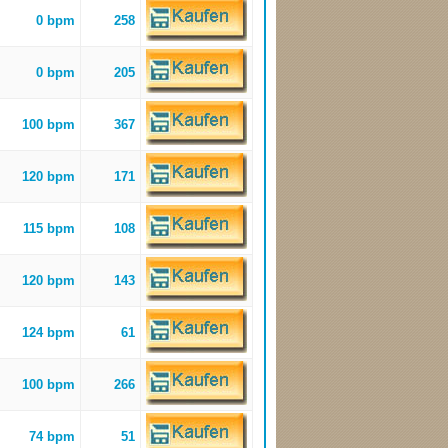
0 bpm
258
0 bpm
205
100 bpm
367
120 bpm
171
115 bpm
108
120 bpm
143
124 bpm
61
100 bpm
266
74 bpm
51