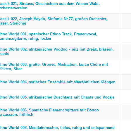
lassik 021, Strauss, Geschichten aus dem Wiener Wald,
rchesterversion
lassik 022, Joseph Haydn, Sinfonie Nr.77, großes Orchester,
äser, Streicher
thno World 001, spanischer Ethno Track, Frauenvocal,
lamencogitarre, ruhig, locker
thno World 002, afrikanischer Voodoo -Tanz mit Break, bläsern,
hants
thno World 003, großer Groove, Meditation, kurze Chöre mit
fekten, Sitar
thno World 004, syrisches Ensemble mit sitarähnlichen Klängen
thno World 005, afrikanischer Buschtanz mit Chants und Vocals
thno World 006, Spanische Flamencogitarre mit Bongo
ercussion, fröhlich
thno World 008, Meditationschor, tiefes, ruhig und entspannend