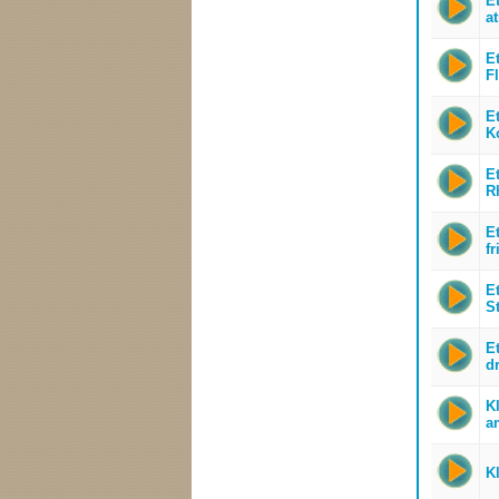
E
a
E
F
E
K
E
R
E
fr
E
S
E
d
Kl
a
K