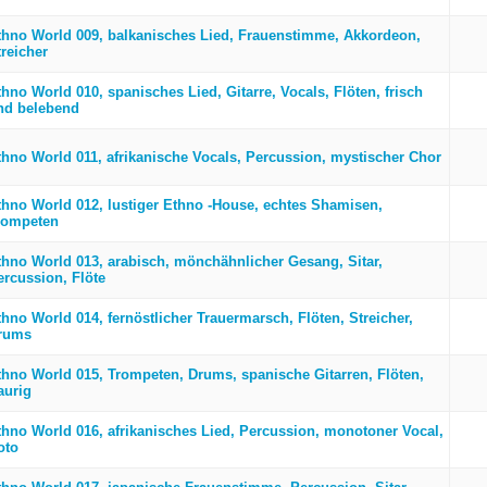
thno World 009, balkanisches Lied, Frauenstimme, Akkordeon,
treicher
hno World 010, spanisches Lied, Gitarre, Vocals, Flöten, frisch
nd belebend
thno World 011, afrikanische Vocals, Percussion, mystischer Chor
thno World 012, lustiger Ethno -House, echtes Shamisen,
rompeten
thno World 013, arabisch, mönchähnlicher Gesang, Sitar,
ercussion, Flöte
thno World 014, fernöstlicher Trauermarsch, Flöten, Streicher,
rums
thno World 015, Trompeten, Drums, spanische Gitarren, Flöten,
aurig
thno World 016, afrikanisches Lied, Percussion, monotoner Vocal,
oto