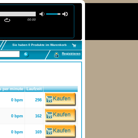
00:00
Sie haben 0 Produkte im Warenkorb
Registrieren
s per minute
Laufzeit
0 bpm
298
0 bpm
162
0 bpm
169