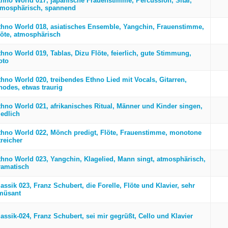
thno World 017, japanische Frauenstimme, Percussion, Sitar,
tmosphärisch, spannend
thno World 018, asiatisches Ensemble, Yangchin, Frauenstimme,
löte, atmosphärisch
thno World 019, Tablas, Dizu Flöte, feierlich, gute Stimmung,
oto
thno World 020, treibendes Ethno Lied mit Vocals, Gitarren,
hodes, etwas traurig
thno World 021, afrikanisches Ritual, Männer und Kinder singen,
iedlich
thno World 022, Mönch predigt, Flöte, Frauenstimme, monotone
treicher
thno World 023, Yangchin, Klagelied, Mann singt, atmosphärisch,
ramatisch
assik 023, Franz Schubert, die Forelle, Flöte und Klavier, sehr
müsant
lassik-024, Franz Schubert, sei mir gegrüßt, Cello und Klavier