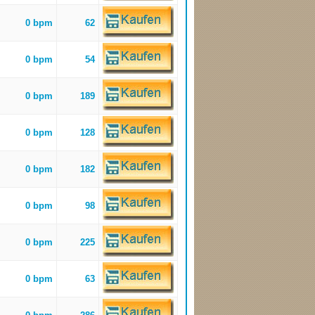
0 bpm
62
0 bpm
54
0 bpm
189
0 bpm
128
0 bpm
182
0 bpm
98
0 bpm
225
0 bpm
63