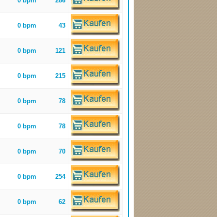
0 bpm
286
0 bpm
43
0 bpm
121
0 bpm
215
0 bpm
78
0 bpm
78
0 bpm
70
0 bpm
254
0 bpm
62