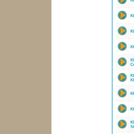
K
K
K
K
K
C
K
Kl
Kl
K
K
S