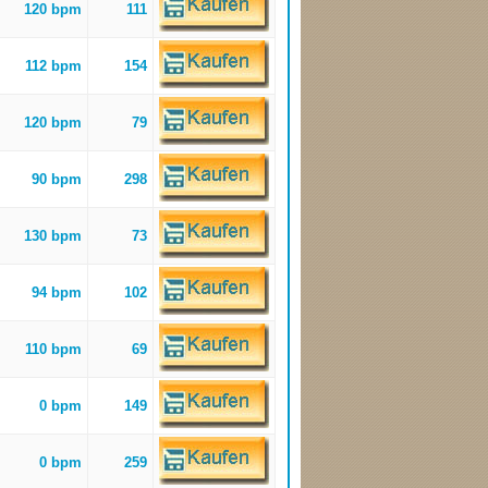
120 bpm
111
112 bpm
154
120 bpm
79
90 bpm
298
130 bpm
73
94 bpm
102
110 bpm
69
0 bpm
149
0 bpm
259