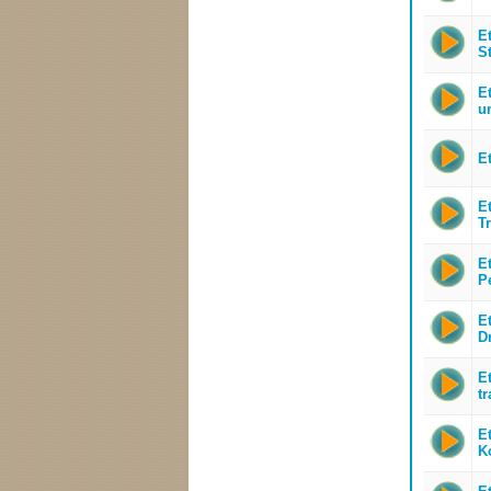
E
S
Et
u
E
E
T
E
P
E
D
E
tr
E
K