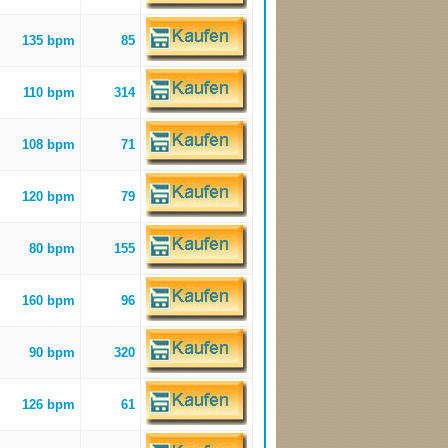
135 bpm
85
110 bpm
314
108 bpm
71
120 bpm
79
80 bpm
155
160 bpm
96
90 bpm
320
126 bpm
61