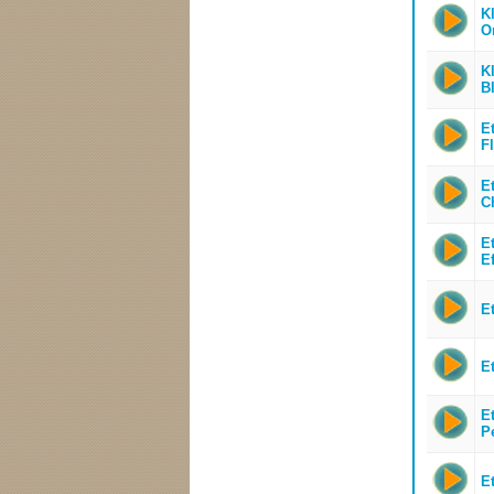
K
O
K
Bl
E
F
E
C
E
Ef
E
E
E
P
E