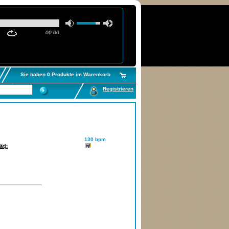
00:00
Sie haben 0 Produkte im Warenkorb
Registrieren
130 bpm
ät):