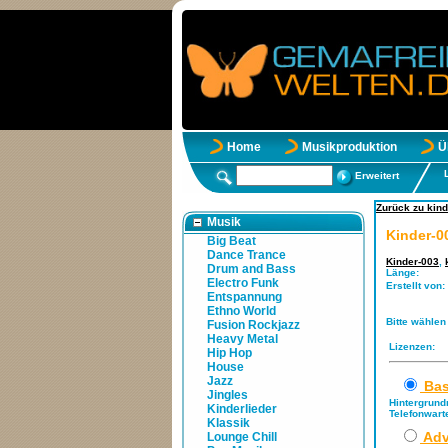
Home
Musikproduktion
Ü
Erweitert
Zurück zu kind
Musik
Kinder-0
Big Beat
Dance Trance
Kinder-003
,
Drum and Bass
Länge:
Electro Funk
Erstellt von:
Entspannung
Ethno World
Bitte wählen
Fusion Rockjazz
Heavy Metal
Lizenzen:
Hip Hop
House
Jazz
Bas
Jingles
Hintergrund
Kinderlieder
Telefonwart
Klassik
Adv
Lounge Chill