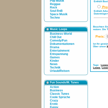
Pop Musik
Enthält Bas
Reggae
Pro
Rock
Soul RnB
Enthält Adv
Datenträger
Space Musik
Techno
Beachten Sie
Music Loops
nutzen. Die 
Business-World
Preis:
Chill Out
Comedy/Fun
Dokumentationen
Ist Ihr gewü
Über unser
Drama
Entertainment
Entspannung
Games
Kinder
News
Tags:
Loops
Technik
Loops
,
Loop
Urlaub/Reisen
Fun Sounds/M. Tunes
Action
Business
Classic Tunes
Coole Sprüche
Crazy
Erotic
Funny