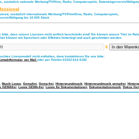
ic, zusätzlich nationale Werbung/TV/Kino, Radio, Computerspiele, Datenträgervervielfältigu
fessional
anced, zusätzlich internationale Werbung/TV/Film/Kino, Radio, Computerspiele,
vervielfältigung bis 10.000 Stück
 bitte, dass unsere Lizenzen nicht zeitlich beschränkt sind! Sie können unsere Titel im Ra
Titel können mit Sprechern oder Effekten hinterlegt und auch geschnitten werden.
€
nschtes Lizenzmodell nicht enthalten, dann kontaktieren Sie uns bitte:
Kontaktformular,
per Mail
oder per Telefon 01522-614 6182
,
Musik Loops
,
Gemafrei
,
Gema-frei
,
Hintergrundmusik
,
Hintergrundmusik gemafrei
,
Hinter
s GEMAfrei
,
Loops GEMA-frei
,
Loops für Dokumentationen
,
Dokumentatiosmusik
,
Dokus Gem