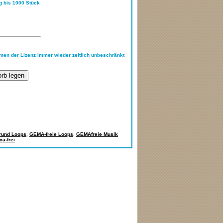
ng bis 1000 Stück
hmen der Lizenz immer wieder zeitlich unbeschränkt
grund Loops
,
GEMA-freie Loops
,
GEMAfreie Musik
a-frei