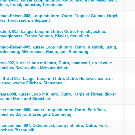
echnik-002, kurzer Loop mit Intro, Outro, Macht der Maschinen,
ster, brutal, Industrie, Terminator
laub-Reisen-008, Loop mit Intro, Outro, Tropical Guitars, Orgel,
ass, Percussion, entspannt
echnik-003, Langer Loop mit Intro, Outro, Friendlytechno,
rpeggiobass, Trance Sounds, Klavier, freundlich
laub-Reisen-009, kurzer Loop mit Intro, Outro, Irishfolk, lustig,
ardensong, Akkordeoan, Banjo, gute Stimmung
ews-002, kurzer Loop mit Intro, Outro, spannend, druckvolle
treicher, Nachrichten, Dokumentation
hill-Out-003, Langer Loop mit Intro, Outro, Hollowscreams in
ilence, warme Flächen, Sinustöne
rama-004, kurzer Loop mit Intro, Outro, Harps of Threat, dicker
eat mit Harfe und Streichern
ntertainment-006, langer Loop mit Intro, Outro, Folk Tanz,
treicher, Banjo, Bläser, gute Stimmung
tertainment-007, Oktoberfest, Loop mit Intro, Outro, Folk,
anzbare Blasmusik