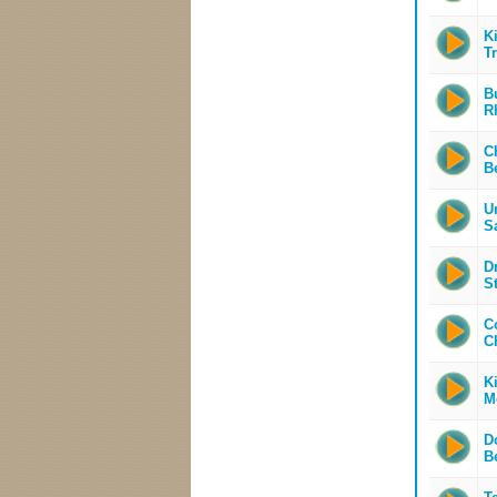
K
T
B
R
Ch
B
U
S
D
St
C
C
Ki
Me
D
B