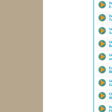
Dr
E-
D
T
U
S
U
B
Ur
as
E
B
U
Gi
Ch
W
D
Fl