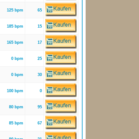
125 bpm
65
185 bpm
15
165 bpm
17
0 bpm
25
0 bpm
30
100 bpm
0
80 bpm
95
85 bpm
67