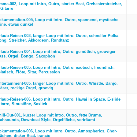
ama-002, Loop mit Intro, Outro, starker Beat, Orchesterstreicher,
Gitarre
okumentation-005, Loop mit Intro, Outro, spannend, mystische
öne, etwas dunkel
rlaub-Reisen-003, langer Loop mit Intro, Outro, schneller Polka
ong, Streicher, Akkordeon, Rundtanz
rlaub-Reisen-004, Loop mit Intro, Outro, gemütlich, grooviger
ass, Orgel, Bongo, Saxophon
laub-Reisen-005, Loop mit Intro, Outro, exotisch, freundlich,
iatisch, Flöte, Sitar, Percussion
ntertainment-005, langer Loop mit Intro, Outro, Whistle, Banjo,
läser, rockige Orgel, groovig
rlaub-Reisen-006, Loop mit Intro, Outro, Hawai in Space, E-slide
tarre, Sinustöne, Saxlick
ill-Out-001, kurzer Loop mit Intro, Outro, fette Drums,
ahsounds, Downbeat Style, Orgelfläche, verträumt
okumentation-006, Loop mit Intro, Outro, Atmospherics, Chor-
ächen, dicker Beat, trancig