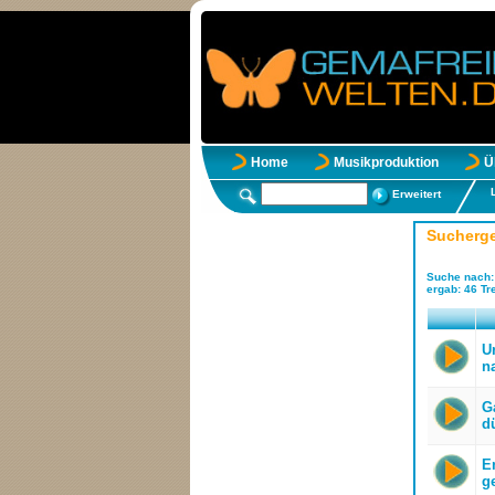
Home
Musikproduktion
Ü
Erweitert
Sucherg
Suche nach
ergab:
46
Tre
U
n
G
dü
E
ge