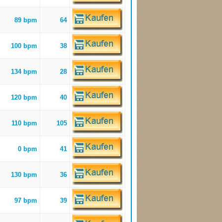
89 bpm
64
100 bpm
38
134 bpm
28
120 bpm
40
110 bpm
105
0 bpm
41
130 bpm
36
97 bpm
39