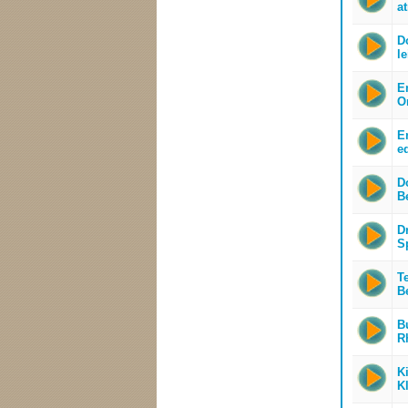
a
D
l
En
O
En
e
D
B
D
S
T
Be
B
R
Ki
Kl