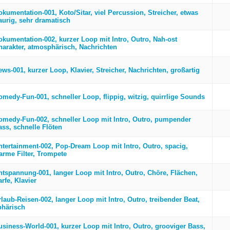
okumentation-001, Koto/Sitar, viel Percussion, Streicher, etwas
raurig, sehr dramatisch
okumentation-002, kurzer Loop mit Intro, Outro, Nah-ost
harakter, atmosphärisch, Nachrichten
ws-001, kurzer Loop, Klavier, Streicher, Nachrichten, großartig
omedy-Fun-001, schneller Loop, flippig, witzig, quirrlige Sounds
omedy-Fun-002, schneller Loop mit Intro, Outro, pumpender
ass, schnelle Flöten
ntertainment-002, Pop-Dream Loop mit Intro, Outro, spacig,
arme Filter, Trompete
ntspannung-001, langer Loop mit Intro, Outro, Chöre, Flächen,
rfe, Klavier
laub-Reisen-002, langer Loop mit Intro, Outro, treibender Beat,
phärisch
usiness-World-001, kurzer Loop mit Intro, Outro, grooviger Bass,