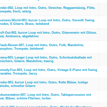
inder-002, Loop mit Intro, Outro, Streicher, Reggaemässig, Flöte,
rompete, frech, witzig
usiness-World-003, kurzer Loop mit Intro, Outro, Smooth Swing,
hodes, E-Gitarre, Brass, belebend
ill-Out-002, kurzer Loop mit Intro, Outro, Gitarrenwirr mit Glitzer,
eat, Ambience, abgefahren
rlaub-Reisen-007, Loop mit Intro, Outro, Folk, Mandoline,
axophon, Trompete, belebend
rama-003, Langer Loop mit Intro, Outro, Schicksalsballade mit
reichern, Gitarre, Mandoline, traurig
omedy-Fun-003, Loop mit Intro, Outro, Vintage E-Piano mit Swing
harakter, Trompete, Jazzy
nder-003, kurzer Loop mit Intro, Outro, flotte Bläser, lustige
lodie, schneller Gitarre
okumentation-007, Loop mit Intro, Outro, Tablapercussion mit
eat, Bläser, schöne Flächen, locker