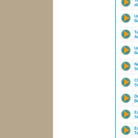
T
dü
Ur
B
T
A
Ur
B
N
S
C
S
D
B
E
S
En
T