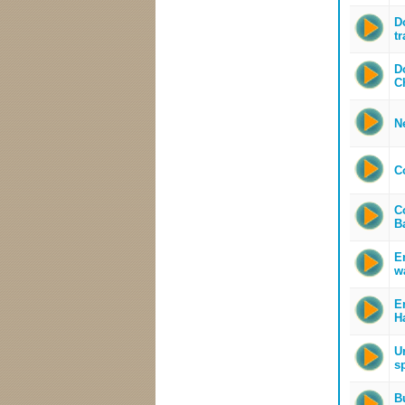
D
t
D
C
Ne
C
C
B
E
w
E
Ha
Ur
s
B