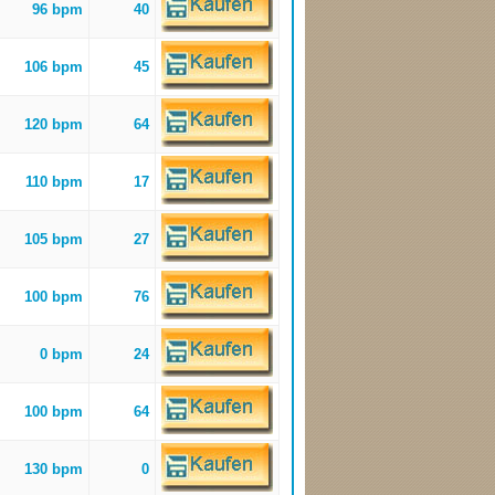
96 bpm
40
106 bpm
45
120 bpm
64
110 bpm
17
105 bpm
27
100 bpm
76
0 bpm
24
100 bpm
64
130 bpm
0