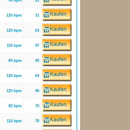
90 bpm
21
120 bpm
31
120 bpm
63
110 bpm
97
85 bpm
45
120 bpm
64
125 bpm
46
82 bpm
70
110 bpm
78