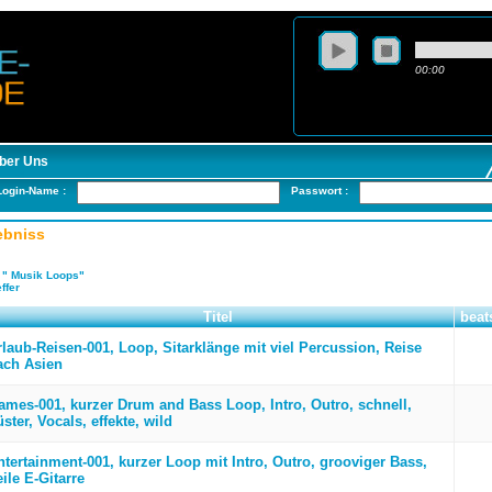
00:00
ber Uns
Login-Name :
Passwort :
ebniss
:
" Musik Loops"
ffer
Titel
beat
rlaub-Reisen-001, Loop, Sitarklänge mit viel Percussion, Reise
ach Asien
ames-001, kurzer Drum and Bass Loop, Intro, Outro, schnell,
ster, Vocals, effekte, wild
ntertainment-001, kurzer Loop mit Intro, Outro, grooviger Bass,
ile E-Gitarre