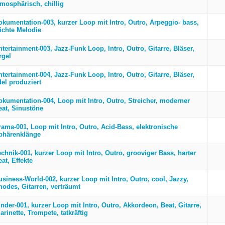
tmosphärisch, chillig
okumentation-003, kurzer Loop mit Intro, Outro, Arpeggio- bass,
eichte Melodie
tertainment-003, Jazz-Funk Loop, Intro, Outro, Gitarre, Bläser,
rgel
tertainment-004, Jazz-Funk Loop, Intro, Outro, Gitarre, Bläser,
del produziert
okumentation-004, Loop mit Intro, Outro, Streicher, moderner
eat, Sinustöne
rama-001, Loop mit Intro, Outro, Acid-Bass, elektronische
phärenklänge
echnik-001, kurzer Loop mit Intro, Outro, grooviger Bass, harter
at, Effekte
usiness-World-002, kurzer Loop mit Intro, Outro, cool, Jazzy,
hodes, Gitarren, verträumt
nder-001, kurzer Loop mit Intro, Outro, Akkordeon, Beat, Gitarre,
arinette, Trompete, tatkräftig