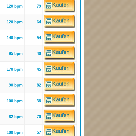
120 bpm
79
120 bpm
64
140 bpm
54
95 bpm
40
170 bpm
45
90 bpm
82
100 bpm
38
82 bpm
70
100 bpm
57