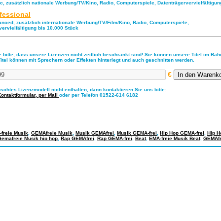
ic, zusätzlich nationale Werbung/TV/Kino, Radio, Computerspiele, Datenträgervervielfältigu
fessional
anced, zusätzlich internationale Werbung/TV/Film/Kino, Radio, Computerspiele,
vervielfältigung bis 10.000 Stück
 bitte, dass unsere Lizenzen nicht zeitlich beschränkt sind! Sie können unsere Titel im Ra
Titel können mit Sprechern oder Effekten hinterlegt und auch geschnitten werden.
€
nschtes Lizenzmodell nicht enthalten, dann kontaktieren Sie uns bitte:
Kontaktformular,
per Mail
oder per Telefon 01522-614 6182
freie Musik
,
GEMAfreie Musik
,
Musik GEMAfrei
,
Musik GEMA-frei
,
Hip Hop GEMA-frei
,
Hip H
Gemafreie Musik hip hop
,
Rap GEMAfrei
,
Rap GEMA-frei
,
Beat
,
EMA-freie Musik Beat
,
GEMAfr