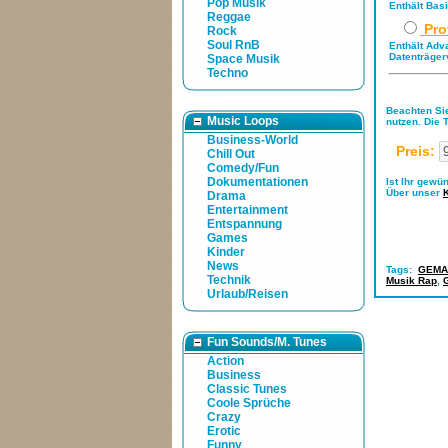
Pop Musik
Enthält Bas
Reggae
Pro
Rock
Soul RnB
Enthält Adv
Datenträger
Space Musik
Techno
Beachten Sie
Music Loops
nutzen. Die 
Business-World
Preis:
Chill Out
Comedy/Fun
Dokumentationen
Ist Ihr gewü
Über unser
Drama
Entertainment
Entspannung
Games
Kinder
News
Tags:
GEMA-
Technik
Musik Rap
,
Urlaub/Reisen
Fun Sounds/M. Tunes
Action
Business
Classic Tunes
Coole Sprüche
Crazy
Erotic
Funny