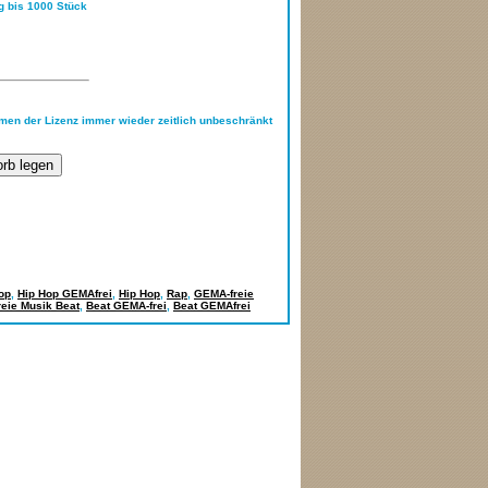
ng bis 1000 Stück
hmen der Lizenz immer wieder zeitlich unbeschränkt
op
,
Hip Hop GEMAfrei
,
Hip Hop
,
Rap
,
GEMA-freie
eie Musik Beat
,
Beat GEMA-frei
,
Beat GEMAfrei