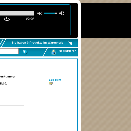
00:00
Sie haben 0 Produkte im Warenkorb
Registrieren
beskummer
138 bpm
tät):