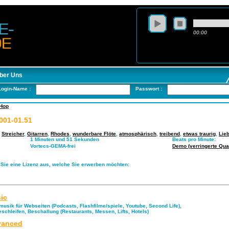
00:00
ber Uns
Login-Name :
Passwort :
 Hop
001-01.51
,
Streicher
,
Gitarren
,
Rhodes
,
wunderbare Flöte
,
atmosphärisch
,
treibend
,
etwas traurig
,
Lie
1 Minuten und 51 Sekunden
Beats pro Minute:
Vortecs-GEMA-frei
Demo (verringerte Quali
 Sie eine Lizenz aus, welche Sie erwerben möchten:
ic
musik für Webseiten (Podcasts, Flashfilme/spiele, Youtube, Second Life),
eschleifen, Beschallung (Restaurants, Messen, Lifts, Hotels)
anced