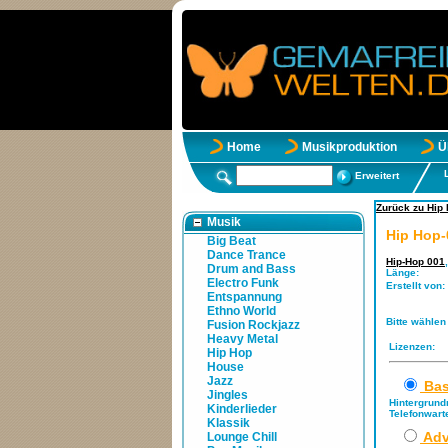
Home
Musikproduktion
Ü
Erweitert
Zurück zu Hip
Musik
Hip Hop-
Big Beat
Dance Trance
Hip-Hop 001
Drum and Bass
Länge:
Electro Funk
Erstellt von:
Entspannung
Ethno World
Bitte wählen
Fusion Rockjazz
Heavy Metal
Lizenzen:
Hip Hop
House
Jazz
Bas
Jingles
Hintergrund
Kinderlieder
Telefonwart
Klassik
Adv
Lounge Chill