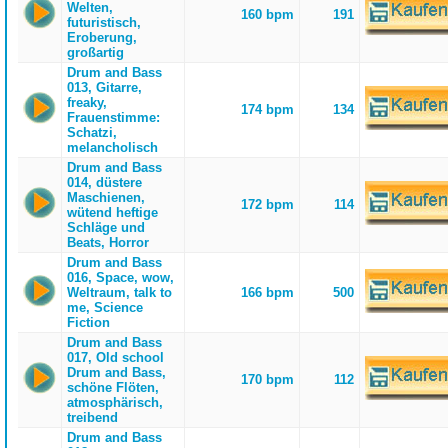
Welten,
160 bpm
191
futuristisch,
Eroberung,
großartig
Drum and Bass
013, Gitarre,
freaky,
174 bpm
134
Frauenstimme:
Schatzi,
melancholisch
Drum and Bass
014, düstere
Maschienen,
172 bpm
114
wütend heftige
Schläge und
Beats, Horror
Drum and Bass
016, Space, wow,
Weltraum, talk to
166 bpm
500
me, Science
Fiction
Drum and Bass
017, Old school
Drum and Bass,
170 bpm
112
schöne Flöten,
atmosphärisch,
treibend
Drum and Bass