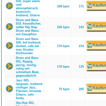
018, super warm
und
168 bpm
171
atmosphärisch,
kosmisch,
treibend, Gitarre
Drum and Bass
019, freundlicher,
netter Hip Hop-
160 bpm
143
Drum and Bass,
mit Saxophon
Drum and Bass
020, tief treibend,
dunkel, cafe del
170 bpm
214
mar, Kruder,
Dorfmeister
Drum and Bass
021, flippig,
jazzig, soulig,
170 bpm
135
ruhig mit
schnellem Beat,
gegensätzlich
Jazz 005,
langsam, treibend
chilliger Jazz,
75 bpm
205
Flächen, brisante
Gitarre, sehr
funky
Hip-Hop 001,