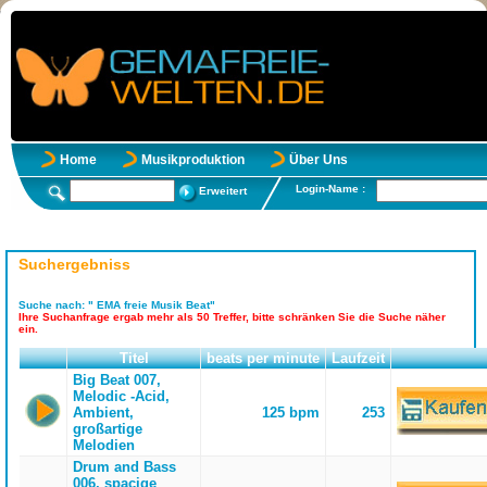
Home
Musikproduktion
Über Uns
Login-Name :
Erweitert
Suchergebniss
Suche nach:
" EMA freie Musik Beat"
Ihre Suchanfrage ergab mehr als 50 Treffer, bitte schränken Sie die Suche näher
ein.
Titel
beats per minute
Laufzeit
Big Beat 007,
Melodic -Acid,
Ambient,
125 bpm
253
großartige
Melodien
Drum and Bass
006, spacige