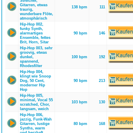
Streicher,
Gitarren, etwas
138 bpm
111
traurig,
wunderbare Flöte,
atmosphärisch
Hip-Hop 002,
funky Synth,
alarmartiges
90 bpm
146
Ensemble, fettes
Brit, Horn, Sitar
Hip-Hop 003, sehr
groovig, etwas
dunkel,
100 bpm
192
spannend,
Rhodesfilter
Hip-Hop 004,
klingt wie Snoop
Dog, 50 Cent,
90 bpm
213
moderner Hip
Hop
Hip-Hop 005,
minimal, Vocal 55
103 bpm
130
scratched, Chor,
langsam, weich
Hip-Hop 006,
jazzig, Funk-Wah
Gitarren, lustige
80 bpm
168
Synths, warm
und herzhaft