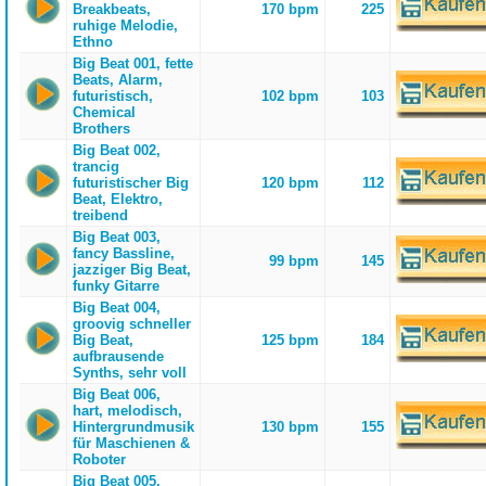
Breakbeats,
170 bpm
225
ruhige Melodie,
Ethno
Big Beat 001, fette
Beats, Alarm,
futuristisch,
102 bpm
103
Chemical
Brothers
Big Beat 002,
trancig
futuristischer Big
120 bpm
112
Beat, Elektro,
treibend
Big Beat 003,
fancy Bassline,
99 bpm
145
jazziger Big Beat,
funky Gitarre
Big Beat 004,
groovig schneller
Big Beat,
125 bpm
184
aufbrausende
Synths, sehr voll
Big Beat 006,
hart, melodisch,
Hintergrundmusik
130 bpm
155
für Maschienen &
Roboter
Big Beat 005,