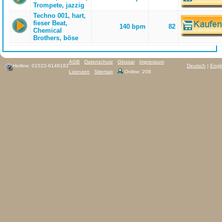
Trompete, jazzig
Techno 001, hart,
fieser Beat,
140 bpm
82
Chemical
Brothers, böse
AGB
Datenschutz
Glossar
Impressum
Hotline: 01522-6146182
Deutsch
|
Engl
Lizenzen
Sitemap
Online: 208