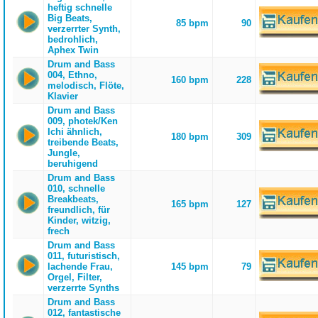
heftig schnelle
Big Beats,
85 bpm
90
verzerrter Synth,
bedrohlich,
Aphex Twin
Drum and Bass
004, Ethno,
160 bpm
228
melodisch, Flöte,
Klavier
Drum and Bass
009, photek/Ken
Ichi ähnlich,
180 bpm
309
treibende Beats,
Jungle,
beruhigend
Drum and Bass
010, schnelle
Breakbeats,
165 bpm
127
freundlich, für
Kinder, witzig,
frech
Drum and Bass
011, futuristisch,
lachende Frau,
145 bpm
79
Orgel, Filter,
verzerrte Synths
Drum and Bass
012, fantastische