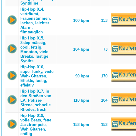
Synthline
Hip-Hop 014,
verträumt,
Frauenstimmen,
100 bpm
153
lachen, leichter
Alarm,
filmtauglich
Hip Hop 015,
2step mässig,
cool, fetzig,
104 bpm
73
Monoton, viele
Breaks, lustige
Synths
Hip-Hop 016,
super funky, viele
Wah- Gitarren,
90 bpm
170
Effekte, lustig,
effektiv
Hip Hop 017, in
den Straßen von
LA, Polizei-
110 bpm
104
Sirene, schnelle
Rhodes, frech
Hip-Hop 019,
volle Beats, fette
Jazztrompete,
153 bpm
153
Wah Gitarren,
chillig