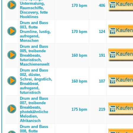
Untermalung,
170 bpm
406
Raumschiffe,
Discovery, fette
Hooklines
Drum and Bass
003, flotte
Drumline, lustig,
170 bpm
124
aufregend,
Menschen
Drum and Bass
005, treibende
Breakbeats,
160 bpm
191
futuristisch,
Maschienenwelt
Drum and Bass
002, düster,
Schrei, ängstlich,
160 bpm
107
Breakbeat,
aufregend,
futuristisch
Drum and Bass
007, treibende
Breakbeats,
175 bpm
219
photekähnliche
Melodien,
Afrikanisch
Drum and Bass
008, flotte