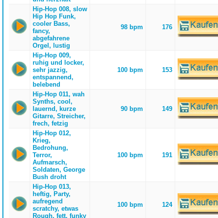
Hip-Hop 008, slow
Hip Hop Funk,
cooler Bass,
98 bpm
176
fancy,
abgefahrene
Orgel, lustig
Hip-Hop 009,
ruhig und locker,
sehr jazzig,
100 bpm
153
entspannend,
belebend
Hip-Hop 011, wah
Synths, cool,
lauernd, kurze
90 bpm
149
Gitarre, Streicher,
frech, fetzig
Hip-Hop 012,
Krieg,
Bedrohung,
Terror,
100 bpm
191
Aufmarsch,
Soldaten, George
Bush droht
Hip-Hop 013,
heftig, Party,
aufregend
100 bpm
124
scratchy, etwas
Rough, fett, funky