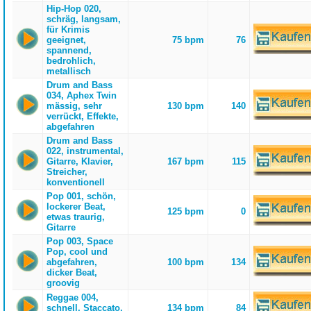
Hip-Hop 020,
schräg, langsam,
für Krimis
geeignet,
75 bpm
76
spannend,
bedrohlich,
metallisch
Drum and Bass
034, Aphex Twin
mässig, sehr
130 bpm
140
verrückt, Effekte,
abgefahren
Drum and Bass
022, instrumental,
Gitarre, Klavier,
167 bpm
115
Streicher,
konventionell
Pop 001, schön,
lockerer Beat,
125 bpm
0
etwas traurig,
Gitarre
Pop 003, Space
Pop, cool und
abgefahren,
100 bpm
134
dicker Beat,
groovig
Reggae 004,
schnell, Staccato,
134 bpm
84