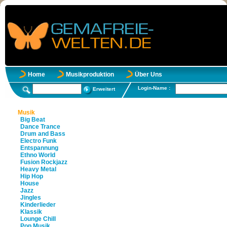
Home
Musikproduktion
Über Uns
Login-Name :
Erweitert
Musik
Big Beat
Dance Trance
Drum and Bass
Electro Funk
Entspannung
Ethno World
Fusion Rockjazz
Heavy Metal
Hip Hop
House
Jazz
Jingles
Kinderlieder
Klassik
Lounge Chill
Pop Musik