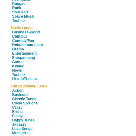
Reggae
Rock
Soul RnB
Space Musik
Techno
Music Loops
Business-World
Chill Out
Comedy/Fun
Dokumentationen
Drama
Entertainment
Entspannung
Games
Kinder
News
Technik
Urlaub/Reisen
Fun Sounds/M. Tunes
Action
Business
Classic Tunes
Coole Sprüche
Crazy
Erotic
Funny
Happy Tunes
Jaaazzy
Love Songs
Monsters