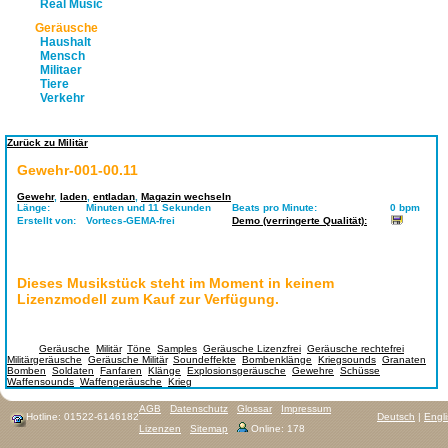
Real Music
Geräusche
Haushalt
Mensch
Militaer
Tiere
Verkehr
Zurück zu Militär
Gewehr-001-00.11
Gewehr
,
laden
,
entladan
,
Magazin wechseln
Länge:
Minuten und 11 Sekunden
Beats pro Minute:
0 bpm
Erstellt von:
Vortecs-GEMA-frei
Demo (verringerte Qualität):
Dieses Musikstück steht im Moment in keinem
Lizenzmodell zum Kauf zur Verfügung.
Tags:
Geräusche
,
Militär
,
Töne
,
Samples
,
Geräusche Lizenzfrei
,
Geräusche rechtefrei
,
Militärgeräusche
,
Geräusche Militär
,
Soundeffekte
,
Bombenklänge
,
Kriegsounds
,
Granaten
,
Bomben
,
Soldaten
,
Fanfaren
,
Klänge
,
Explosionsgeräusche
,
Gewehre
,
Schüsse
,
Waffensounds
,
Waffengeräusche
,
Krieg
AGB
Datenschutz
Glossar
Impressum
Hotline: 01522-6146182
Deutsch
|
Engl
Lizenzen
Sitemap
Online: 178