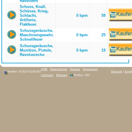
Revolvern
Schuss, Knall,
Schüsse, Krieg,
Schlacht,
0 bpm
59
Artillerie,
Flakfeuer
Schussgeräusche,
Maschinengewehr,
0 bpm
25
Schnellfeuer
Schussgeräusche,
Munition, Pistole,
0 bpm
19
Revolverecho
AGB
Datenschutz
Glossar
Impressum
Hotline: 01522-6146182
Deutsch
|
Engl
Lizenzen
Sitemap
Online: 192