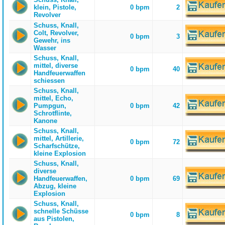
klein, Pistole,
0 bpm
2
Revolver
Schuss, Knall,
Colt, Revolver,
0 bpm
3
Gewehr, ins
Wasser
Schuss, Knall,
mittel, diverse
0 bpm
40
Handfeuerwaffen
schiessen
Schuss, Knall,
mittel, Echo,
Pumpgun,
0 bpm
42
Schrotflinte,
Kanone
Schuss, Knall,
mittel, Artillerie,
0 bpm
72
Scharfschütze,
kleine Explosion
Schuss, Knall,
diverse
Handfeuerwaffen,
0 bpm
69
Abzug, kleine
Explosion
Schuss, Knall,
schnelle Schüsse
0 bpm
8
aus Pistolen,