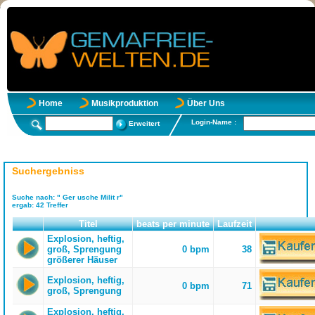
Home
Musikproduktion
Über Uns
Login-Name :
Erweitert
Suchergebniss
Suche nach:
" Ger usche Milit r"
ergab:
42
Treffer
Titel
beats per minute
Laufzeit
Explosion, heftig,
groß, Sprengung
0 bpm
38
größerer Häuser
Explosion, heftig,
0 bpm
71
groß, Sprengung
Explosion, heftig,