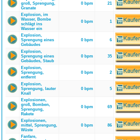
groß, Sprengung,
0 bpm
21
Granate
Explosion, im
Wasser, Bombe
0 bpm
1
schlägt ins
Wasser ein
Explosion,
Sprengung eines
0 bpm
6
Gebäudes
Explosion,
Sprengung eines
0 bpm
35
Gebäudes, Staub
Explosion,
Sprengung,
0 bpm
2
entfernt
Explosion,
Sprengung, lauter
0 bpm
5
Knall
Explosionen,
groß, Bomben,
0 bpm
69
Sprengung,
Rakete
Explosionen,
mittel, Sprengung,
0 bpm
86
Wüste
Fanfare,