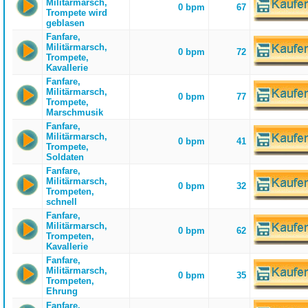
Militärmarsch,
0 bpm
67
Trompete wird
geblasen
Fanfare,
Militärmarsch,
0 bpm
72
Trompete,
Kavallerie
Fanfare,
Militärmarsch,
0 bpm
77
Trompete,
Marschmusik
Fanfare,
Militärmarsch,
0 bpm
41
Trompete,
Soldaten
Fanfare,
Militärmarsch,
0 bpm
32
Trompeten,
schnell
Fanfare,
Militärmarsch,
0 bpm
62
Trompeten,
Kavallerie
Fanfare,
Militärmarsch,
0 bpm
35
Trompeten,
Ehrung
Fanfare,