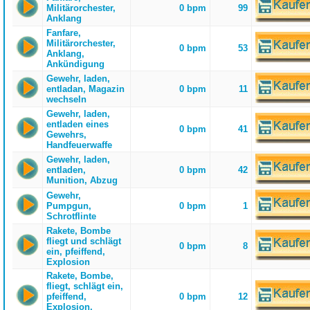
Militärorchester,
0 bpm
99
Anklang
Fanfare,
Militärorchester,
0 bpm
53
Anklang,
Ankündigung
Gewehr, laden,
entladan, Magazin
0 bpm
11
wechseln
Gewehr, laden,
entladen eines
0 bpm
41
Gewehrs,
Handfeuerwaffe
Gewehr, laden,
entladen,
0 bpm
42
Munition, Abzug
Gewehr,
Pumpgun,
0 bpm
1
Schrotflinte
Rakete, Bombe
fliegt und schlägt
0 bpm
8
ein, pfeiffend,
Explosion
Rakete, Bombe,
fliegt, schlägt ein,
pfeiffend,
0 bpm
12
Explosion,