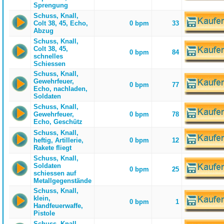
Sprengung
Schuss, Knall,
Colt 38, 45, Echo,
0 bpm
33
Abzug
Schuss, Knall,
Colt 38, 45,
0 bpm
84
schnelles
Schiessen
Schuss, Knall,
Gewehrfeuer,
0 bpm
77
Echo, nachladen,
Soldaten
Schuss, Knall,
Gewehrfeuer,
0 bpm
78
Echo, Geschütz
Schuss, Knall,
heftig, Artillerie,
0 bpm
12
Rakete fliegt
Schuss, Knall,
Soldaten
0 bpm
25
schiessen auf
Metallgegenstände
Schuss, Knall,
klein,
0 bpm
1
Handfeuerwaffe,
Pistole
Schuss, Knall,