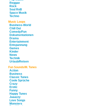
Reggae
Rock
Soul RnB
Space Musik
Techno
Music Loops
Business-World
Chill Out
Comedy/Fun
Dokumentationen
Drama
Entertainment
Entspannung
Games
Kinder
News
Technik
Urlaub/Reisen
Fun Sounds/M. Tunes
Action
Business
Classic Tunes
Coole Sprüche
Crazy
Erotic
Funny
Happy Tunes
Jaaazzy
Love Songs
Monsters