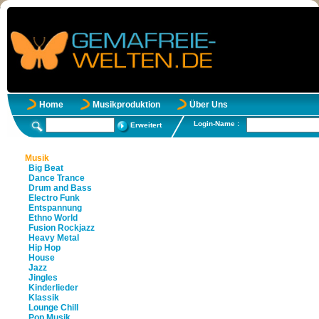
Home
Musikproduktion
Über Uns
Login-Name :
Erweitert
Musik
Big Beat
Dance Trance
Drum and Bass
Electro Funk
Entspannung
Ethno World
Fusion Rockjazz
Heavy Metal
Hip Hop
House
Jazz
Jingles
Kinderlieder
Klassik
Lounge Chill
Pop Musik