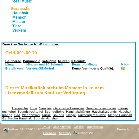
Real Music
Geräusche
Haushalt
Mensch
Militaer
Tiere
Verkehr
Zurück zu Suche nach ` Wohnzimmer`
Geld-001-00.10
Geldbörse
,
Portmonaie
,
schütteln
,
Münzen
,
5 Sounds
Länge:
Minuten und 10 Sekunden
Beats pro Minute:
0 bpm
Erstellt von:
Vortecs-GEMA-frei
Demo (verringerte Qualität):
Dieses Musikstück steht im Moment in keinem
Lizenzmodell zum Kauf zur Verfügung.
Tags:
Geräusche
,
Töne
,
Samples
,
Geräusche Lizenzfrei
,
Geräusche rechtefrei
,
Klänge
rechtefrei
,
Sounds rechtefrei
,
Soundeffekte
,
Haushaltsklänge
,
Haushaltssounds
,
Haushalt
Klänge
,
Bad
,
Wohnzimmer
,
Kücke
,
Sounds
,
Klänge
,
Küchengerääusche
,
Klänge Haushalt
,
Geräusche Haushalt
,
Sounds Haushalt
AGB
Datenschutz
Glossar
Impressum
Hotline: 01522-6146182
Deutsch
|
Engl
Lizenzen
Sitemap
Online: 203