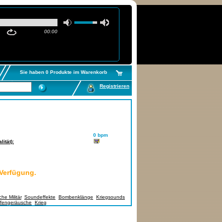
00:00
Sie haben 0 Produkte im Warenkorb
Registrieren
0 bpm
ität):
 Verfügung.
he Militär
,
Soundeffekte
,
Bombenklänge
,
Kriegsounds
,
fengeräusche
,
Krieg