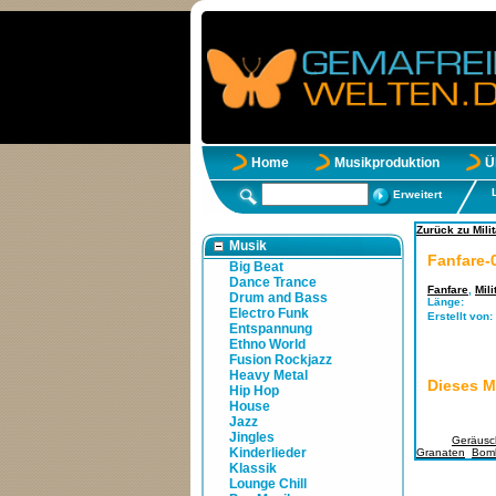
Home
Musikproduktion
Ü
Erweitert
Zurück zu Milit
Musik
Fanfare-
Big Beat
Dance Trance
Fanfare
,
Mil
Drum and Bass
Länge:
Electro Funk
Erstellt von:
Entspannung
Ethno World
Fusion Rockjazz
Heavy Metal
Dieses M
Hip Hop
House
Jazz
Jingles
Tags:
Geräusc
Kinderlieder
Granaten
,
Bom
Klassik
Lounge Chill