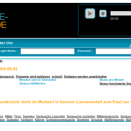
00:00
ber Uns
Login-Name :
Passwort :
är
004-00.41
itärmarsch
,
Trompete wird geblasen
,
schnell
,
Soldaten werden angekündigt
Minuten und 41 Sekunden
Beats pro Minute:
Vortecs-GEMA-frei
Demo (verringerte Qual
usikstück steht im Moment in keinem Lizenzmodell zum Kauf zur
he
,
Militär
,
Töne
,
Samples
,
Geräusche Lizenzfrei
,
Geräusche rechtefrei
,
Militärgeräusche
,
Geräusc
ben
,
Soldaten
,
Fanfaren
,
Klänge
,
Explosionsgeräusche
,
Gewehre
,
Schüsse
,
Waffensounds
,
Waf