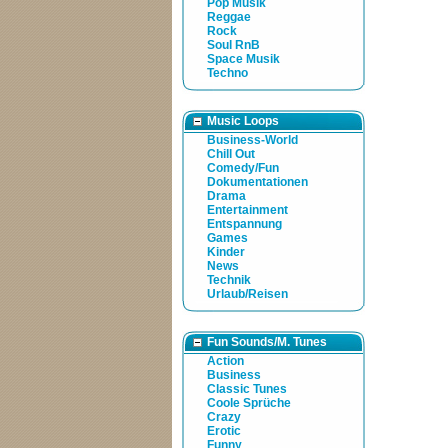
Pop Musik
Reggae
Rock
Soul RnB
Space Musik
Techno
Music Loops
Business-World
Chill Out
Comedy/Fun
Dokumentationen
Drama
Entertainment
Entspannung
Games
Kinder
News
Technik
Urlaub/Reisen
Fun Sounds/M. Tunes
Action
Business
Classic Tunes
Coole Sprüche
Crazy
Erotic
Funny