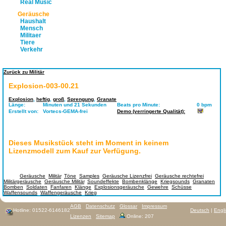
Real Music
Geräusche
Haushalt
Mensch
Militaer
Tiere
Verkehr
Zurück zu Militär
Explosion-003-00.21
Explosion
,
heftig
,
groß
,
Sprengung
,
Granate
Länge:
Minuten und 21 Sekunden
Beats pro Minute:
0 bpm
Erstellt von:
Vortecs-GEMA-frei
Demo (verringerte Qualität):
Dieses Musikstück steht im Moment in keinem
Lizenzmodell zum Kauf zur Verfügung.
Tags:
Geräusche
,
Militär
,
Töne
,
Samples
,
Geräusche Lizenzfrei
,
Geräusche rechtefrei
,
Militärgeräusche
,
Geräusche Militär
,
Soundeffekte
,
Bombenklänge
,
Kriegsounds
,
Granaten
,
Bomben
,
Soldaten
,
Fanfaren
,
Klänge
,
Explosionsgeräusche
,
Gewehre
,
Schüsse
,
Waffensounds
,
Waffengeräusche
,
Krieg
AGB
Datenschutz
Glossar
Impressum
Hotline: 01522-6146182
Deutsch
|
Engl
Lizenzen
Sitemap
Online: 207