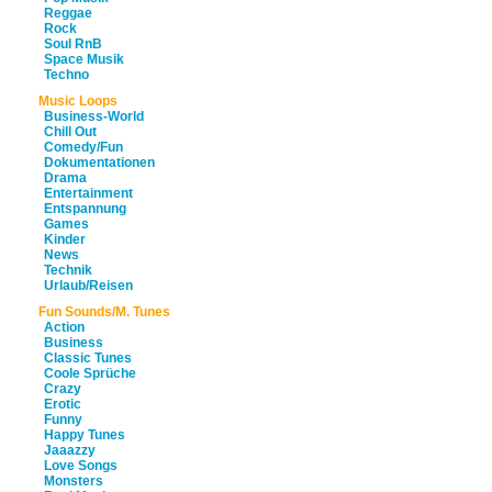
Reggae
Rock
Soul RnB
Space Musik
Techno
Music Loops
Business-World
Chill Out
Comedy/Fun
Dokumentationen
Drama
Entertainment
Entspannung
Games
Kinder
News
Technik
Urlaub/Reisen
Fun Sounds/M. Tunes
Action
Business
Classic Tunes
Coole Sprüche
Crazy
Erotic
Funny
Happy Tunes
Jaaazzy
Love Songs
Monsters