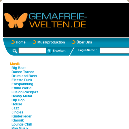
Home
Musikproduktion
Über Uns
Login-Name :
Erweitert
Musik
Big Beat
Dance Trance
Drum and Bass
Electro Funk
Entspannung
Ethno World
Fusion Rockjazz
Heavy Metal
Hip Hop
House
Jazz
Jingles
Kinderlieder
Klassik
Lounge Chill
Pop Musik