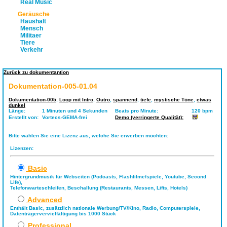
Real Music
Geräusche
Haushalt
Mensch
Militaer
Tiere
Verkehr
Zurück zu dokumentantion
Dokumentation-005-01.04
Dokumentation-005
,
Loop mit Intro
,
Outro
,
spannend
,
tiefe
,
mystische Töne
,
etwas
dunkel
Länge:
1 Minuten und 4 Sekunden
Beats pro Minute:
120 bpm
Erstellt von:
Vortecs-GEMA-frei
Demo (verringerte Qualität):
Bitte wählen Sie eine Lizenz aus, welche Sie erwerben möchten:
Lizenzen:
Basic
Hintergrundmusik für Webseiten (Podcasts, Flashfilme/spiele, Youtube, Second
Life),
Telefonwarteschleifen, Beschallung (Restaurants, Messen, Lifts, Hotels)
Advanced
Enthält Basic, zusätzlich nationale Werbung/TV/Kino, Radio, Computerspiele,
Datenträgervervielfältigung bis 1000 Stück
Professional