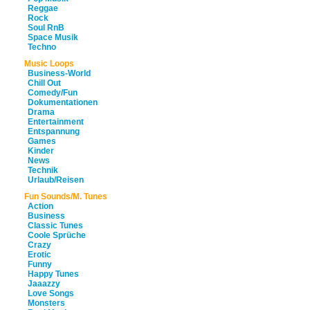
Reggae
Rock
Soul RnB
Space Musik
Techno
Music Loops
Business-World
Chill Out
Comedy/Fun
Dokumentationen
Drama
Entertainment
Entspannung
Games
Kinder
News
Technik
Urlaub/Reisen
Fun Sounds/M. Tunes
Action
Business
Classic Tunes
Coole Sprüche
Crazy
Erotic
Funny
Happy Tunes
Jaaazzy
Love Songs
Monsters