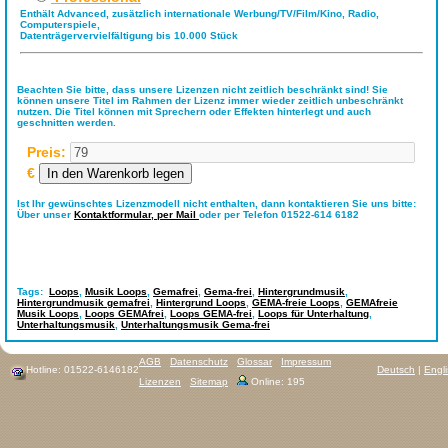
Enthält Advanced, zusätzlich internationale Werbung/TV/Film/Kino, Radio,
Computerspiele,
Datenträgervervielfältigung bis 10.000 Stück
Beachten Sie bitte, dass unsere Lizenzen nicht zeitlich beschränkt sind! Sie
können unsere Titel im Rahmen der Lizenz immer wieder zeitlich unbeschränkt
nutzen. Die Titel können mit Sprechern oder Effekten hinterlegt und auch
geschnitten werden.
Preis:
€
Ist Ihr gewünschtes Lizenzmodell nicht enthalten, dann kontaktieren Sie uns bitte:
Über unser
Kontaktformular,
per Mail
oder per Telefon 01522-614 6182
Tags:
Loops
,
Musik Loops
,
Gemafrei
,
Gema-frei
,
Hintergrundmusik
,
Hintergrundmusik gemafrei
,
Hintergrund Loops
,
GEMA-freie Loops
,
GEMAfreie
Musik Loops
,
Loops GEMAfrei
,
Loops GEMA-frei
,
Loops für Unterhaltung
,
Unterhaltungsmusik
,
Unterhaltungsmusik Gema-frei
AGB
Datenschutz
Glossar
Impressum
Hotline: 01522-6146182
Deutsch
|
Engl
Lizenzen
Sitemap
Online: 195