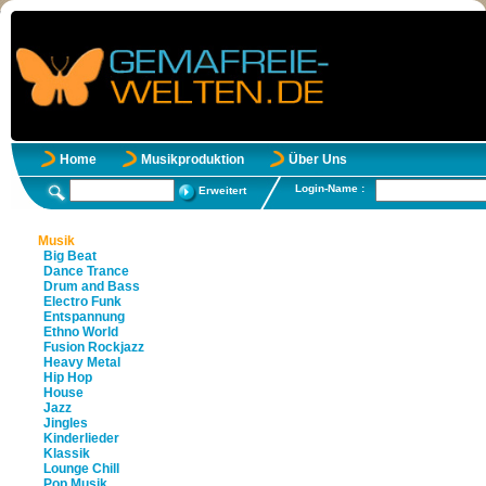
Home
Musikproduktion
Über Uns
Login-Name :
Erweitert
Musik
Big Beat
Dance Trance
Drum and Bass
Electro Funk
Entspannung
Ethno World
Fusion Rockjazz
Heavy Metal
Hip Hop
House
Jazz
Jingles
Kinderlieder
Klassik
Lounge Chill
Pop Musik