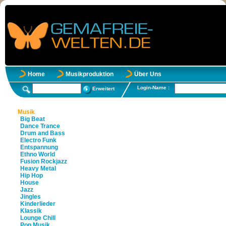
Home
Musikproduktion
Über Uns
Login-Name :
Erweitert
Musik
Big Beat
Dance Trance
Drum and Bass
Electro Funk
Entspannung
Ethno World
Fusion Rockjazz
Heavy Metal
Hip Hop
House
Jazz
Jingles
Kinderlieder
Klassik
Lounge Chill
Pop Musik