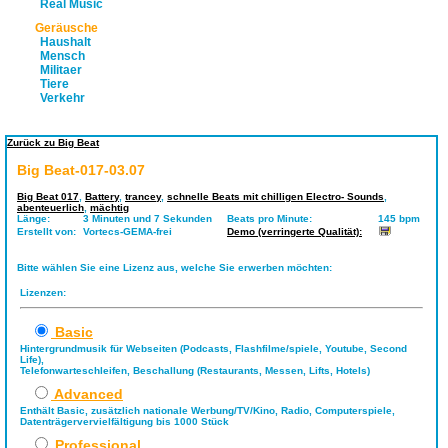
Real Music
Geräusche
Haushalt
Mensch
Militaer
Tiere
Verkehr
Zurück zu Big Beat
Big Beat-017-03.07
Big Beat 017
,
Battery
,
trancey
,
schnelle Beats mit chilligen Electro- Sounds
,
abenteuerlich
,
mächtig
Länge:
3 Minuten und 7 Sekunden
Beats pro Minute:
145 bpm
Erstellt von:
Vortecs-GEMA-frei
Demo (verringerte Qualität):
Bitte wählen Sie eine Lizenz aus, welche Sie erwerben möchten:
Lizenzen:
Basic
Hintergrundmusik für Webseiten (Podcasts, Flashfilme/spiele, Youtube, Second
Life),
Telefonwarteschleifen, Beschallung (Restaurants, Messen, Lifts, Hotels)
Advanced
Enthält Basic, zusätzlich nationale Werbung/TV/Kino, Radio, Computerspiele,
Datenträgervervielfältigung bis 1000 Stück
Professional