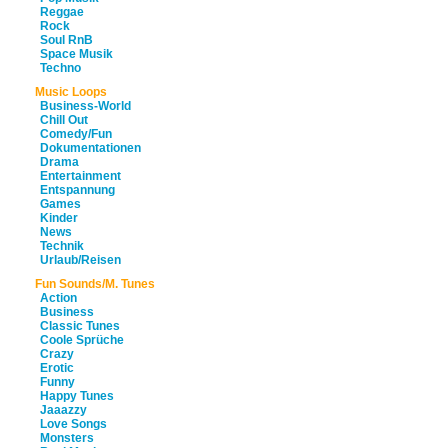
Reggae
Rock
Soul RnB
Space Musik
Techno
Music Loops
Business-World
Chill Out
Comedy/Fun
Dokumentationen
Drama
Entertainment
Entspannung
Games
Kinder
News
Technik
Urlaub/Reisen
Fun Sounds/M. Tunes
Action
Business
Classic Tunes
Coole Sprüche
Crazy
Erotic
Funny
Happy Tunes
Jaaazzy
Love Songs
Monsters