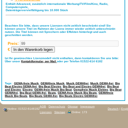
Enthält Advanced, zusätzlich internationale Werbung/TV/Film/Kino, Radio,
Computerspiele,
Datenträgervervielfältigung bis 10.000 Stück
Beachten Sie bitte, dass unsere Lizenzen nicht zeitlich beschränkt sind! Sie
können unsere Titel im Rahmen der Lizenz immer wieder zeitlich unbeschränkt
nutzen. Die Titel können mit Sprechern oder Effekten hinterlegt und auch
geschnitten werden.
Preis:
€
Ist Ihr gewünschtes Lizenzmodell nicht enthalten, dann kontaktieren Sie uns bitte:
Über unser
Kontaktformular,
per Mail
oder per Telefon 01522-614 6182
Tags:
GEMA-freie Musik
,
GEMAfreie Musik
,
Musik GEMAfrei
,
Musik GEMA-frei
,
Big
Beat Electro GEMA-frei
,
Big Beat Electro
,
Big Beat and Electro GEMAfrei
,
Big Beat
and Electro
,
Electro
,
GEMA-freie Musik Big Beat
,
Gemafreie Musik Elektro
,
Big Beat
GEMAfrei
,
Big Beat GEMA-frei
,
Beats
,
GEMA-freie Musik Big Beats
,
GEMAfreie
Musik Big Beats
,
Big Beats GEMA-frei
,
Big Beats Electro GEMAfrei
AGB
Datenschutz
Glossar
Impressum
Hotline: 01522-6146182
Deutsch
|
Engl
Lizenzen
Sitemap
Online: 173