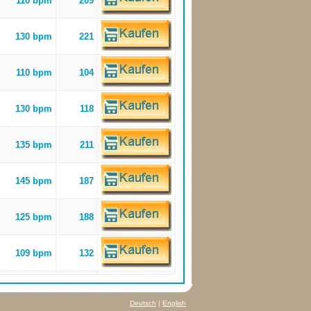
110 bpm
209
130 bpm
221
110 bpm
104
130 bpm
118
135 bpm
211
145 bpm
187
125 bpm
188
109 bpm
132
Deutsch
|
English