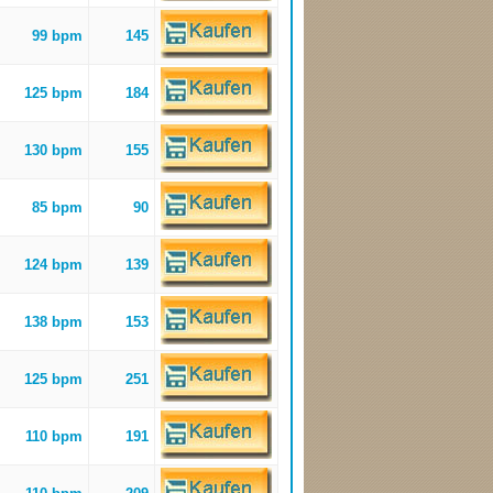
99 bpm
145
125 bpm
184
130 bpm
155
85 bpm
90
124 bpm
139
138 bpm
153
125 bpm
251
110 bpm
191