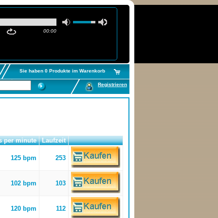
00:00
Sie haben 0 Produkte im Warenkorb
Registrieren
s per minute
Laufzeit
125 bpm
253
102 bpm
103
120 bpm
112