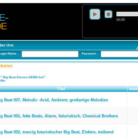
00:00
ber Uns
Login-Name :
Passwort :
ebniss
:
" Big Beat Electro GEMA frei"
ffer
Titel
beat
ig Beat 007, Melodic -Acid, Ambient, großartige Melodien
g Beat 001, fette Beats, Alarm, futuristisch, Chemical Brothers
g Beat 002, trancig futuristischer Big Beat, Elektro, treibend