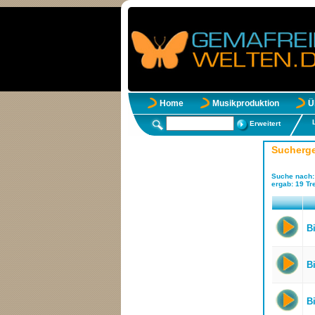
Home
Musikproduktion
Ü
Erweitert
Sucherg
Suche nach
ergab:
19
Tre
B
Bi
Bi