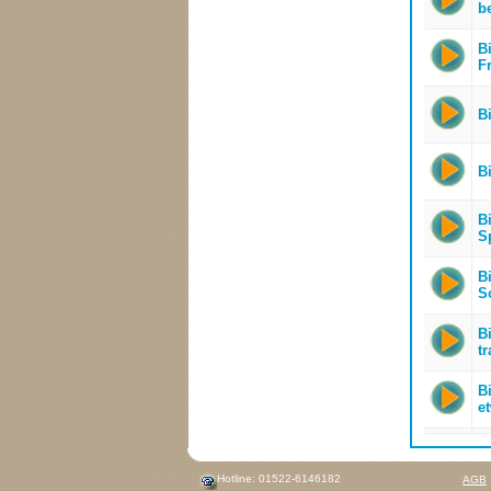
b
Bi
F
Bi
B
B
S
Bi
S
Bi
tr
Bi
e
Hotline: 01522-6146182
AGB