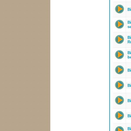
Bi
B
se
B
R
Bi
b
Bi
Bi
Bi
B
B