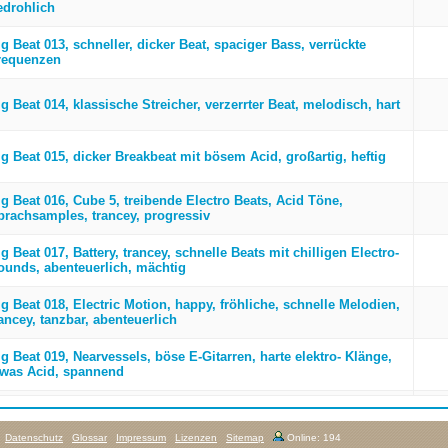
edrohlich
g Beat 013, schneller, dicker Beat, spaciger Bass, verrückte
requenzen
g Beat 014, klassische Streicher, verzerrter Beat, melodisch, hart
ig Beat 015, dicker Breakbeat mit bösem Acid, großartig, heftig
ig Beat 016, Cube 5, treibende Electro Beats, Acid Töne,
prachsamples, trancey, progressiv
g Beat 017, Battery, trancey, schnelle Beats mit chilligen Electro-
ounds, abenteuerlich, mächtig
g Beat 018, Electric Motion, happy, fröhliche, schnelle Melodien,
ancey, tanzbar, abenteuerlich
g Beat 019, Nearvessels, böse E-Gitarren, harte elektro- Klänge,
twas Acid, spannend
Datenschutz
Glossar
Impressum
Lizenzen
Sitemap
Online: 194