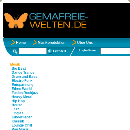
Home
Musikproduktion
Über Uns
Login-Name :
Erweitert
Musik
Big Beat
Dance Trance
Drum and Bass
Electro Funk
Entspannung
Ethno World
Fusion Rockjazz
Heavy Metal
Hip Hop
House
Jazz
Jingles
Kinderlieder
Klassik
Lounge Chill
Pop Musik