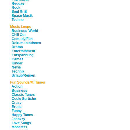
Reggae
Rock
Soul RnB
Space Musik
Techno
Music Loops
Business-World
Chill Out
Comedy/Fun
Dokumentationen
Drama
Entertainment
Entspannung
Games
Kinder
News
Technik
Urlaub/Reisen
Fun Sounds/M. Tunes
Action
Business
Classic Tunes
Coole Sprüche
Crazy
Erotic
Funny
Happy Tunes
Jaaazzy
Love Songs
Monsters