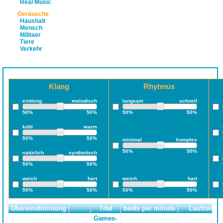
Real Music
Geräusche
Haushalt
Mensch
Militaer
Tiere
Verkehr
Klang
Rhytmus
eintönig
melodisch
langsam
schnell
50%
50%
50%
50%
kühl
warm
50%
50%
minimal
komplex
50%
50%
natürlich
synthetisch
50%
50%
weich
hart
weich
hart
50%
50%
50%
50%
Übereinstimmung
Titel
beats per minute
Laufzeit
Games-