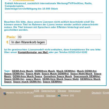
Enthält Advanced, zusätzlich internationale Werbung/TV/Film/Kino, Radio,
Computerspiele,
Datenträgervervielfältigung bis 10.000 Stück
Beachten Sie bitte, dass unsere Lizenzen nicht zeitlich beschränkt sind! Sie
können unsere Titel im Rahmen der Lizenz immer wieder zeitlich unbeschränkt
nutzen. Die Titel können mit Sprechern oder Effekten hinterlegt und auch
geschnitten werden.
Preis:
€
Ist Ihr gewünschtes Lizenzmodell nicht enthalten, dann kontaktieren Sie uns bitte:
Über unser
Kontaktformular,
per Mail
oder per Telefon 01522-614 6182
Tags:
GEMA-freie Musik
,
GEMAfreie Musik
,
Musik GEMAfrei
,
Musik GEMA-frei
,
Space GEMA-frei
,
Space Night
,
Space Musik GEMAfrei
,
Space Night Musik
,
Space
Music
,
GEMA-freie Musik Space
,
Gemafreie Space Musik
,
Spacemusik GEMAfrei
,
Space GEMA-frei
,
spacy Music
,
GEMA-freie Musik Space Night
,
GEMAfreie Musik
Space
,
Space musik GEMA-frei
,
Space GEMAfrei
AGB
Datenschutz
Glossar
Impressum
Hotline: 01522-6146182
Deutsch
|
Engl
Lizenzen
Sitemap
Online: 191