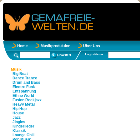
Home
Musikproduktion
Über Uns
Login-Name :
Erweitert
Musik
Big Beat
Dance Trance
Drum and Bass
Electro Funk
Entspannung
Ethno World
Fusion Rockjazz
Heavy Metal
Hip Hop
House
Jazz
Jingles
Kinderlieder
Klassik
Lounge Chill
Pop Musik