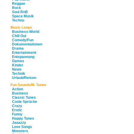
Reggae
Rock
Soul RnB
Space Musik
Techno
Music Loops
Business-World
Chill Out
Comedy/Fun
Dokumentationen
Drama
Entertainment
Entspannung
Games
Kinder
News
Technik
Urlaub/Reisen
Fun Sounds/M. Tunes
Action
Business
Classic Tunes
Coole Sprüche
Crazy
Erotic
Funny
Happy Tunes
Jaaazzy
Love Songs
Monsters