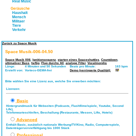
Real Music
Geräusche
Haushalt
Mensch
Militaer
Tiere
Verkehr
Zurück zu Space Musik
Space Musik-006-04.50
Space Musik 006
,
Ignitionsequenz
,
starten eines Spaceshuttles
,
Countdown
,
ultimativer Bass
,
heftig
,
Flug durchs All
,
analoge Filter
,
Vocalmorphs
Länge:
4 Minuten und 50 Sekunden
Beats pro Minute:
163 bpm
Erstellt von:
Vortecs-GEMA-frei
Demo (verringerte Qualität):
Bitte wählen Sie eine Lizenz aus, welche Sie erwerben möchten:
Lizenzen:
Basic
Hintergrundmusik für Webseiten (Podcasts, Flashfilme/spiele, Youtube, Second
Life),
Telefonwarteschleifen, Beschallung (Restaurants, Messen, Lifts, Hotels)
Advanced
Enthält Basic, zusätzlich nationale Werbung/TV/Kino, Radio, Computerspiele,
Datenträgervervielfältigung bis 1000 Stück
Professional