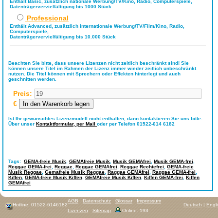
Enthält Basic, zusätzlich nationale Werbung/TV/Kino, Radio, Computerspiele,
Datenträgervervielfältigung bis 1000 Stück
Professional
Enthält Advanced, zusätzlich internationale Werbung/TV/Film/Kino, Radio,
Computerspiele,
Datenträgervervielfältigung bis 10.000 Stück
Beachten Sie bitte, dass unsere Lizenzen nicht zeitlich beschränkt sind! Sie
können unsere Titel im Rahmen der Lizenz immer wieder zeitlich unbeschränkt
nutzen. Die Titel können mit Sprechern oder Effekten hinterlegt und auch
geschnitten werden.
Preis:
€
Ist Ihr gewünschtes Lizenzmodell nicht enthalten, dann kontaktieren Sie uns bitte:
Über unser
Kontaktformular,
per Mail
oder per Telefon 01522-614 6182
Tags:
GEMA-freie Musik
,
GEMAfreie Musik
,
Musik GEMAfrei
,
Musik GEMA-frei
,
Reggae GEMA-frei
,
Reggae
,
Reggae GEMAfrei
,
Reggae Rechtefrei
,
GEMA-freie
Musik Reggae
,
Gemafreie Musik Reggae
,
Raggae GEMAfrei
,
Raggae GEMA-frei
,
Kiffen
,
GEMA-freie Musik Kiffen
,
GEMAfreie Musik Kiffen
,
Kiffen GEMA-frei
,
Kiffen
GEMAfrei
AGB
Datenschutz
Glossar
Impressum
Hotline: 01522-6146182
Deutsch
|
Engl
Lizenzen
Sitemap
Online: 193