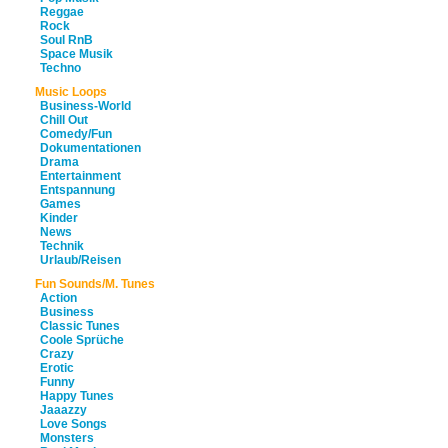
Reggae
Rock
Soul RnB
Space Musik
Techno
Music Loops
Business-World
Chill Out
Comedy/Fun
Dokumentationen
Drama
Entertainment
Entspannung
Games
Kinder
News
Technik
Urlaub/Reisen
Fun Sounds/M. Tunes
Action
Business
Classic Tunes
Coole Sprüche
Crazy
Erotic
Funny
Happy Tunes
Jaaazzy
Love Songs
Monsters