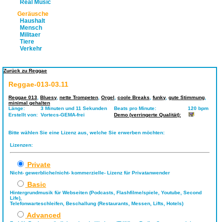
Real Music
Geräusche
Haushalt
Mensch
Militaer
Tiere
Verkehr
Zurück zu Reggae
Reggae-013-03.11
Reggae 013
,
Bluesy
,
nette Trompeten
,
Orgel
,
coole Breaks
,
funky
,
gute Stimmung
,
minimal gehalten
Länge:
3 Minuten und 11 Sekunden
Beats pro Minute:
120 bpm
Erstellt von:
Vortecs-GEMA-frei
Demo (verringerte Qualität):
Bitte wählen Sie eine Lizenz aus, welche Sie erwerben möchten:
Lizenzen:
Private
Nicht- gewerbliche/nicht- kommerzielle- Lizenz für Privatanwender
Basic
Hintergrundmusik für Webseiten (Podcasts, Flashfilme/spiele, Youtube, Second
Life),
Telefonwarteschleifen, Beschallung (Restaurants, Messen, Lifts, Hotels)
Advanced