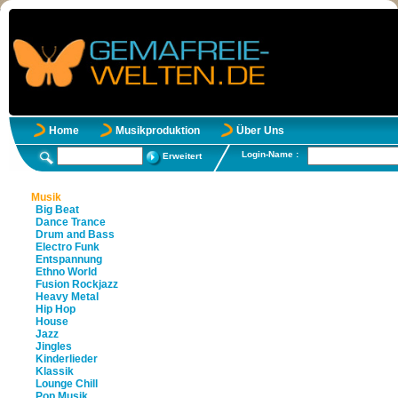
Home
Musikproduktion
Über Uns
Login-Name :
Erweitert
Musik
Big Beat
Dance Trance
Drum and Bass
Electro Funk
Entspannung
Ethno World
Fusion Rockjazz
Heavy Metal
Hip Hop
House
Jazz
Jingles
Kinderlieder
Klassik
Lounge Chill
Pop Musik