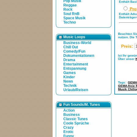
Pop Musik
Enthält Bas
Reggae
Pro
Rock
Soul RnB
Enthält Adv
Datenträger
Space Musik
Techno
Beachten Sie
Music Loops
nutzen. Die 
Business-World
Preis:
Chill Out
Comedy/Fun
Dokumentationen
Ist Ihr gewü
Über unser
Drama
Entertainment
Entspannung
Games
Kinder
News
Tags:
GEMA-
Technik
GEMA-freie 
Musik Chillo
Urlaub/Reisen
Fun Sounds/M. Tunes
Action
Business
Classic Tunes
Coole Sprüche
Crazy
Erotic
Funny