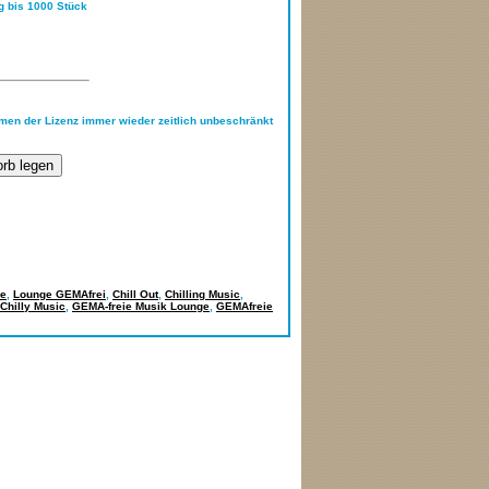
ng bis 1000 Stück
hmen der Lizenz immer wieder zeitlich unbeschränkt
e
,
Lounge GEMAfrei
,
Chill Out
,
Chilling Music
,
Chilly Music
,
GEMA-freie Musik Lounge
,
GEMAfreie