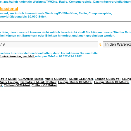
ic, zusätzlich nationale Werbung/TV/Kino, Radio, Computerspiele, Datenträgervervielfältigu
fessional
anced, zusätzlich internationale Werbung/TV/Film/Kino, Radio, Computerspiele,
vervielfältigung bis 10.000 Stück
 bitte, dass unsere Lizenzen nicht zeitlich beschränkt sind! Sie können unsere Titel im Ra
Titel können mit Sprechern oder Effekten hinterlegt und auch geschnitten werden.
€
nschtes Lizenzmodell nicht enthalten, dann kontaktieren Sie uns bitte:
Kontaktformular,
per Mail
oder per Telefon 01522-614 6182
freie Musik
,
GEMAfreie Musik
,
Musik GEMAfrei
,
Musik GEMA-frei
,
Lounge GEMA-frei
,
Loung
Musik Lounge
,
Gemafreie Musik Chillout
,
Lounge Musik GEMAfrei
,
Lounge Musik GEMA-frei
,
ut
,
Chillout GEMA-frei
,
Chillout GEMAfrei