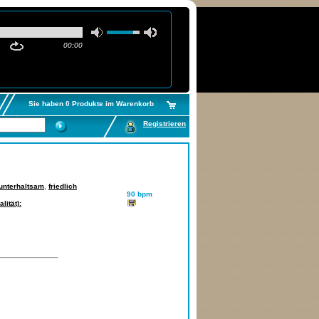
00:00
Sie haben 0 Produkte im Warenkorb
Registrieren
unterhaltsam
,
friedlich
90 bpm
lität):