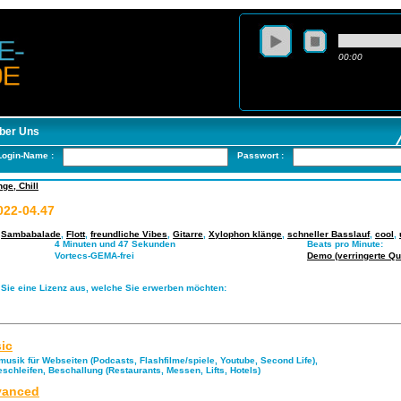
00:00
ber Uns
Login-Name :
Passwort :
ge, Chill
22-04.47
,
Sambabalade
,
Flott
,
freundliche Vibes
,
Gitarre
,
Xylophon klänge
,
schneller Basslauf
,
cool
,
4 Minuten und 47 Sekunden
Beats pro Minute:
Vortecs-GEMA-frei
Demo (verringerte Qua
 Sie eine Lizenz aus, welche Sie erwerben möchten:
ic
musik für Webseiten (Podcasts, Flashfilme/spiele, Youtube, Second Life),
eschleifen, Beschallung (Restaurants, Messen, Lifts, Hotels)
anced