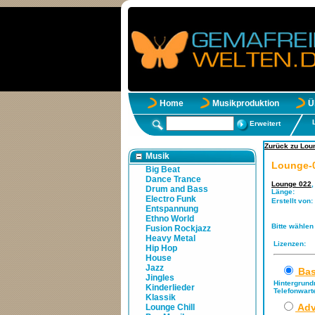
Home
Musikproduktion
Ü
Erweitert
Zurück zu Loun
Musik
Lounge-0
Big Beat
Dance Trance
Lounge 022
Drum and Bass
Länge:
Electro Funk
Erstellt von:
Entspannung
Ethno World
Bitte wählen
Fusion Rockjazz
Heavy Metal
Lizenzen:
Hip Hop
House
Jazz
Bas
Jingles
Hintergrund
Kinderlieder
Telefonwart
Klassik
Adv
Lounge Chill