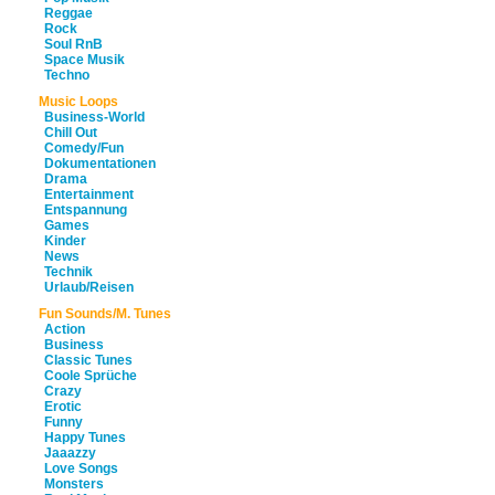
Reggae
Rock
Soul RnB
Space Musik
Techno
Music Loops
Business-World
Chill Out
Comedy/Fun
Dokumentationen
Drama
Entertainment
Entspannung
Games
Kinder
News
Technik
Urlaub/Reisen
Fun Sounds/M. Tunes
Action
Business
Classic Tunes
Coole Sprüche
Crazy
Erotic
Funny
Happy Tunes
Jaaazzy
Love Songs
Monsters