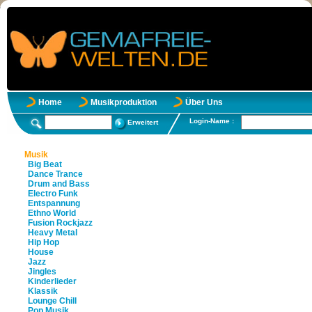
Home
Musikproduktion
Über Uns
Login-Name :
Erweitert
Musik
Big Beat
Dance Trance
Drum and Bass
Electro Funk
Entspannung
Ethno World
Fusion Rockjazz
Heavy Metal
Hip Hop
House
Jazz
Jingles
Kinderlieder
Klassik
Lounge Chill
Pop Musik