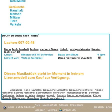
Real Music
Geräusche
Haushalt
Mensch
Militaer
Tiere
Verkehr
Zurück zu Suche nach ` witzig`
Lachen-007-00.48
Mann
,
lacht herzhaft
,
lachen
,
mehrere Takes
,
Kobold
,
witziges Monster
,
Kreatur
lacht sich tot
Länge:
Minuten und 48 Sekunden
Beats pro Minute:
0 bpm
Erstellt von:
Vortecs-Gemafrei
Demo (verringerte Qualität):
Dieses Musikstück steht im Moment in keinem
Lizenzmodell zum Kauf zur Verfügung.
Tags:
Geräusche
,
Töne
,
Samples
,
Geräusche Lizenzfrei
,
Geräusche rechtefrei
,
Klänge
rechtefrei
,
Sounds rechtefrei
,
Soundeffekte
,
Menschen
,
Menschensounds
,
Stimmen
Geräusche
,
lachen
,
schreien
,
rülpsen
,
gurgeln
,
Sounds
,
Menschengeräusche
,
Klänge
Mensch
,
Klänge vom Menschen
,
Sounds vom Mensch
AGB
Datenschutz
Glossar
Impressum
Hotline: 01522-6146182
Deutsch
|
Engl
Lizenzen
Sitemap
Online: 208