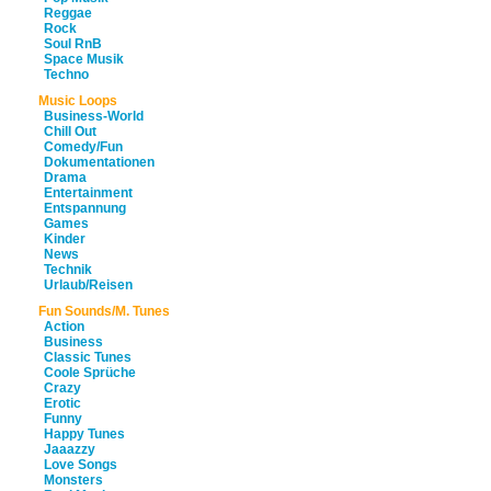
Reggae
Rock
Soul RnB
Space Musik
Techno
Music Loops
Business-World
Chill Out
Comedy/Fun
Dokumentationen
Drama
Entertainment
Entspannung
Games
Kinder
News
Technik
Urlaub/Reisen
Fun Sounds/M. Tunes
Action
Business
Classic Tunes
Coole Sprüche
Crazy
Erotic
Funny
Happy Tunes
Jaaazzy
Love Songs
Monsters