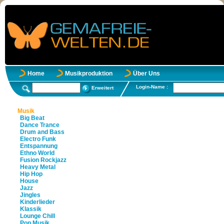
Home
Musikproduktion
Über Uns
Login-Name :
Erweitert
Musik
Big Beat
Dance Trance
Drum and Bass
Electro Funk
Entspannung
Ethno World
Fusion Rockjazz
Heavy Metal
Hip Hop
House
Jazz
Jingles
Kinderlieder
Klassik
Lounge Chill
Pop Musik