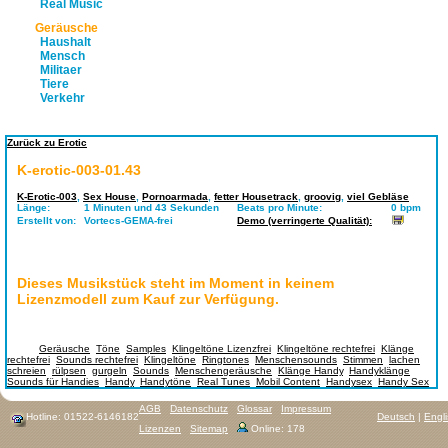
Real Music
Geräusche
Haushalt
Mensch
Militaer
Tiere
Verkehr
Zurück zu Erotic
K-erotic-003-01.43
K-Erotic-003
,
Sex House
,
Pornoarmada
,
fetter Housetrack
,
groovig
,
viel Gebläse
Länge:
1 Minuten und 43 Sekunden
Beats pro Minute:
0 bpm
Erstellt von:
Vortecs-GEMA-frei
Demo (verringerte Qualität):
Dieses Musikstück steht im Moment in keinem
Lizenzmodell zum Kauf zur Verfügung.
Tags:
Geräusche
,
Töne
,
Samples
,
Klingeltöne Lizenzfrei
,
Klingeltöne rechtefrei
,
Klänge
rechtefrei
,
Sounds rechtefrei
,
Klingeltöne
,
Ringtones
,
Menschensounds
,
Stimmen
,
lachen
,
schreien
,
rülpsen
,
gurgeln
,
Sounds
,
Menschengeräusche
,
Klänge Handy
,
Handyklänge
,
Sounds für Handies
,
Handy
,
Handytöne
,
Real Tunes
,
Mobil Content
,
Handysex
,
Handy Sex
AGB
Datenschutz
Glossar
Impressum
Hotline: 01522-6146182
Deutsch
|
Engl
Lizenzen
Sitemap
Online: 178