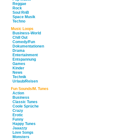
Reggae
Rock
Soul RnB
Space Musik
Techno
Music Loops
Business-World
Chill Out
Comedy/Fun
Dokumentationen
Drama
Entertainment
Entspannung
Games
Kinder
News
Technik
Urlaub/Reisen
Fun Sounds/M. Tunes
Action
Business
Classic Tunes
Coole Sprüche
Crazy
Erotic
Funny
Happy Tunes
Jaaazzy
Love Songs
Monsters