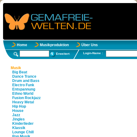
Home
Musikproduktion
Über Uns
Login-Name :
Erweitert
Musik
Big Beat
Dance Trance
Drum and Bass
Electro Funk
Entspannung
Ethno World
Fusion Rockjazz
Heavy Metal
Hip Hop
House
Jazz
Jingles
Kinderlieder
Klassik
Lounge Chill
Pop Musik