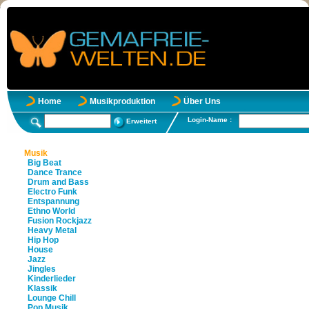
Home
Musikproduktion
Über Uns
Login-Name :
Erweitert
Musik
Big Beat
Dance Trance
Drum and Bass
Electro Funk
Entspannung
Ethno World
Fusion Rockjazz
Heavy Metal
Hip Hop
House
Jazz
Jingles
Kinderlieder
Klassik
Lounge Chill
Pop Musik