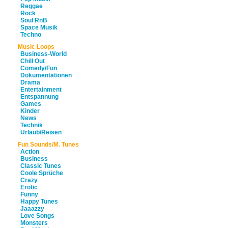
Reggae
Rock
Soul RnB
Space Musik
Techno
Music Loops
Business-World
Chill Out
Comedy/Fun
Dokumentationen
Drama
Entertainment
Entspannung
Games
Kinder
News
Technik
Urlaub/Reisen
Fun Sounds/M. Tunes
Action
Business
Classic Tunes
Coole Sprüche
Crazy
Erotic
Funny
Happy Tunes
Jaaazzy
Love Songs
Monsters