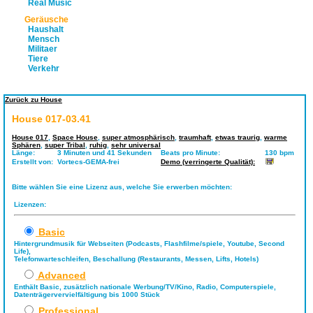
Real Music
Geräusche
Haushalt
Mensch
Militaer
Tiere
Verkehr
Zurück zu House
House 017-03.41
House 017
,
Space House
,
super atmosphärisch
,
traumhaft
,
etwas traurig
,
warme
Sphären
,
super Tribal
,
ruhig
,
sehr universal
Länge:
3 Minuten und 41 Sekunden
Beats pro Minute:
130 bpm
Erstellt von:
Vortecs-GEMA-frei
Demo (verringerte Qualität):
Bitte wählen Sie eine Lizenz aus, welche Sie erwerben möchten:
Lizenzen:
Basic
Hintergrundmusik für Webseiten (Podcasts, Flashfilme/spiele, Youtube, Second
Life),
Telefonwarteschleifen, Beschallung (Restaurants, Messen, Lifts, Hotels)
Advanced
Enthält Basic, zusätzlich nationale Werbung/TV/Kino, Radio, Computerspiele,
Datenträgervervielfältigung bis 1000 Stück
Professional