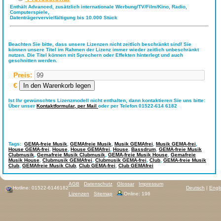
Enthält Advanced, zusätzlich internationale Werbung/TV/Film/Kino, Radio,
Computerspiele,
Datenträgervervielfältigung bis 10.000 Stück
Beachten Sie bitte, dass unsere Lizenzen nicht zeitlich beschränkt sind! Sie
können unsere Titel im Rahmen der Lizenz immer wieder zeitlich unbeschränkt
nutzen. Die Titel können mit Sprechern oder Effekten hinterlegt und auch
geschnitten werden.
Preis:
€
Ist Ihr gewünschtes Lizenzmodell nicht enthalten, dann kontaktieren Sie uns bitte:
Über unser
Kontaktformular,
per Mail
oder per Telefon 01522-614 6182
Tags:
GEMA-freie Musik
,
GEMAfreie Musik
,
Musik GEMAfrei
,
Musik GEMA-frei
,
House GEMA-frei
,
House
,
House GEMAfrei
,
House
,
Bassdrum
,
GEMA-freie Musik
Clubmusik
,
Gemafreie Musik Clubmusik
,
GEMA-freie Musik House
,
Gemafreie
Musik House
,
Clubmusik GEMAfrei
,
Clubmusik GEMA-frei
,
Club
,
GEMA-freie Musik
Club
,
GEMAfreie Musik Club
,
Club GEMA-frei
,
Club GEMAfrei
AGB
Datenschutz
Glossar
Impressum
Hotline: 01522-6146182
Deutsch
|
Engl
Lizenzen
Sitemap
Online: 196