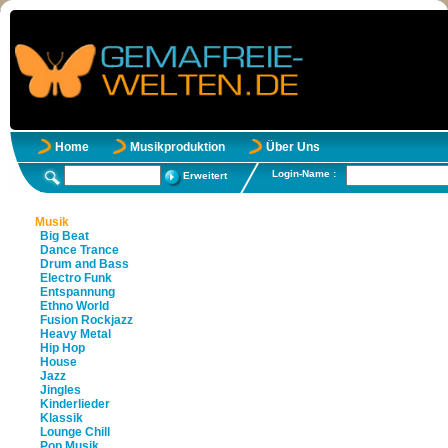
Home
Musikproduktion
Über Uns
Login-Name :
Erweitert
Musik
Big Beat
Dance Trance
Drum and Bass
Electro Funk
Entspannung
Ethno World
Fusion Rockjazz
Heavy Metal
Hip Hop
House
Jazz
Jingles
Kinderlieder
Klassik
Lounge Chill
Pop Musik