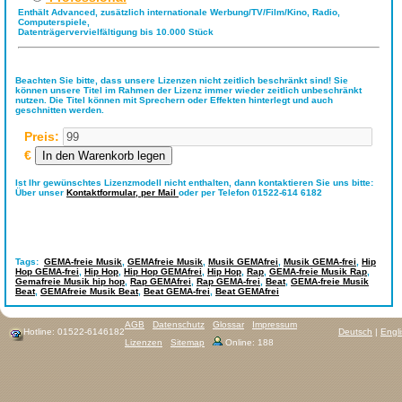
Enthält Advanced, zusätzlich internationale Werbung/TV/Film/Kino, Radio,
Computerspiele,
Datenträgervervielfältigung bis 10.000 Stück
Beachten Sie bitte, dass unsere Lizenzen nicht zeitlich beschränkt sind! Sie
können unsere Titel im Rahmen der Lizenz immer wieder zeitlich unbeschränkt
nutzen. Die Titel können mit Sprechern oder Effekten hinterlegt und auch
geschnitten werden.
Preis:
€
Ist Ihr gewünschtes Lizenzmodell nicht enthalten, dann kontaktieren Sie uns bitte:
Über unser
Kontaktformular,
per Mail
oder per Telefon 01522-614 6182
Tags:
GEMA-freie Musik
,
GEMAfreie Musik
,
Musik GEMAfrei
,
Musik GEMA-frei
,
Hip
Hop GEMA-frei
,
Hip Hop
,
Hip Hop GEMAfrei
,
Hip Hop
,
Rap
,
GEMA-freie Musik Rap
,
Gemafreie Musik hip hop
,
Rap GEMAfrei
,
Rap GEMA-frei
,
Beat
,
GEMA-freie Musik
Beat
,
GEMAfreie Musik Beat
,
Beat GEMA-frei
,
Beat GEMAfrei
AGB
Datenschutz
Glossar
Impressum
Hotline: 01522-6146182
Deutsch
|
Engl
Lizenzen
Sitemap
Online: 188