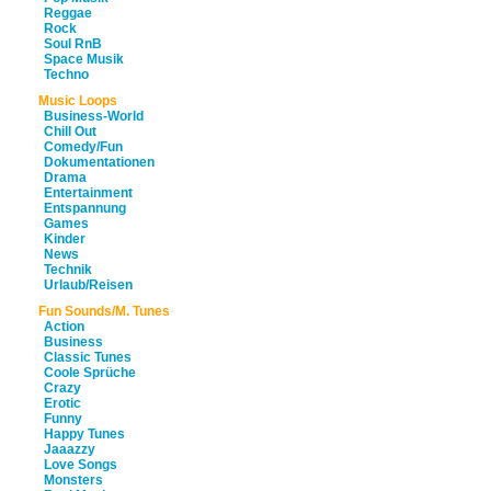
Reggae
Rock
Soul RnB
Space Musik
Techno
Music Loops
Business-World
Chill Out
Comedy/Fun
Dokumentationen
Drama
Entertainment
Entspannung
Games
Kinder
News
Technik
Urlaub/Reisen
Fun Sounds/M. Tunes
Action
Business
Classic Tunes
Coole Sprüche
Crazy
Erotic
Funny
Happy Tunes
Jaaazzy
Love Songs
Monsters