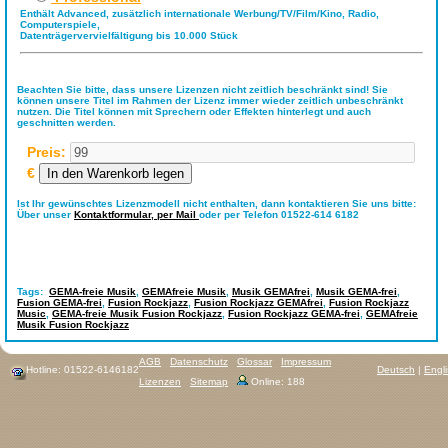
Enthält Advanced, zusätzlich internationale Werbung/TV/Film/Kino, Radio,
Computerspiele,
Datenträgervervielfältigung bis 10.000 Stück
Beachten Sie bitte, dass unsere Lizenzen nicht zeitlich beschränkt sind! Sie
können unsere Titel im Rahmen der Lizenz immer wieder zeitlich unbeschränkt
nutzen. Die Titel können mit Sprechern oder Effekten hinterlegt und auch
geschnitten werden.
Preis:
€
Ist Ihr gewünschtes Lizenzmodell nicht enthalten, dann kontaktieren Sie uns bitte:
Über unser
Kontaktformular,
per Mail
oder per Telefon 01522-614 6182
Tags:
GEMA-freie Musik
,
GEMAfreie Musik
,
Musik GEMAfrei
,
Musik GEMA-frei
,
Fusion GEMA-frei
,
Fusion Rockjazz
,
Fusion Rockjazz GEMAfrei
,
Fusion Rockjazz
Music
,
GEMA-freie Musik Fusion Rockjazz
,
Fusion Rockjazz GEMA-frei
,
GEMAfreie
Musik Fusion Rockjazz
AGB
Datenschutz
Glossar
Impressum
Hotline: 01522-6146182
Deutsch
|
Engl
Lizenzen
Sitemap
Online: 188