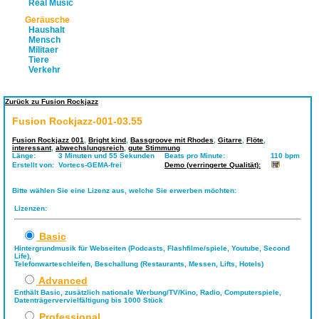
Real Music
Geräusche
Haushalt
Mensch
Militaer
Tiere
Verkehr
Zurück zu Fusion Rockjazz
Fusion Rockjazz-001-03.55
Fusion Rockjazz 001
,
Bright kind
,
Bassgroove mit Rhodes
,
Gitarre
,
Flöte
,
interessant
,
abwechslungsreich
,
gute Stimmung
Länge:
3 Minuten und 55 Sekunden
Beats pro Minute:
110 bpm
Erstellt von:
Vortecs-GEMA-frei
Demo (verringerte Qualität):
Bitte wählen Sie eine Lizenz aus, welche Sie erwerben möchten:
Lizenzen:
Basic
Hintergrundmusik für Webseiten (Podcasts, Flashfilme/spiele, Youtube, Second
Life),
Telefonwarteschleifen, Beschallung (Restaurants, Messen, Lifts, Hotels)
Advanced
Enthält Basic, zusätzlich nationale Werbung/TV/Kino, Radio, Computerspiele,
Datenträgervervielfältigung bis 1000 Stück
Professional