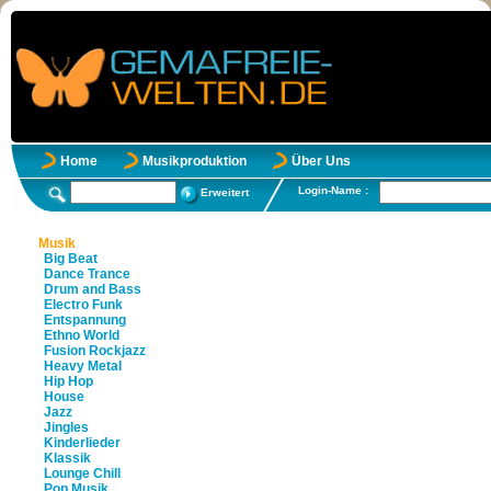
Home
Musikproduktion
Über Uns
Login-Name :
Erweitert
Musik
Big Beat
Dance Trance
Drum and Bass
Electro Funk
Entspannung
Ethno World
Fusion Rockjazz
Heavy Metal
Hip Hop
House
Jazz
Jingles
Kinderlieder
Klassik
Lounge Chill
Pop Musik