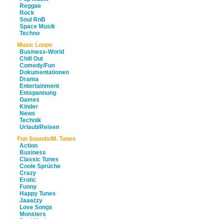
Reggae
Rock
Soul RnB
Space Musik
Techno
Music Loops
Business-World
Chill Out
Comedy/Fun
Dokumentationen
Drama
Entertainment
Entspannung
Games
Kinder
News
Technik
Urlaub/Reisen
Fun Sounds/M. Tunes
Action
Business
Classic Tunes
Coole Sprüche
Crazy
Erotic
Funny
Happy Tunes
Jaaazzy
Love Songs
Monsters