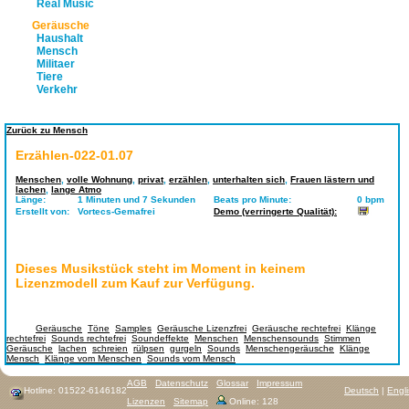
Real Music
Geräusche
Haushalt
Mensch
Militaer
Tiere
Verkehr
Zurück zu Mensch
Erzählen-022-01.07
Menschen
,
volle Wohnung
,
privat
,
erzählen
,
unterhalten sich
,
Frauen lästern und
lachen
,
lange Atmo
Länge:
1 Minuten und 7 Sekunden
Beats pro Minute:
0 bpm
Erstellt von:
Vortecs-Gemafrei
Demo (verringerte Qualität):
Dieses Musikstück steht im Moment in keinem
Lizenzmodell zum Kauf zur Verfügung.
Tags:
Geräusche
,
Töne
,
Samples
,
Geräusche Lizenzfrei
,
Geräusche rechtefrei
,
Klänge
rechtefrei
,
Sounds rechtefrei
,
Soundeffekte
,
Menschen
,
Menschensounds
,
Stimmen
Geräusche
,
lachen
,
schreien
,
rülpsen
,
gurgeln
,
Sounds
,
Menschengeräusche
,
Klänge
Mensch
,
Klänge vom Menschen
,
Sounds vom Mensch
AGB
Datenschutz
Glossar
Impressum
Hotline: 01522-6146182
Deutsch
|
Engl
Lizenzen
Sitemap
Online: 128