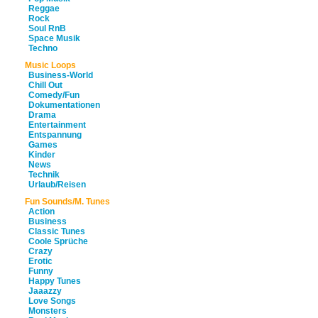
Reggae
Rock
Soul RnB
Space Musik
Techno
Music Loops
Business-World
Chill Out
Comedy/Fun
Dokumentationen
Drama
Entertainment
Entspannung
Games
Kinder
News
Technik
Urlaub/Reisen
Fun Sounds/M. Tunes
Action
Business
Classic Tunes
Coole Sprüche
Crazy
Erotic
Funny
Happy Tunes
Jaaazzy
Love Songs
Monsters