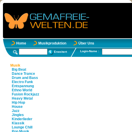
Home
Musikproduktion
Über Uns
Login-Name :
Erweitert
Musik
Big Beat
Dance Trance
Drum and Bass
Electro Funk
Entspannung
Ethno World
Fusion Rockjazz
Heavy Metal
Hip Hop
House
Jazz
Jingles
Kinderlieder
Klassik
Lounge Chill
Pop Musik