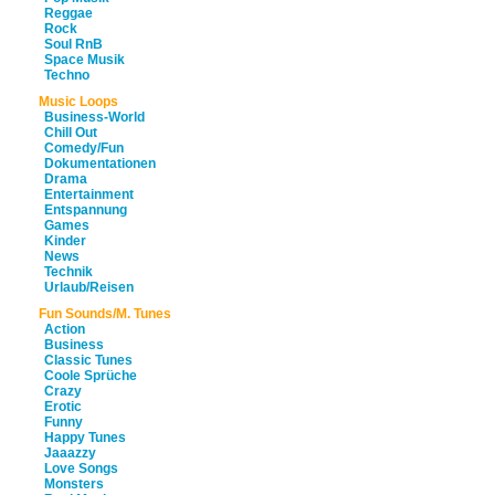
Reggae
Rock
Soul RnB
Space Musik
Techno
Music Loops
Business-World
Chill Out
Comedy/Fun
Dokumentationen
Drama
Entertainment
Entspannung
Games
Kinder
News
Technik
Urlaub/Reisen
Fun Sounds/M. Tunes
Action
Business
Classic Tunes
Coole Sprüche
Crazy
Erotic
Funny
Happy Tunes
Jaaazzy
Love Songs
Monsters