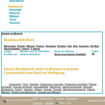
Real Music
Geräusche
Haushalt
Mensch
Militaer
Tiere
Verkehr
Zurück zu Mensch
Erzählen-019-00.21
Menschen
,
Schule
,
Männer
,
Frauen
,
Teenager
,
Schüler
,
Aah
,
Aha
,
tuscheln
,
Oh Man
,
Hausaufgaben
,
ärgern
,
2 Atmos
Länge:
Minuten und 21 Sekunden
Beats pro Minute:
0 bpm
Erstellt von:
Vortecs-Gemafrei
Demo (verringerte Qualität):
Dieses Musikstück steht im Moment in keinem
Lizenzmodell zum Kauf zur Verfügung.
Tags:
Geräusche
,
Töne
,
Samples
,
Geräusche Lizenzfrei
,
Geräusche rechtefrei
,
Klänge
rechtefrei
,
Sounds rechtefrei
,
Soundeffekte
,
Menschen
,
Menschensounds
,
Stimmen
Geräusche
,
lachen
,
schreien
,
rülpsen
,
gurgeln
,
Sounds
,
Menschengeräusche
,
Klänge
Mensch
,
Klänge vom Menschen
,
Sounds vom Mensch
AGB
Datenschutz
Glossar
Impressum
Hotline: 01522-6146182
Deutsch
|
Engl
Lizenzen
Sitemap
Online: 201