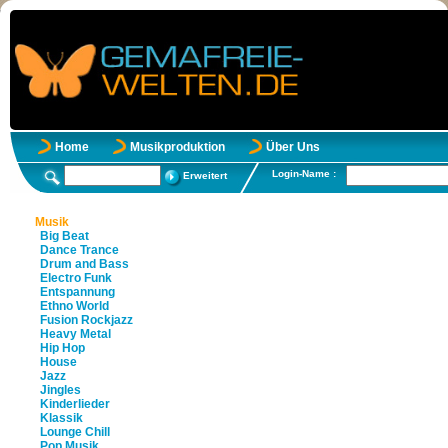
Home
Musikproduktion
Über Uns
Login-Name :
Erweitert
Musik
Big Beat
Dance Trance
Drum and Bass
Electro Funk
Entspannung
Ethno World
Fusion Rockjazz
Heavy Metal
Hip Hop
House
Jazz
Jingles
Kinderlieder
Klassik
Lounge Chill
Pop Musik