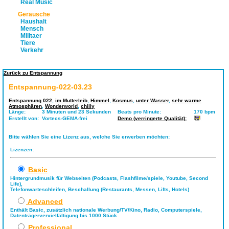
Real Music
Geräusche
Haushalt
Mensch
Militaer
Tiere
Verkehr
Zurück zu Entspannung
Entspannung-022-03.23
Entspannung 022
,
im Mutterleib
,
Himmel
,
Kosmus
,
unter Wasser
,
sehr warme
Atmosphären
,
Wonderworld
,
chilly
Länge:
3 Minuten und 23 Sekunden
Beats pro Minute:
170 bpm
Erstellt von:
Vortecs-GEMA-frei
Demo (verringerte Qualität):
Bitte wählen Sie eine Lizenz aus, welche Sie erwerben möchten:
Lizenzen:
Basic
Hintergrundmusik für Webseiten (Podcasts, Flashfilme/spiele, Youtube, Second
Life),
Telefonwarteschleifen, Beschallung (Restaurants, Messen, Lifts, Hotels)
Advanced
Enthält Basic, zusätzlich nationale Werbung/TV/Kino, Radio, Computerspiele,
Datenträgervervielfältigung bis 1000 Stück
Professional