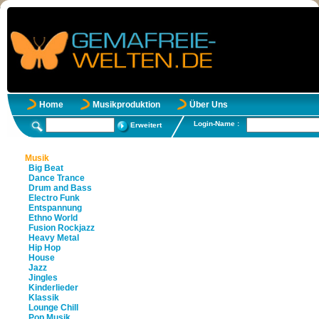
Home
Musikproduktion
Über Uns
Login-Name :
Erweitert
Musik
Big Beat
Dance Trance
Drum and Bass
Electro Funk
Entspannung
Ethno World
Fusion Rockjazz
Heavy Metal
Hip Hop
House
Jazz
Jingles
Kinderlieder
Klassik
Lounge Chill
Pop Musik