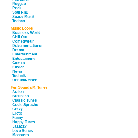
Reggae
Rock
Soul RnB
Space Musik
Techno
Music Loops
Business-World
Chill Out
Comedy/Fun
Dokumentationen
Drama
Entertainment
Entspannung
Games
Kinder
News
Technik
Urlaub/Reisen
Fun Sounds/M. Tunes
Action
Business
Classic Tunes
Coole Sprüche
Crazy
Erotic
Funny
Happy Tunes
Jaaazzy
Love Songs
Monsters