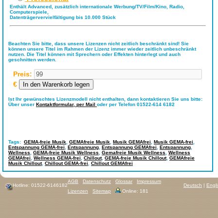
Enthält Advanced, zusätzlich internationale Werbung/TV/Film/Kino, Radio,
Computerspiele,
Datenträgervervielfältigung bis 10.000 Stück
Beachten Sie bitte, dass unsere Lizenzen nicht zeitlich beschränkt sind! Sie
können unsere Titel im Rahmen der Lizenz immer wieder zeitlich unbeschränkt
nutzen. Die Titel können mit Sprechern oder Effekten hinterlegt und auch
geschnitten werden.
Preis:
€
Ist Ihr gewünschtes Lizenzmodell nicht enthalten, dann kontaktieren Sie uns bitte:
Über unser
Kontaktformular,
per Mail
oder per Telefon 01522-614 6182
Tags:
GEMA-freie Musik
,
GEMAfreie Musik
,
Musik GEMAfrei
,
Musik GEMA-frei
,
Entspannung GEMA-frei
,
Entspannung
,
Entspannung GEMAfrei
,
Entspannung
,
Wellness
,
GEMA-freie Musik Wellness
,
Gemafreie Musik Wellness
,
Wellness
GEMAfrei
,
Wellness GEMA-frei
,
Chillout
,
GEMA-freie Musik Chillout
,
GEMAfreie
Musik Chillout
,
Chillout GEMA-frei
,
Chillout GEMAfrei
AGB
Datenschutz
Glossar
Impressum
Hotline: 01522-6146182
Deutsch
|
Engl
Lizenzen
Sitemap
Online: 181