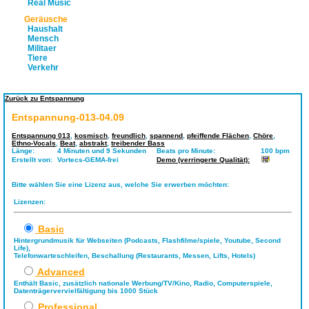
Real Music
Geräusche
Haushalt
Mensch
Militaer
Tiere
Verkehr
Zurück zu Entspannung
Entspannung-013-04.09
Entspannung 013
,
kosmisch
,
freundlich
,
spannend
,
pfeiffende Flächen
,
Chöre
,
Ethno-Vocals
,
Beat
,
abstrakt
,
treibender Bass
Länge:
4 Minuten und 9 Sekunden
Beats pro Minute:
100 bpm
Erstellt von:
Vortecs-GEMA-frei
Demo (verringerte Qualität):
Bitte wählen Sie eine Lizenz aus, welche Sie erwerben möchten:
Lizenzen:
Basic
Hintergrundmusik für Webseiten (Podcasts, Flashfilme/spiele, Youtube, Second
Life),
Telefonwarteschleifen, Beschallung (Restaurants, Messen, Lifts, Hotels)
Advanced
Enthält Basic, zusätzlich nationale Werbung/TV/Kino, Radio, Computerspiele,
Datenträgervervielfältigung bis 1000 Stück
Professional