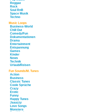
Reggae
Rock
Soul RnB
Space Musik
Techno
Music Loops
Business-World
Chill Out
Comedy/Fun
Dokumentationen
Drama
Entertainment
Entspannung
Games
Kinder
News
Technik
Urlaub/Reisen
Fun Sounds/M. Tunes
Action
Business
Classic Tunes
Coole Sprüche
Crazy
Erotic
Funny
Happy Tunes
Jaaazzy
Love Songs
Monsters