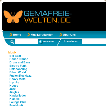
Home
Musikproduktion
Über Uns
Login-Name :
Erweitert
Musik
Big Beat
Dance Trance
Drum and Bass
Electro Funk
Entspannung
Ethno World
Fusion Rockjazz
Heavy Metal
Hip Hop
House
Jazz
Jingles
Kinderlieder
Klassik
Lounge Chill
Pop Musik