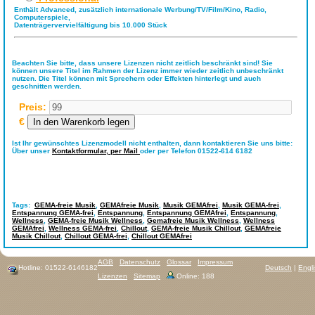
Enthält Advanced, zusätzlich internationale Werbung/TV/Film/Kino, Radio,
Computerspiele,
Datenträgervervielfältigung bis 10.000 Stück
Beachten Sie bitte, dass unsere Lizenzen nicht zeitlich beschränkt sind! Sie
können unsere Titel im Rahmen der Lizenz immer wieder zeitlich unbeschränkt
nutzen. Die Titel können mit Sprechern oder Effekten hinterlegt und auch
geschnitten werden.
Preis:
€
Ist Ihr gewünschtes Lizenzmodell nicht enthalten, dann kontaktieren Sie uns bitte:
Über unser
Kontaktformular,
per Mail
oder per Telefon 01522-614 6182
Tags:
GEMA-freie Musik
,
GEMAfreie Musik
,
Musik GEMAfrei
,
Musik GEMA-frei
,
Entspannung GEMA-frei
,
Entspannung
,
Entspannung GEMAfrei
,
Entspannung
,
Wellness
,
GEMA-freie Musik Wellness
,
Gemafreie Musik Wellness
,
Wellness
GEMAfrei
,
Wellness GEMA-frei
,
Chillout
,
GEMA-freie Musik Chillout
,
GEMAfreie
Musik Chillout
,
Chillout GEMA-frei
,
Chillout GEMAfrei
AGB
Datenschutz
Glossar
Impressum
Hotline: 01522-6146182
Deutsch
|
Engl
Lizenzen
Sitemap
Online: 188