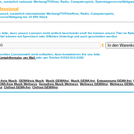
ic, zusätzlich nationale Werbung/TV/Kino, Radio, Computerspiele, Datenträgervervielfältigu
fessional
anced, zusätzlich internationale Werbung/TV/Film/Kino, Radio, Computerspiele,
vervielfältigung bis 10.000 Stück
 bitte, dass unsere Lizenzen nicht zeitlich beschränkt sind! Sie können unsere Titel im Ra
Titel können mit Sprechern oder Effekten hinterlegt und auch geschnitten werden.
€
nschtes Lizenzmodell nicht enthalten, dann kontaktieren Sie uns bitte:
Kontaktformular,
per Mail
oder per Telefon 01522-614 6182
freie Musik
,
GEMAfreie Musik
,
Musik GEMAfrei
,
Musik GEMA-frei
,
Entspannung GEMA-frei
,
MA-freie Musik Wellness
,
Gemafreie Musik Wellness
,
Wellness GEMAfrei
,
Wellness GEMA-f
ut
,
Chillout GEMA-frei
,
Chillout GEMAfrei