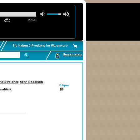
00:00
Sie haben 0 Produkte im Warenkorb
Registrieren
nd Streicher
,
sehr klassisch
0 bpm
alität):