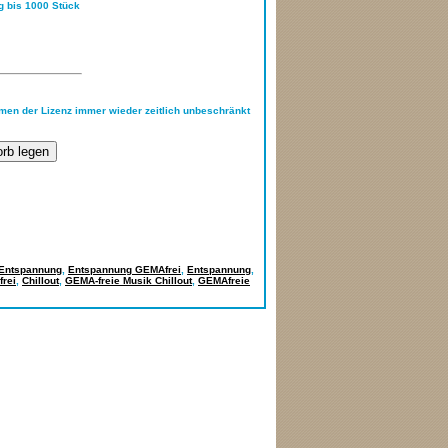
ng bis 1000 Stück
hmen der Lizenz immer wieder zeitlich unbeschränkt
Entspannung
,
Entspannung GEMAfrei
,
Entspannung
,
rei
,
Chillout
,
GEMA-freie Musik Chillout
,
GEMAfreie