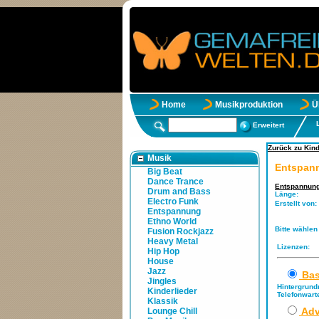
Home
Musikproduktion
Ü
Erweitert
Zurück zu Kind
Musik
Entspan
Big Beat
Dance Trance
Entspannun
Drum and Bass
Länge:
Electro Funk
Erstellt von:
Entspannung
Ethno World
Bitte wählen
Fusion Rockjazz
Heavy Metal
Lizenzen:
Hip Hop
House
Jazz
Bas
Jingles
Hintergrund
Kinderlieder
Telefonwart
Klassik
Adv
Lounge Chill