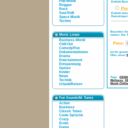
Pop Musik
Enthält Bas
Reggae
Pro
Rock
Soul RnB
Enthält Adv
Datenträger
Space Musik
Techno
Beachten Sie
Music Loops
nutzen. Die 
Business-World
Preis:
Chill Out
Comedy/Fun
Dokumentationen
Ist Ihr gewü
Über unser
Drama
Entertainment
Entspannung
Games
Kinder
News
Tags:
GEMA-
Technik
Wellness
,
GE
Musik Chillo
Urlaub/Reisen
Fun Sounds/M. Tunes
Action
Business
Classic Tunes
Coole Sprüche
Crazy
Erotic
Funny