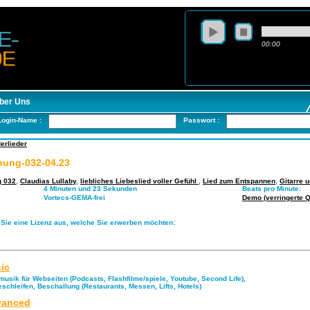
00:00
ber Uns
Login-Name :
Passwort :
erlieder
nung-032-04.23
g 032
,
Claudias Lullaby
,
liebliches Liebeslied voller Gefühl
,
Lied zum Entspannen
,
Gitarre u
4 Minuten und 23 Sekunden
Beats pro Minute:
Vortecs-GEMA-frei
Demo (verringerte Qu
 Sie eine Lizenz aus, welche Sie erwerben möchten:
ic
musik für Webseiten (Podcasts, Flashfilme/spiele, Youtube, Second Life),
eschleifen, Beschallung (Restaurants, Messen, Lifts, Hotels)
anced