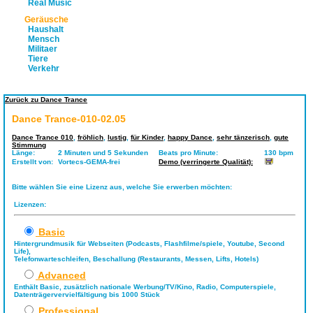
Real Music
Geräusche
Haushalt
Mensch
Militaer
Tiere
Verkehr
Zurück zu Dance Trance
Dance Trance-010-02.05
Dance Trance 010
,
fröhlich
,
lustig
,
für Kinder
,
happy Dance
,
sehr tänzerisch
,
gute
Stimmung
Länge:
2 Minuten und 5 Sekunden
Beats pro Minute:
130 bpm
Erstellt von:
Vortecs-GEMA-frei
Demo (verringerte Qualität):
Bitte wählen Sie eine Lizenz aus, welche Sie erwerben möchten:
Lizenzen:
Basic
Hintergrundmusik für Webseiten (Podcasts, Flashfilme/spiele, Youtube, Second
Life),
Telefonwarteschleifen, Beschallung (Restaurants, Messen, Lifts, Hotels)
Advanced
Enthält Basic, zusätzlich nationale Werbung/TV/Kino, Radio, Computerspiele,
Datenträgervervielfältigung bis 1000 Stück
Professional