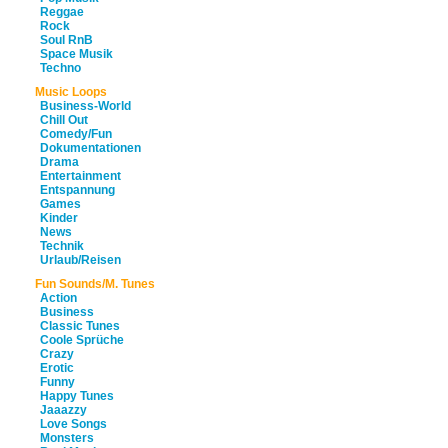
Reggae
Rock
Soul RnB
Space Musik
Techno
Music Loops
Business-World
Chill Out
Comedy/Fun
Dokumentationen
Drama
Entertainment
Entspannung
Games
Kinder
News
Technik
Urlaub/Reisen
Fun Sounds/M. Tunes
Action
Business
Classic Tunes
Coole Sprüche
Crazy
Erotic
Funny
Happy Tunes
Jaaazzy
Love Songs
Monsters