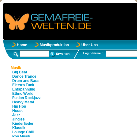
Home
Musikproduktion
Über Uns
Login-Name :
Erweitert
Musik
Big Beat
Dance Trance
Drum and Bass
Electro Funk
Entspannung
Ethno World
Fusion Rockjazz
Heavy Metal
Hip Hop
House
Jazz
Jingles
Kinderlieder
Klassik
Lounge Chill
Pop Musik