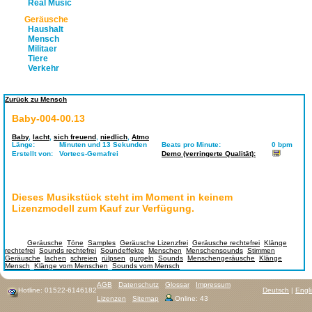
Real Music
Geräusche
Haushalt
Mensch
Militaer
Tiere
Verkehr
Zurück zu Mensch
Baby-004-00.13
Baby
,
lacht
,
sich freuend
,
niedlich
,
Atmo
Länge:
Minuten und 13 Sekunden
Beats pro Minute:
0 bpm
Erstellt von:
Vortecs-Gemafrei
Demo (verringerte Qualität):
Dieses Musikstück steht im Moment in keinem
Lizenzmodell zum Kauf zur Verfügung.
Tags:
Geräusche
,
Töne
,
Samples
,
Geräusche Lizenzfrei
,
Geräusche rechtefrei
,
Klänge
rechtefrei
,
Sounds rechtefrei
,
Soundeffekte
,
Menschen
,
Menschensounds
,
Stimmen
Geräusche
,
lachen
,
schreien
,
rülpsen
,
gurgeln
,
Sounds
,
Menschengeräusche
,
Klänge
Mensch
,
Klänge vom Menschen
,
Sounds vom Mensch
AGB
Datenschutz
Glossar
Impressum
Hotline: 01522-6146182
Deutsch
|
Engl
Lizenzen
Sitemap
Online: 43