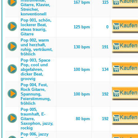
instrumental,
167 bpm
115
Gitarre, Klavier,
Streicher,
konventionell
Pop 001, schön,
lockerer Beat,
125 bpm
0
etwas traurig,
Gitarre
Pop 002, warm
und herzhaft,
130 bpm
191
ruhig, verträumt,
fröhlich
Pop 003, Space
Pop, cool und
abgefahren,
100 bpm
134
dicker Beat,
groovig
Pop 004, Fest,
Rock Gitarre,
Spannung,
100 bpm
192
Feierstimmung,
fröhlich
Pop 005,
traumhaft, E-
Gitarre,
80 bpm
192
Saxophon, jazzy,
rockig
Pop 006, jazzy