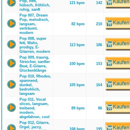
Pop, nett,
121 bpm
142
hübsch, fröhlich,
ruhig, sanft
Pop 007, Dream
Pop, melodisch,
langsam,
82 bpm
210
verträumt,
modern
Pop 008, super
fett, Wahs,
113 bpm
186
prodigy, E-
Gitarren, modern
Pop 009, traurig,
Streicher, sanfter
100 bpm
153
Beat, E-Gitarre,
Glockenklänge
Pop 010, Rhodes,
spannend,
dunkel,
105 bpm
164
bedrohlich,
langsam
Pop 011, Vocal
slices, langsam,
treibend,
89 bpm
86
modern,
abgefahren, cool
Pop 012, Gitarre,
Orgel, jazzy,
108 bpm
195