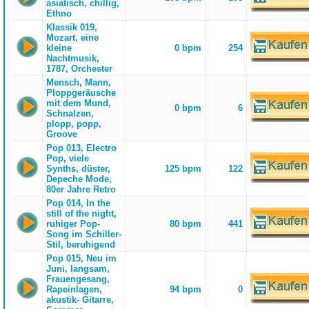
asiatisch, chillig,
Ethno
Klassik 019,
Mozart, eine
kleine
0 bpm
254
Nachtmusik,
1787, Orchester
Mensch, Mann,
Ploppgeräusche
mit dem Mund,
0 bpm
6
Schnalzen,
plopp, popp,
Groove
Pop 013, Electro
Pop, viele
Synths, düster,
125 bpm
122
Depeche Mode,
80er Jahre Retro
Pop 014, In the
still of the night,
ruhiger Pop-
80 bpm
441
Song im Schiller-
Stil, beruhigend
Pop 015, Neu im
Juni, langsam,
Frauengesang,
Rapeinlagen,
94 bpm
0
akustik- Gitarre,