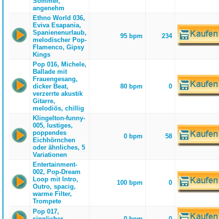
Sommer,
angenehm
Ethno World 036,
Eviva Esapania,
Spanienenurlaub,
95 bpm
234
melodischer Pop-
Flamenco, Gipsy
Kings
Pop 016, Michele,
Ballade mit
Frauengesang,
dicker Beat,
80 bpm
0
verzerrte akustik
Gitarre,
melodiös, chillig
Klingelton-funny-
005, lustiges,
poppendes
0 bpm
58
Eichhörnchen
oder ähnliches, 5
Variationen
Entertainment-
002, Pop-Dream
Loop mit Intro,
100 bpm
0
Outro, spacig,
warme Filter,
Trompete
Pop 017,
sinnlicher
0 bpm
0