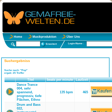
Home
Musikproduktion
Über Uns
Login-Name :
Erweitert
Suchergebniss
Suche nach:
"Pop"
ergab:
25
Treffer
Titel
beats per minute
Laufzeit
Dance Trance
004, sehr
spannend,
135 bpm
465
progressiv, tiefe
Flächen, Ethno
Drum and Bass
022,